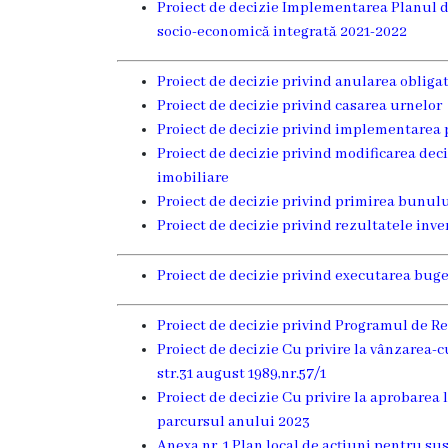
și
Proiect de decizie Implementarea Planul de
socio-economică integrată 2021-2022
efectivul
limită
Proiect de decizie privind anularea obligati
Proiect de decizie privind casarea urnelor
ale
Proiect de decizie privind implementarea 
Primăriei
Proiect de decizie privind modificarea deci
imobiliare
Dispoziţiile
Proiect de decizie privind primirea bunul
Proiect de decizie privind rezultatele inve
primarului
Proiect de decizie privind executarea bug
Rapoartele
primarului
Proiect de decizie privind Programul de R
Proiect de decizie Cu privire la vânzarea-
Proiecte
str.31 august 1989,nr.57/1
Proiect de decizie Cu privire la aprobarea 
investiționale
parcursul anului 2023
Anexa nr. 1 Plan local de acţiuni pentru su