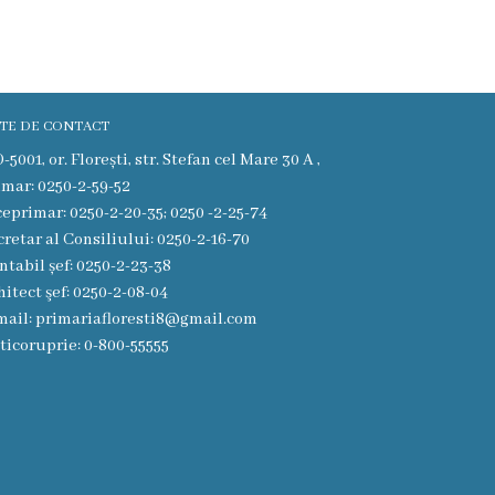
TE DE CONTACT
5001, or. Florești, str. Stefan cel Mare 30 A ,
imar: 0250-2-59-52
ceprimar: 0250-2-20-35; 0250 -2-25-74
cretar al Consiliului: 0250-2-16-70
ntabil șef: 0250-2-23-38
hitect şef: 0250-2-08-04
mail: primariafloresti8@gmail.com
ticoruprie: 0-800-55555