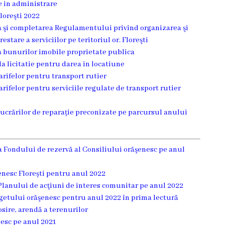
e in administrare
loreşti 2022
ea şi completarea Regulamentului privind organizarea şi
estare a serviciilor pe teritoriul or. Floreşti
ea bunurilor imobile proprietate publica
la licitatie pentru darea in locatiune
tarifelor pentru transport rutier
tarifelor pentru serviciile regulate de transport rutier
 lucrărilor de reparație preconizate pe parcursul anului
 Fondului de rezervă al Consiliului orăşenesc pe anul
enesc Florești pentru anul 2022
 Planului de acţiuni de interes comunitar pe anul 2022
ugetului orăşenesc pentru anul 2022 în prima lectură
osire, arendă a terenurilor
nesc pe anul 2021