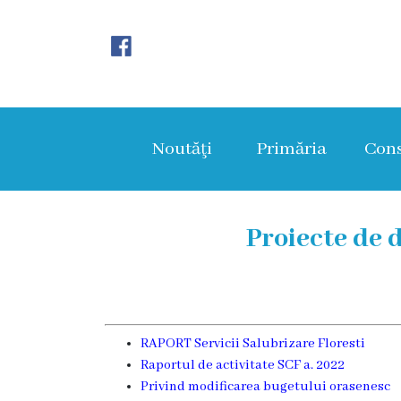
Noutăţi
Primăria
Noutăţi
Primăria
Cons
Primar
Viceprimarii
Proiecte de 
Aparatul
primăriei
Structura,
RAPORT Servicii Salubrizare Floresti
Raportul de activitate SCF a. 2022
Organigrama
Privind modificarea bugetului orasenesc