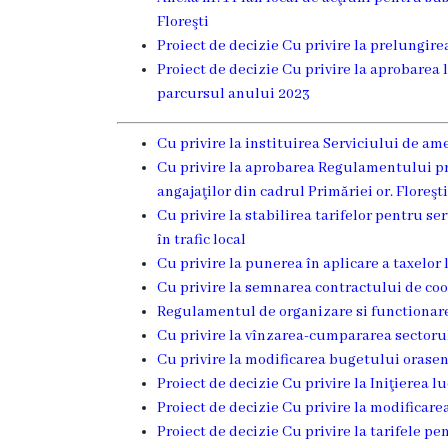
Proiecte
Floreşti
Proiect de decizie Cu privire la prelungir
în
Proiect de decizie Cu privire la aprobarea 
derulare
parcursul anului 2023
Proiecte
Cu privire la instituirea Serviciului de ame
Cu privire la aprobarea Regulamentului pri
prioritare
angajaţilor din cadrul Primăriei or. Floreşti
spre
Cu privire la stabilirea tarifelor pentru se
în trafic local
finanțare
Cu privire la punerea în aplicare a taxelor
Cu privire la semnarea contractului de coo
Proiecte
Regulamentul de organizare si functionare 
finalizate
Cu privire la vînzarea-cumpararea sectorul
Cu privire la modificarea bugetului orase
Proiect de decizie Cu privire la Iniţierea l
Instituții
Proiect de decizie Cu privire la modificare
subordonate
Proiect de decizie Cu privire la tarifele p