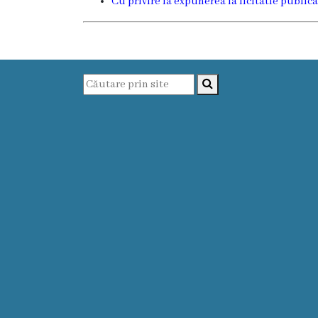
Cu privire la expunerea la licitatie publica
Prezentare
generală
Simbolurile
oraşului
(Stema-
drapelul
or.
Floreşti)
Aşezare
geografică
Istoria