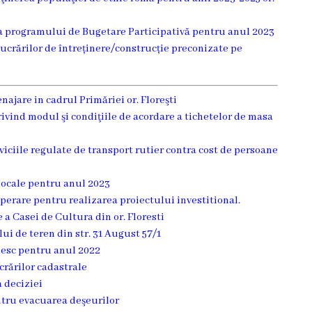
ea programului de Bugetare Participativă pentru anul 2023
lucrărilor de întreținere/construcție preconizate pe
najare in cadrul Primăriei or. Floreşti
vind modul şi condiţiile de acordare a tichetelor de masa
rviciile regulate de transport rutier contra cost de persoane
 locale pentru anul 2023
perare pentru realizarea proiectului investitional.
a Casei de Cultura din or. Floresti
ui de teren din str. 31 August 57/1
nesc pentru anul 2022
ucrărilor cadastrale
a deciziei
entru evacuarea deşeurilor