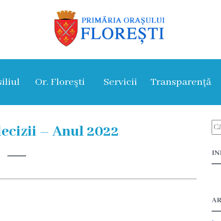
iliul
Or. Floreşti
Servicii
Transparență
decizii – Anul 2022
IN
AR