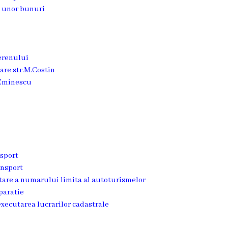
a unor bunuri
terenului
tare str.M.Costin
.Eminescu
nsport
ansport
tare a numarului limita al autoturismelor
paratie
 executarea lucrarilor cadastrale