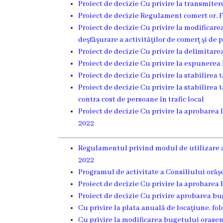
Proiect de decizie Cu privire la transmiter
Funcţii
Proiect de decizie Regulament comert or. F
Proiect de decizie Cu privire la modificar
vacante
deşfăşurare a activităţilor de comerţ şi de pr
Proiect de decizie Cu privire la delimitar
Consiliul
Proiect de decizie Cu privire la expunerea 
Proiect de decizie Cu privire la stabilirea 
Secretar
Proiect de decizie Cu privire la stabilirea 
contra cost de persoane în trafic local
Consilieri
Proiect de decizie Cu privire la aprobarea
2022
Regulamentul
Regulamentul privind modul de utilizare a
Consiliului
2022
Programul de activitate a Consiliului orăș
Ședințele
Proiect de decizie Cu privire la aprobarea
Consiliului
Proiect de decizie Cu privire aprobarea b
Cu privire la plata anuală de locaţiune, fol
online
Cu privire la modificarea bugetului orase