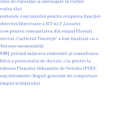
crări de reparație și amenajare în curțile
ocului tău!
zultatele concursului pentru ocuparea funcției
 director/directoare a IET nr.7 „Licurici
cces pentru comunitatea din orașul Florești.
oiectul „Cartierul Tinereții” a fost finalizat cu o
rbătoare memorabilă
UNȚ privind inițierea elaborării și consultarea
blică a proiectului de decizie „Cu privire la
robarea Planului Urbanistic de Detaliu (PUD)”
unț informativ: Reguli generale de comportare
 timpul scăldatului