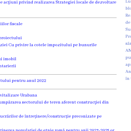
Lu
 acţiuni privind realizarea Strategiei locale de dezvoltare
bl
Re
de
ilor fiscale
Su
Pr
proiectului
să
ziei Cu privire la cotele impozitului pe bunurile
AN
pu
ui imobil
ap
ntarierii
An
în
etului pentru anul 2022
evitalizare Urabana
cumpărarea sectorului de teren aferent construcţiei din
lucrărilor de întreținere/construcție preconizate pe
sţinerea populaţiei de etnie romă pentru anii 2023-2025 or.