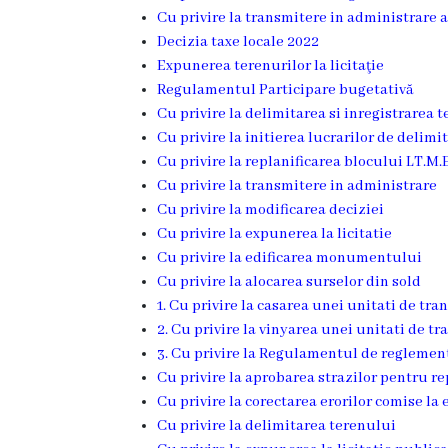
Cu privire la transmitere in administrare 
Deciziile
Decizia taxe locale 2022
Expunerea terenurilor la licitaţie
Consiliului
Regulamentul Participare bugetativă
Cu privire la delimitarea si inregistrarea 
Procese-
Cu privire la initierea lucrarilor de delimi
verbale
Cu privire la replanificarea blocului LT.M
Cu privire la transmitere in administrare
ale
Cu privire la modificarea deciziei
Consiliului
Cu privire la expunerea la licitatie
Cu privire la edificarea monumentului
Ședințe
Cu privire la alocarea surselor din sold
1. Cu privire la casarea unei unitati de tra
online
2. Cu privire la vinyarea unei unitati de tr
3. Cu privire la Regulamentul de reglemen
Or.
Cu privire la aprobarea strazilor pentru re
Cu privire la corectarea erorilor comise la
Floreşti
Cu privire la delimitarea terenului