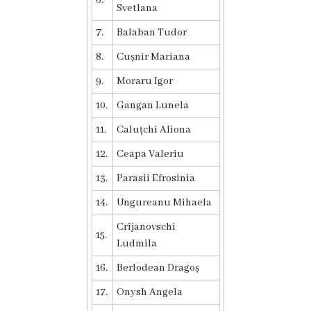
Svetlana
Proiecte
7.
Balaban
Tudor
în
8.
Cușnir
Mariana
derulare
9.
Moraru
Igor
Proiecte
10.
Gangan
Lunela
prioritare
11.
Caluțchi
Aliona
spre
12.
Ceapa
Valeriu
finanțare
13.
Parasii
Efrosinia
14.
Ungureanu
Mihaela
Proiecte
Crîjanovschi
finalizate
15.
Ludmila
Instituții
16.
Berlodean
Dragoș
17.
Onysh
Angela
subordonate