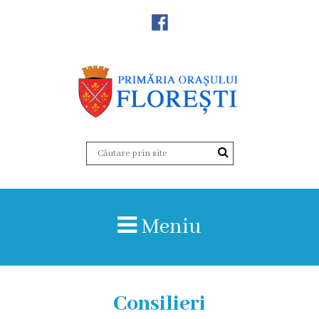
Noutăţi
Primăria
Primar
Viceprimarii
Aparatul
Meniu
primăriei
Structura,
Organigrama
Consilieri