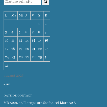
Prezentare
generală
L
Ma
Mi
J
V
S
D
Simbolurile
1
2
oraşului
3
4
5
6
7
8
9
(Stema-
10
11
12
13
14
15
16
17
18
19
20
21
22
23
drapelul
24
25
26
27
28
29
30
or.
31
Floreşti)
august 2026
Aşezare
« iul.
geografică
DATE DE CONTACT
Istoria
MD-5001, or. Florești, str. Stefan cel Mare 30 A ,