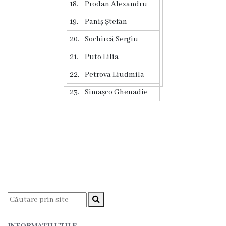
18.
Prodan
Alexandru
Funcţii
19.
Paniș
Ștefan
vacante
20.
Sochircă
Sergiu
21.
Puto
Lilia
Consiliul
22.
Petrova
Liudmila
Secretar
23.
Simașco
Ghenadie
Consilieri
Regulamentul
Consiliului
Ședințele
Consiliului
online
INFORMAȚII UTILE