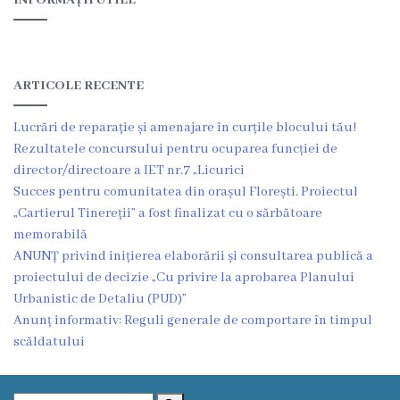
Deciziile
Consiliului
ARTICOLE RECENTE
Procese-
Lucrări de reparație și amenajare în curțile blocului tău!
verbale
Rezultatele concursului pentru ocuparea funcției de
director/directoare a IET nr.7 „Licurici
ale
Succes pentru comunitatea din orașul Florești. Proiectul
Consiliului
„Cartierul Tinereții” a fost finalizat cu o sărbătoare
memorabilă
Ședințe
ANUNȚ privind inițierea elaborării și consultarea publică a
proiectului de decizie „Cu privire la aprobarea Planului
online
Urbanistic de Detaliu (PUD)”
Anunț informativ: Reguli generale de comportare în timpul
Or.
scăldatului
Floreşti