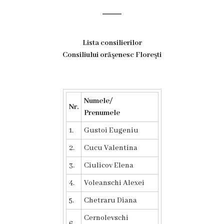
și
efectivul
limită
Lista consilierilor
ale
Consiliului orăşenesc Floreşti
Primăriei
Dispoziţiile
Numele/
Nr.
Prenumele
primarului
1.
Gustoi
Eugeniu
Rapoartele
2.
Cucu
Valentina
primarului
3.
Ciulicov
Elena
4.
Voleanschi
Alexei
Proiecte
5.
Chetraru
Diana
investiționale
Cernolevschi
6.