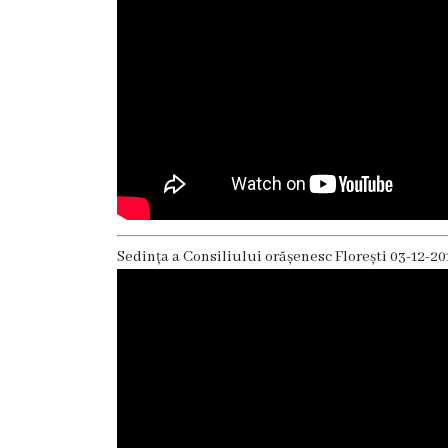
Funcţii
vacante
Consiliul
Secretar
Consilieri
Sedința a Consiliului orășenesc Florești 03-12-20
Regulamentul
Consiliului
Ședințele
Consiliului
online