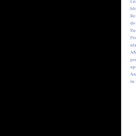
Lu
bl
Re
de
Su
Pr
să
AN
pu
ap
An
în