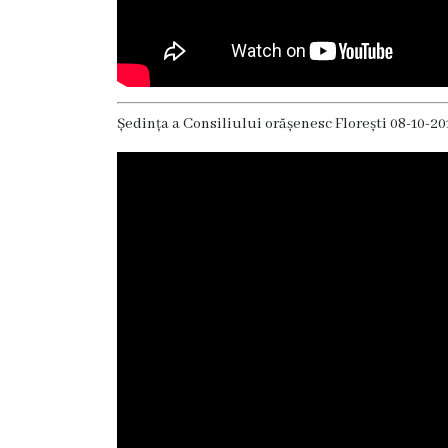
Floreşti
Imnul
Oraşului
Ședința a Consiliului orășenesc Florești 08-10-20
Potenţialul
turistic
Profilul
demografic
Cetăţeni
de
onoare