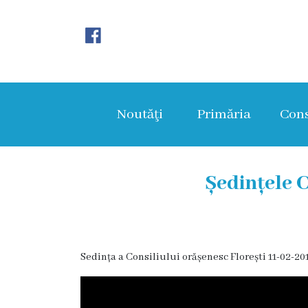
Noutăţi
Primăria
Noutăţi
Primăria
Cons
Primar
Viceprimarii
Ședințele C
Aparatul
primăriei
Sedința a Consiliului orășenesc Florești 11-02-20
Structura,
Organigrama