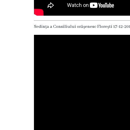
Proiecte
în
derulare
Sedința a Consiliului orășenesc Florești 17-12-20
Proiecte
prioritare
spre
finanțare
Proiecte
finalizate
Instituții
subordonate