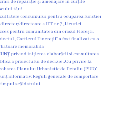
crări de reparație și amenajare în curțile
ocului tău!
zultatele concursului pentru ocuparea funcției
 director/directoare a IET nr.7 „Licurici
cces pentru comunitatea din orașul Florești.
oiectul „Cartierul Tinereții” a fost finalizat cu o
rbătoare memorabilă
UNȚ privind inițierea elaborării și consultarea
blică a proiectului de decizie „Cu privire la
robarea Planului Urbanistic de Detaliu (PUD)”
unț informativ: Reguli generale de comportare
 timpul scăldatului