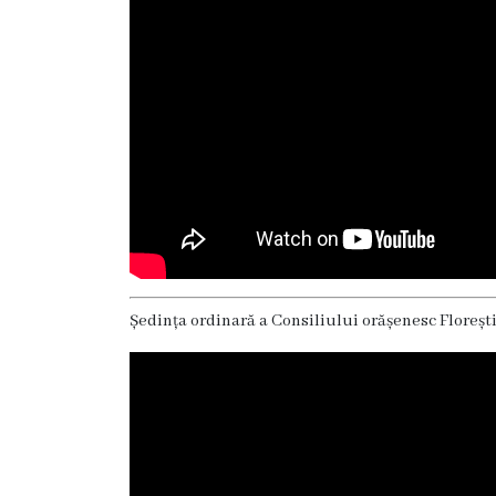
Oraşe
infrăţite
Galerie
foto
Servicii
Eliberarea
certificatelor
Ședința ordinară a Consiliului orășenesc Florești
Notificarea
activităţiilor
de
comerţ