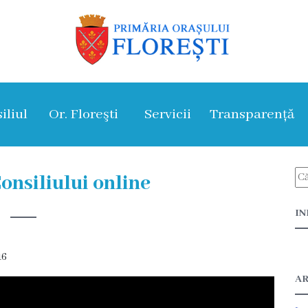
iliul
Or. Floreşti
Servicii
Transparență
onsiliului online
IN
16
AR