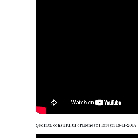
Deciziile
Consiliului
Procese-
verbale
ale
Consiliului
Ședințe
online
Or.
Floreşti
Ședința consiliului orășenesc Florești 18-11-2015