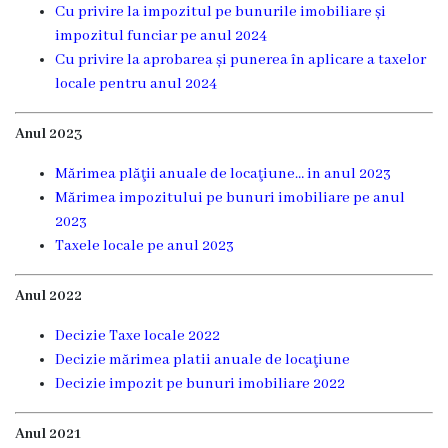
Cu privire la impozitul pe bunurile imobiliare și
Proiecte
impozitul funciar pe anul 2024
în
Cu privire la aprobarea și punerea în aplicare a taxelor
locale pentru anul 2024
derulare
Anul 2023
Proiecte
prioritare
Mărimea plăţii anuale de locaţiune… in anul 2023
Mărimea impozitului pe bu
nuri imobiliare pe anul
spre
2023
finanțare
Taxele locale pe anul 2023
Anul 2022
Proiecte
finalizate
Decizie Taxe locale 2022
Decizie mărimea platii anuale de locaţiune
Decizie impozit pe bunuri imobiliare 2022
Instituții
subordonate
Anul 2021