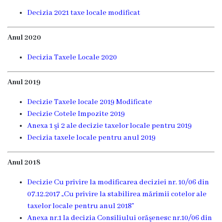
Funcţii
Decizia 2021 taxe locale modificat
vacante
Anul 2020
Consiliul
Decizia Taxele Locale 2020
Secretar
Anul 2019
Decizie Taxele locale 2
019 Modificate
Consilieri
Decizie Cotele Impozite 2019
Anexa 1 şi 2 ale decizie taxelor locale pentru 2019
Regulamentul
Decizia taxele locale pentru anul 2019
Consiliului
Anul 2018
Ședințele
D
ecizie Cu privire la modificarea deciziei nr. 10/06 din
07.12.2017 „Cu privire la stabilirea mărimii cotelor ale
Consiliului
taxelor locale pentru anul 2018”
online
Anexa nr.1 la decizia Consiliului orăşenesc nr.10/06 din