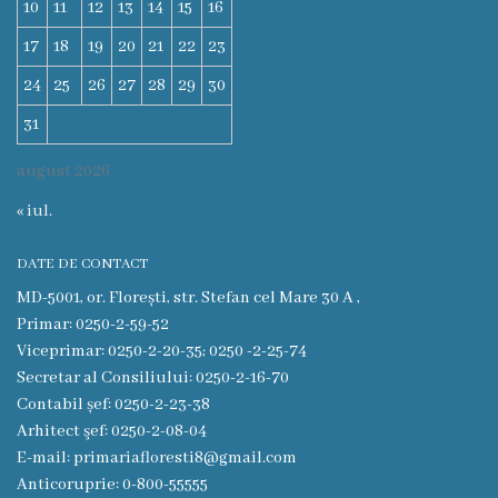
Floreşti
10
11
12
13
14
15
16
17
18
19
20
21
22
23
Imnul
24
25
26
27
28
29
30
Oraşului
31
Potenţialul
august 2026
turistic
« iul.
Profilul
DATE DE CONTACT
MD-5001, or. Florești, str. Stefan cel Mare 30 A ,
demografic
Primar: 0250-2-59-52
Viceprimar: 0250-2-20-35; 0250 -2-25-74
Cetăţeni
Secretar al Consiliului: 0250-2-16-70
de
Contabil șef: 0250-2-23-38
Arhitect şef: 0250-2-08-04
onoare
E-mail: primariafloresti8@gmail.com
Anticoruprie: 0-800-55555