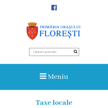
Noutăţi
Primăria
Primar
Viceprimarii
Aparatul
Meniu
primăriei
Structura,
Organigrama
Taxe locale