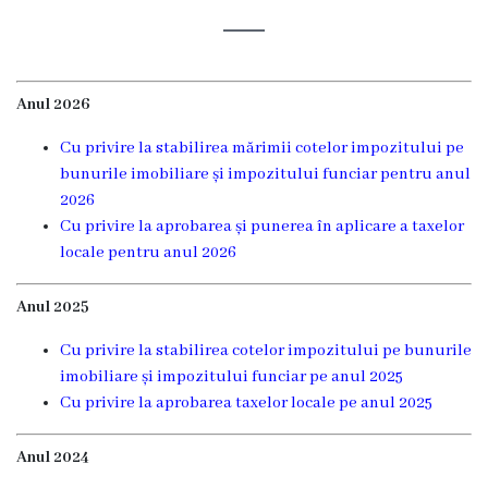
și
efectivul
limită
Anul 2026
ale
Cu privire la stabilirea mărimii cotelor impozitului pe
Primăriei
bunurile imobiliare și impozitului funciar pentru anul
2026
Dispoziţiile
Cu privire la aprobarea și punerea în aplicare a taxelor
locale pentru anul 2026
primarului
Anul 2025
Rapoartele
primarului
Cu privire la stabilirea cotelor impozitului pe bunurile
imobiliare și impozitului funciar pe anul 2025
Cu privire la aprobarea taxelor locale pe anul 2025
Proiecte
investiționale
Anul 2024