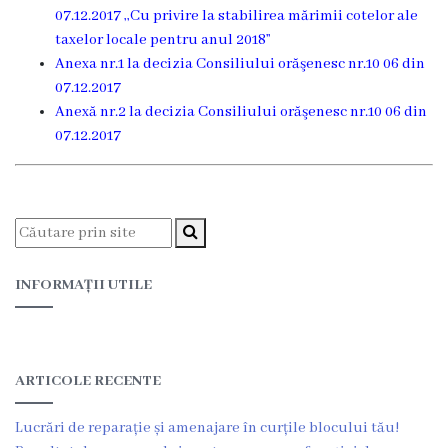
07.12.2017 ,,Cu privire la stabilirea mărimii cotelor ale
Deciziile
taxelor locale pentru anul 2018”
Anexa nr.1 la decizia Consiliului orăşenesc nr.10 06 din
Consiliului
07.12.2017
Anexă nr.2 la decizia Consiliului orăşenesc nr.10 06 din
Procese-
07.12.2017
verbale
ale
Consiliului
Ședințe
INFORMAȚII UTILE
online
Or.
ARTICOLE RECENTE
Floreşti
Lucrări de reparație și amenajare în curțile blocului tău!