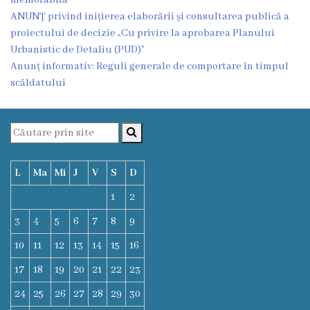
Proiecte
ANUNȚ privind inițierea elaborării și consultarea publică a
proiectului de decizie „Cu privire la aprobarea Planului
în
Urbanistic de Detaliu (PUD)”
derulare
Anunț informativ: Reguli generale de comportare în timpul
scăldatului
Proiecte
prioritare
spre
finanțare
L
Ma
Mi
J
V
S
D
1
2
Proiecte
3
4
5
6
7
8
9
finalizate
10
11
12
13
14
15
16
Instituții
17
18
19
20
21
22
23
subordonate
24
25
26
27
28
29
30