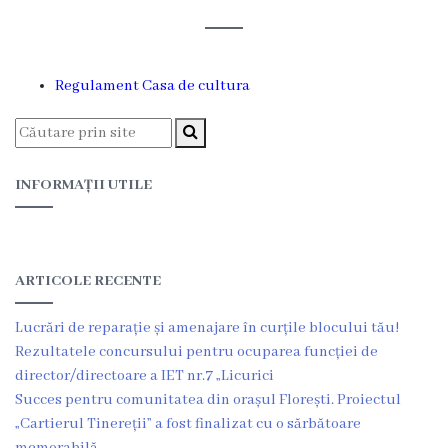
și
efectivul
limită
Regulament Casa de cultura
ale
Primăriei
INFORMAȚII UTILE
Dispoziţiile
primarului
ARTICOLE RECENTE
Rapoartele
primarului
Lucrări de reparație și amenajare în curțile blocului tău!
Rezultatele concursului pentru ocuparea funcției de
Proiecte
director/directoare a IET nr.7 „Licurici
Succes pentru comunitatea din orașul Florești. Proiectul
investiționale
„Cartierul Tinereții” a fost finalizat cu o sărbătoare
memorabilă