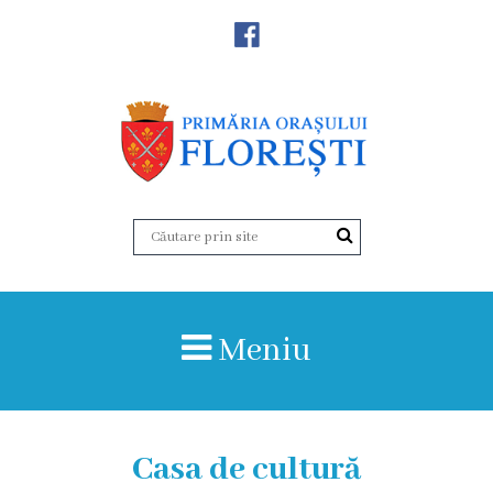
Noutăţi
Primăria
Primar
Viceprimarii
Aparatul
Meniu
primăriei
Structura,
Organigrama
Casa de cultură