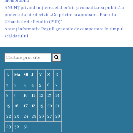
memorabilă
Funcţii
ANUNȚ privind inițierea elaborării și consultarea publică a
proiectului de decizie „Cu privire la aprobarea Planului
vacante
Urbanistic de Detaliu (PUD)”
Anunț informativ: Reguli generale de comportare în timpul
Consiliul
scăldatului
Secretar
Consilieri
L
Ma
Mi
J
V
S
D
Regulamentul
1
2
3
4
5
6
7
Consiliului
8
9
10
11
12
13
14
15
16
17
18
19
20
21
Ședințele
22
23
24
25
26
27
28
Consiliului
29
30
31
online