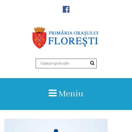
Noutăţi
Primăria
Primar
Viceprimarii
Aparatul
Meniu
primăriei
Structura,
Organigrama