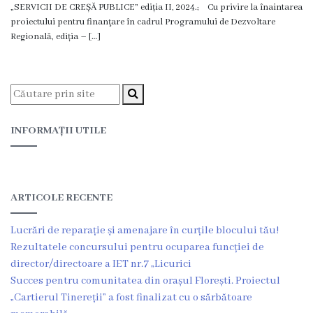
„SERVICII DE CREȘĂ PUBLICE” ediția II, 2024.; Cu privire la înaintarea
Proiecte
proiectului pentru finanţare în cadrul Programului de Dezvoltare
în
Regională, ediția – […]
derulare
Proiecte
prioritare
INFORMAȚII UTILE
spre
finanțare
ARTICOLE RECENTE
Proiecte
Lucrări de reparație și amenajare în curțile blocului tău!
finalizate
Rezultatele concursului pentru ocuparea funcției de
director/directoare a IET nr.7 „Licurici
Instituții
Succes pentru comunitatea din orașul Florești. Proiectul
subordonate
„Cartierul Tinereții” a fost finalizat cu o sărbătoare