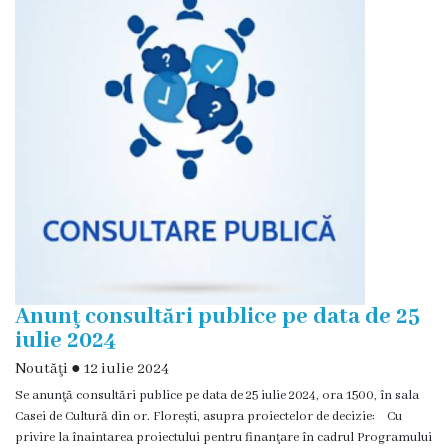
și
efectivul
limită
ale
Primăriei
Dispoziţiile
primarului
Rapoartele
Anunţ consultări publice pe data de 25
primarului
iulie 2024
Noutăţi
●
12 iulie 2024
Proiecte
Se anunţă consultări publice pe data de 25 iulie 2024, ora 1500, în sala
investiționale
Casei de Cultură din or. Florești, asupra proiectelor de decizie: Cu
privire la înaintarea proiectului pentru finanţare în cadrul Programului