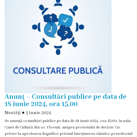
și
efectivul
limită
ale
Primăriei
Dispoziţiile
primarului
Rapoartele
Anunţ – Consultări publice pe data de
primarului
18 iunie 2024, ora 15.00
Noutăţi
●
3 iunie 2024
Proiecte
Se anunţă consultări publice pe data de 18 iunie 2024, ora 15:00, în sala
investiționale
Casei de Cultură din or. Florești, asupra proiectului de decizie: Cu
privire la aprobarea Regulilor privind întreținerea câinilor pe teritoriul