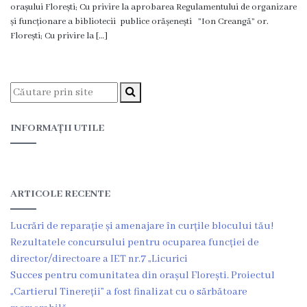
orașului Florești; Cu privire la aprobarea Regulamentului de organizare
Proiecte
și funcționare a bibliotecii publice orășenești ”Ion Creangă” or.
în
Florești; Cu privire la […]
derulare
Proiecte
prioritare
INFORMAȚII UTILE
spre
finanțare
ARTICOLE RECENTE
Proiecte
Lucrări de reparație și amenajare în curțile blocului tău!
finalizate
Rezultatele concursului pentru ocuparea funcției de
director/directoare a IET nr.7 „Licurici
Instituții
Succes pentru comunitatea din orașul Florești. Proiectul
subordonate
„Cartierul Tinereții” a fost finalizat cu o sărbătoare