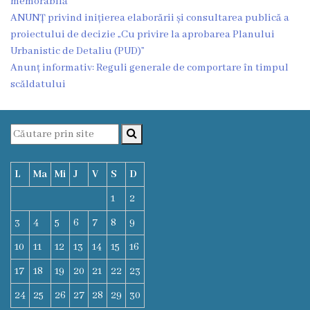
memorabilă
Funcţii
ANUNȚ privind inițierea elaborării și consultarea publică a
proiectului de decizie „Cu privire la aprobarea Planului
vacante
Urbanistic de Detaliu (PUD)”
Anunț informativ: Reguli generale de comportare în timpul
Consiliul
scăldatului
Secretar
Consilieri
L
Ma
Mi
J
V
S
D
Regulamentul
1
2
Consiliului
3
4
5
6
7
8
9
10
11
12
13
14
15
16
Ședințele
17
18
19
20
21
22
23
Consiliului
24
25
26
27
28
29
30
online