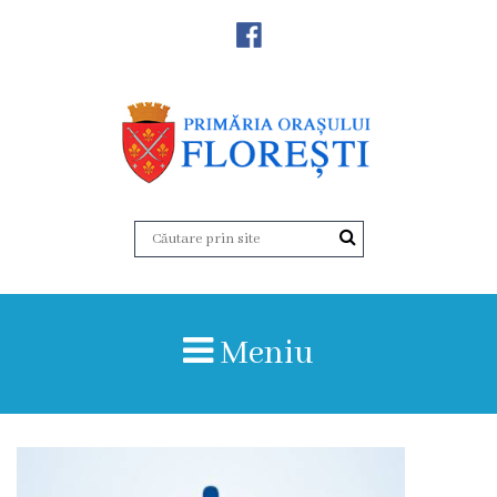
Noutăţi
Primăria
Primar
Viceprimarii
Aparatul
Meniu
primăriei
Structura,
Organigrama