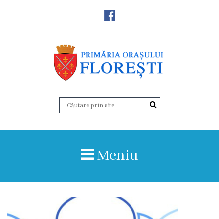
Noutăţi
Primăria
Primar
Viceprimarii
Aparatul
Meniu
primăriei
Structura,
Organigrama