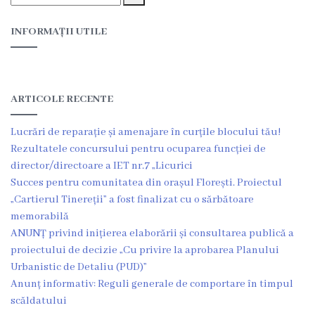
Proiecte
INFORMAȚII UTILE
în
derulare
Proiecte
ARTICOLE RECENTE
prioritare
Lucrări de reparație și amenajare în curțile blocului tău!
spre
Rezultatele concursului pentru ocuparea funcției de
director/directoare a IET nr.7 „Licurici
finanțare
Succes pentru comunitatea din orașul Florești. Proiectul
„Cartierul Tinereții” a fost finalizat cu o sărbătoare
Proiecte
memorabilă
ANUNȚ privind inițierea elaborării și consultarea publică a
finalizate
proiectului de decizie „Cu privire la aprobarea Planului
Urbanistic de Detaliu (PUD)”
Instituții
Anunț informativ: Reguli generale de comportare în timpul
subordonate
scăldatului