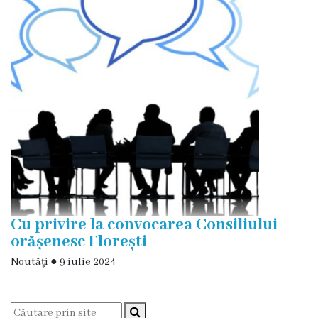
și
efectivul
limită
ale
Primăriei
Dispoziţiile
primarului
Rapoartele
Cu privire la convocarea Consiliului
primarului
orășenesc Florești
Noutăţi
●
9 iulie 2024
Proiecte
investiționale