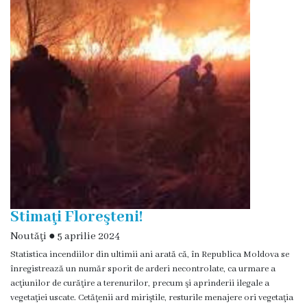
și
efectivul
limită
ale
Primăriei
Dispoziţiile
primarului
Rapoartele
Stimaţi Floreşteni!
primarului
Noutăţi
●
5 aprilie 2024
Statistica incendiilor din ultimii ani arată că, în Republica Moldova se
Proiecte
înregistrează un număr sporit de arderi necontrolate, ca urmare a
investiționale
acţiunilor de curăţire a terenurilor, precum şi aprinderii ilegale a
vegetaţiei uscate. Cetăţenii ard miriştile, resturile menajere ori vegetaţia