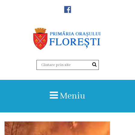
Noutăţi
Primăria
Primar
Viceprimarii
Aparatul
Meniu
primăriei
Structura,
Organigrama