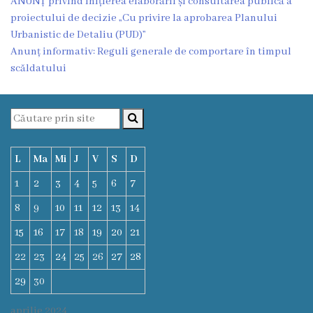
ANUNȚ privind inițierea elaborării și consultarea publică a
Funcţii
proiectului de decizie „Cu privire la aprobarea Planului
Urbanistic de Detaliu (PUD)”
vacante
Anunț informativ: Reguli generale de comportare în timpul
scăldatului
Consiliul
Secretar
Consilieri
L
Ma
Mi
J
V
S
D
1
2
3
4
5
6
7
Regulamentul
8
9
10
11
12
13
14
Consiliului
15
16
17
18
19
20
21
Ședințele
22
23
24
25
26
27
28
Consiliului
29
30
online
aprilie 2024