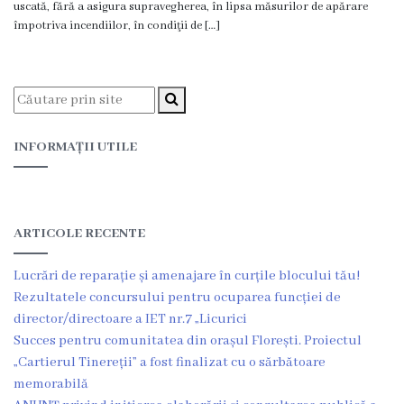
uscată, fără a asigura supravegherea, în lipsa măsurilor de apărare
Proiecte
împotriva incendiilor, în condiţii de […]
în
derulare
Proiecte
INFORMAȚII UTILE
prioritare
spre
finanțare
ARTICOLE RECENTE
Proiecte
Lucrări de reparație și amenajare în curțile blocului tău!
Rezultatele concursului pentru ocuparea funcției de
finalizate
director/directoare a IET nr.7 „Licurici
Succes pentru comunitatea din orașul Florești. Proiectul
Instituții
„Cartierul Tinereții” a fost finalizat cu o sărbătoare
subordonate
memorabilă