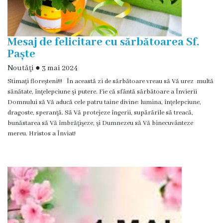
Eliberarea
autorizaţiiilor
Mesaj de felicitare cu sărbătoarea Sf.
Paște
Ajutor
Noutăţi
●
3 mai 2024
material
Stimați floreșteni!!! În această zi de sărbătoare vreau să Vă urez multă
sănătate, înţelepciune şi putere. Fie că sfântă sărbătoare a Învierii
Petiții
Domnului să Vă aducă cele patru taine divine: lumina, înţelepciune,
dragoste, speranţă. Să Vă protejeze îngerii, supărările să treacă,
online
bunăstarea să Vă îmbrăţişeze, şi Dumnezeu să Vă binecuvânteze
mereu. Hristos a Înviat!
Transparență
Licitații
și
achiziții