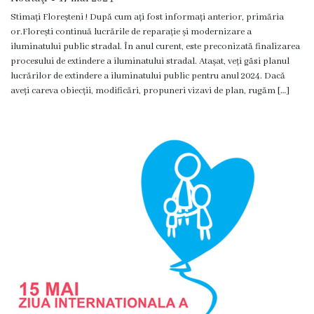
Stimați Floreșteni ! După cum ați fost informați anterior, primăria
Funcţii
or.Florești continuă lucrările de reparație și modernizare a
vacante
iluminatului public stradal. În anul curent, este preconizată finalizarea
procesului de extindere a iluminatului stradal. Atașat, veți găsi planul
lucrărilor de extindere a iluminatului public pentru anul 2024. Dacă
Consiliul
aveți careva obiecții, modificări, propuneri vizavi de plan, rugăm […]
Secretar
Consilieri
Regulamentul
Consiliului
Ședințele
Consiliului
online