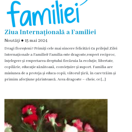
Deciziile
Consiliului
Ziua Internațională a Familiei
Procese-
Noutăţi
●
15 mai 2024
verbale
Dragi floreșteni ! Primiți cele mai sincere felicitări сu prilejul Zilei
Internaționale a Familiei! Familia este dragoste,respect reciproc,
ale
înțelegere și respectarea dreptului fiecăruia la evoluție, libertate,
copilărie, educație sănătoasă, conviețuire și suport. Familia are
Consiliului
misiunea de a proteja și educa copii, viitorul țării, în care trăim și
primim afecțiune părintească. Acea dragoste – cheie, ce […]
Ședințe
online
Or.
Floreşti