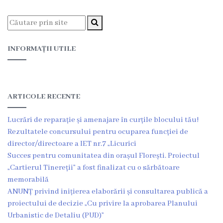
Transparență
decizională
Iniţieri
INFORMAȚII UTILE
de
proiecte
ARTICOLE RECENTE
Proiecte
Lucrări de reparație și amenajare în curțile blocului tău!
de
Rezultatele concursului pentru ocuparea funcției de
director/directoare a IET nr.7 „Licurici
decizii
Succes pentru comunitatea din orașul Florești. Proiectul
„Cartierul Tinereții” a fost finalizat cu o sărbătoare
Procese
memorabilă
verbale
ANUNȚ privind inițierea elaborării și consultarea publică a
proiectului de decizie „Cu privire la aprobarea Planului
Urbanistic de Detaliu (PUD)”
Educație