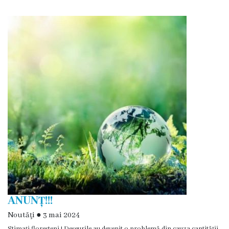
Floreşti
Imnul
Oraşului
Potenţialul
turistic
Profilul
demografic
Cetăţeni
de
ANUNȚ!!!
onoare
Noutăţi
●
3 mai 2024
Stimați floreșteni ! Deșeurile au devenit o problemă din cauza cantității