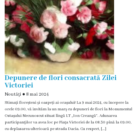
Prezentare
generală
Simbolurile
oraşului
(Stema-
drapelul
or.
Depunere de flori consacrată Zilei
Victoriei
Floreşti)
Noutăţi
●
8 mai 2024
Stimați floreșteni și oaspeți ai orașului! La 9 mai 2024, cu începere la
Aşezare
orele 09.00, vă invităm la un marş cu depuneri de flori la Monumentul
geografică
Ostașului Necunoscut situat lîngă LT „Ion Creangă”. Adunarea
participanţilor va avea loc pe Piața Victoriei de la 08.30 pînă la 09.00,
cu deplasarea ulterioară pe strada Dacia. Cu respect, […]
Istoria