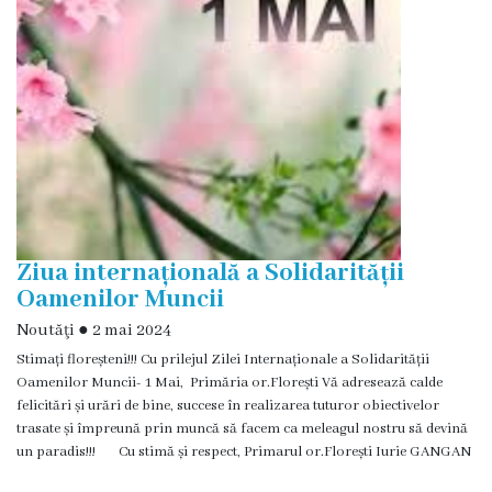
Transparență
financiară
Bugetul
Local
Bugetare
Participativă
Ziua internațională a Solidarității
Oamenilor Muncii
Taxe
Noutăţi
●
2 mai 2024
locale
Stimați floreșteni!!! Cu prilejul Zilei Internaționale a Solidarității
Oamenilor Muncii- 1 Mai, Primăria or.Florești Vă adresează calde
Strategii
felicitări și urări de bine, succese în realizarea tuturor obiectivelor
trasate și împreună prin muncă să facem ca meleagul nostru să devină
Locale
un paradis!!! Cu stimă și respect, Primarul or.Florești Iurie GANGAN