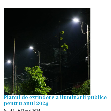
Proiecte
în
derulare
Proiecte
prioritare
spre
finanțare
Proiecte
finalizate
Instituții
Planul de extindere a iluminării publice
pentru anul 2024
subordonate
Noutăţi
●
17 mai 2024