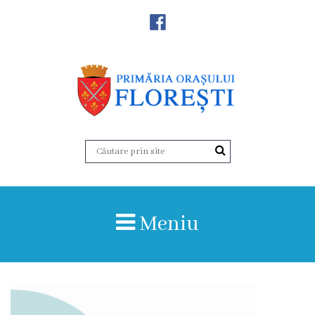
Noutăţi
Primăria
Primar
Viceprimarii
Aparatul
Meniu
primăriei
Structura,
Organigrama