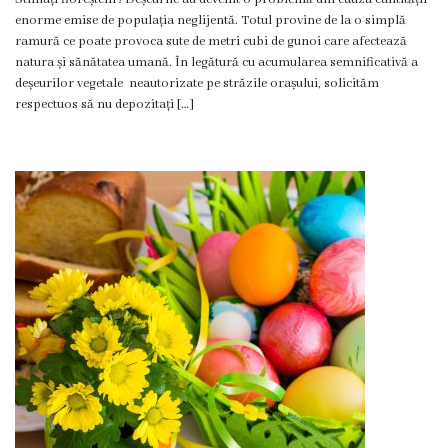
Oraşe
enorme emise de populația neglijentă. Totul provine de la o simplă
infrăţite
ramură ce poate provoca sute de metri cubi de gunoi care afectează
natura și sănătatea umană. În legătură cu acumularea semnificativă a
deșeurilor vegetale neautorizate pe străzile orașului, solicităm
Galerie
respectuos să nu depozitați […]
foto
Servicii
Eliberarea
certificatelor
Notificarea
activităţiilor
de
comerţ