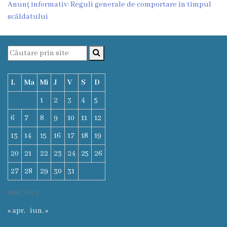
Anunț informativ: Reguli generale de comportare în timpul
scăldatului
Clubul
„Luceafărul”
Grădiniţa
nr.2
L
Ma
Mi
J
V
S
D
„Porumbel”
1
2
3
4
5
6
7
8
9
10
11
12
Biblioteca
13
14
15
16
17
18
19
,,Ion
20
21
22
23
24
25
26
Creangă”
27
28
29
30
31
Grădiniţa
mai 2024
nr.9
« apr.
iun. »