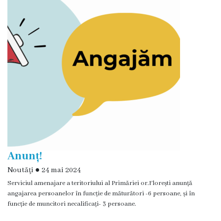
și
efectivul
limită
ale
Primăriei
Dispoziţiile
primarului
Rapoartele
Anunț!
primarului
Noutăţi
●
24 mai 2024
Serviciul amenajare a teritoriului al Primăriei or.Florești anunță
Proiecte
angajarea persoanelor în funcție de măturători -6 persoane, și în
investiționale
funcție de muncitori necalificați- 3 persoane.