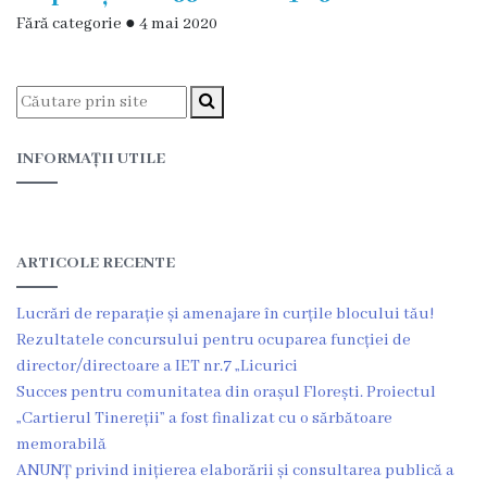
Fără categorie
●
4 mai 2020
Funcţii
vacante
Consiliul
INFORMAȚII UTILE
Secretar
Consilieri
ARTICOLE RECENTE
Regulamentul
Lucrări de reparație și amenajare în curțile blocului tău!
Consiliului
Rezultatele concursului pentru ocuparea funcției de
director/directoare a IET nr.7 „Licurici
Ședințele
Succes pentru comunitatea din orașul Florești. Proiectul
„Cartierul Tinereții” a fost finalizat cu o sărbătoare
Consiliului
memorabilă
online
ANUNȚ privind inițierea elaborării și consultarea publică a