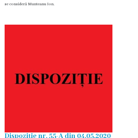
Proiecte
se consideră Munteanu Ion.
în
derulare
Proiecte
prioritare
spre
finanțare
Proiecte
finalizate
Instituții
subordonate
Dispoziție nr. 55-A din 04.05.2020