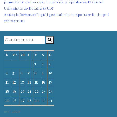
proiectului de decizie „Cu privire la aprobarea Planului
Urbanistic de Detaliu (PUD)”
Deciziile
Anunț informativ: Reguli generale de comportare în timpul
Consiliului
scăldatului
Procese-
verbale
ale
L
Ma
Mi
J
V
S
D
Consiliului
1
2
3
4
5
6
7
8
9
10
Ședințe
11
12
13
14
15
16
17
online
18
19
20
21
22
23
24
Or.
25
26
27
28
29
30
31
Floreşti
mai 2020