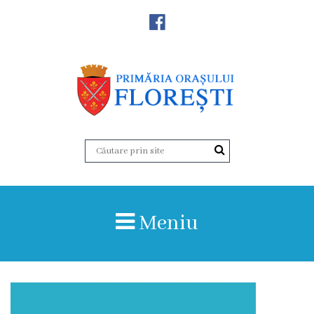
Noutăţi
Primăria
Primar
Viceprimarii
Aparatul
Meniu
primăriei
Structura,
Organigrama