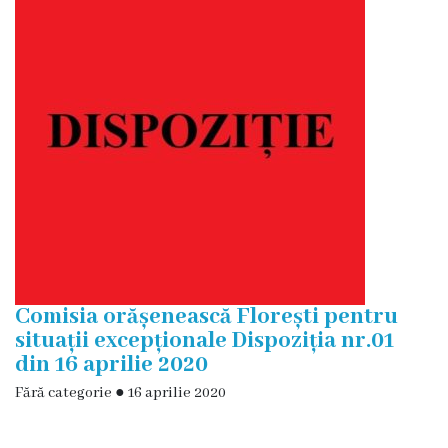
și
efectivul
limită
ale
Primăriei
Dispoziţiile
primarului
Rapoartele
Comisia orășenească Florești pentru
primarului
situații excepționale Dispoziția nr.01
din 16 aprilie 2020
Proiecte
Fără categorie
●
16 aprilie 2020
investiționale