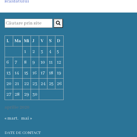
scăldatului
Funcţii
vacante
Consiliul
L
Ma
Mi
J
V
S
D
Secretar
1
2
3
4
5
6
7
8
9
10
11
12
Consilieri
13
14
15
16
17
18
19
Regulamentul
20
21
22
23
24
25
26
Consiliului
27
28
29
30
aprilie 2020
Ședințele
« mart.
mai »
Consiliului
online
DATE DE CONTACT