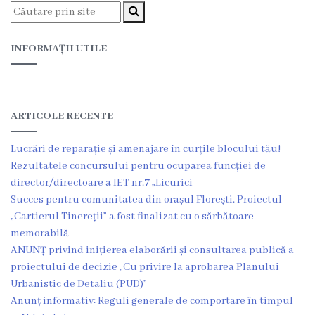
Proiecte
în
INFORMAȚII UTILE
derulare
Proiecte
ARTICOLE RECENTE
prioritare
spre
Lucrări de reparație și amenajare în curțile blocului tău!
Rezultatele concursului pentru ocuparea funcției de
finanțare
director/directoare a IET nr.7 „Licurici
Succes pentru comunitatea din orașul Florești. Proiectul
Proiecte
„Cartierul Tinereții” a fost finalizat cu o sărbătoare
memorabilă
finalizate
ANUNȚ privind inițierea elaborării și consultarea publică a
proiectului de decizie „Cu privire la aprobarea Planului
Instituții
Urbanistic de Detaliu (PUD)”
subordonate
Anunț informativ: Reguli generale de comportare în timpul