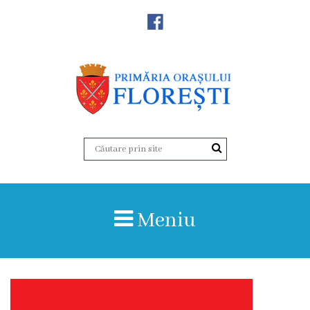
Noutăţi
Primăria
Primar
Viceprimarii
Aparatul
Meniu
primăriei
Structura,
Organigrama