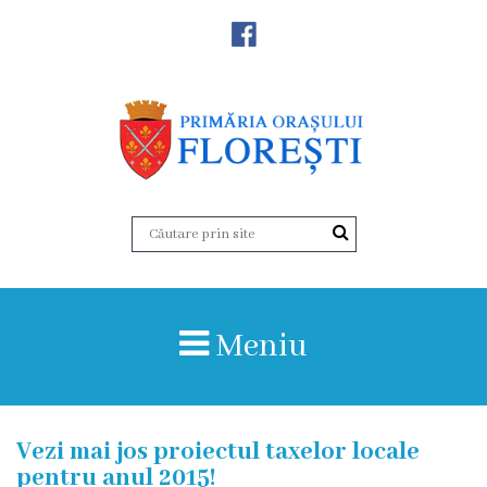
Noutăţi
Primăria
Primar
Viceprimarii
Aparatul
Meniu
primăriei
Structura,
Vezi mai jos proiectul taxelor locale
Organigrama
pentru anul 2015!