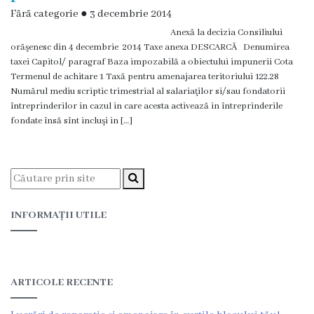
și
Fără categorie
●
3 decembrie 2014
efectivul
Anexă la decizia Consiliului
orăşenesc din 4 decembrie 2014 Taxe anexa DESCARCĂ Denumirea
limită
taxei Capitol/ paragraf Baza impozabilă a obiectului impunerii Cota
ale
Termenul de achitare 1 Taxă pentru amenajarea teritoriului 122.28
Numărul mediu scriptic trimestrial al salariaţilor si/sau fondatorii
Primăriei
întreprinderilor in cazul in care acesta activează in întreprinderile
fondate însă sînt incluşi in […]
Dispoziţiile
primarului
Rapoartele
INFORMAȚII UTILE
primarului
Proiecte
ARTICOLE RECENTE
investiționale