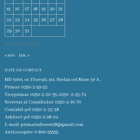
Funcţii
15
16
17
18
19
20
21
vacante
22
23
24
25
26
27
28
29
30
31
Consiliul
decembrie 2014
Secretar
« nov.
ian. »
Consilieri
DATE DE CONTACT
MD-5001, or. Florești, str. Stefan cel Mare 30 A ,
Regulamentul
Primar: 0250-2-59-52
Viceprimar: 0250-2-20-35; 0250 -2-25-74
Consiliului
Secretar al Consiliului: 0250-2-16-70
Contabil șef: 0250-2-23-38
Ședințele
Arhitect şef: 0250-2-08-04
Consiliului
E-mail: primariafloresti8@gmail.com
Anticoruprie: 0-800-55555
online