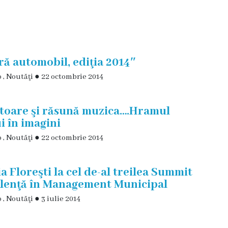
fără automobil, ediţia 2014″
o
,
Noutăţi
●
22 octombrie 2014
ătoare şi răsună muzica….Hramul
i în imagini
o
,
Noutăţi
●
22 octombrie 2014
a Floreşti la cel de-al treilea Summit
elenţă în Management Municipal
o
,
Noutăţi
●
3 iulie 2014