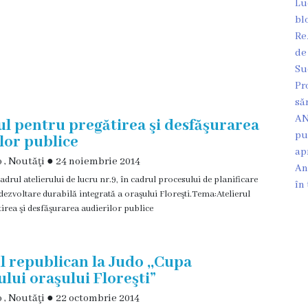
Lu
bl
Re
de
Su
Pr
să
AN
ul pentru pregătirea şi desfăşurarea
pu
lor publice
ap
o
,
Noutăţi
●
24 noiembrie 2014
An
adrul atelierului de lucru nr.9, în cadrul procesului de planificare
în
 dezvoltare durabilă integrată a oraşului Floreşti.Tema:Atelierul
irea şi desfăşurarea audierilor publice
 republican la Judo ,,Cupa
lui oraşului Floreşti”
o
,
Noutăţi
●
22 octombrie 2014