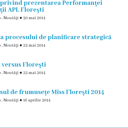
 privind prezentarea Performanţei
ţii APL Floreşti
o
,
Noutăţi
●
30 mai 2014
ea procesului de planificare strategică
o
,
Noutăţi
●
22 mai 2014
 versus Floreşti
o
,
Noutăţi
●
22 mai 2014
ul de frumuseţe Miss Floreşti 2014
o
,
Noutăţi
●
16 aprilie 2014