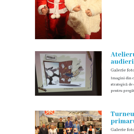
și
efectivul
limită
ale
Primăriei
Atelier
Dispoziţiile
audieri
primarului
Galerie fot
Imagini din c
strategică de
Rapoartele
pentru pregăt
primarului
Proiecte
Turneul
primaru
investiționale
Galerie fot