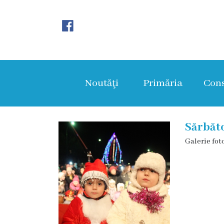
Noutăţi
Primăria
Noutăţi
Primăria
Cons
Primar
Viceprimarii
Sărbăto
Galerie fot
Aparatul
primăriei
Structura,
Organigrama