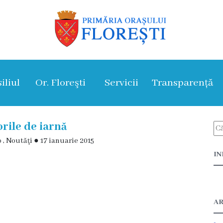
iliul
Or. Floreşti
Servicii
Transparență
rile de iarnă
o
,
Noutăţi
●
17 ianuarie 2015
IN
AR