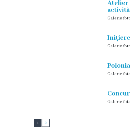
Atelier
Funcţii
activită
vacante
Galerie fot
Consiliul
Iniţier
Galerie fot
Secretar
Consilieri
Polonia
Galerie fot
Regulamentul
Consiliului
Concurs
Galerie fot
Ședințele
Consiliului
1
2
online