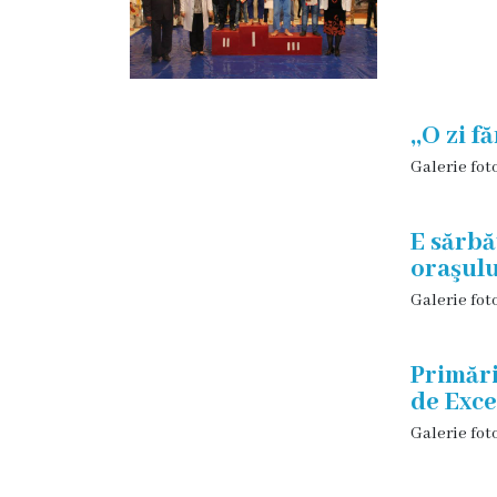
Proiecte
în
derulare
,,O zi 
Proiecte
Galerie fot
prioritare
spre
E sărb
oraşulu
finanțare
Galerie fot
Proiecte
finalizate
Primări
de Exc
Instituții
Galerie fot
subordonate