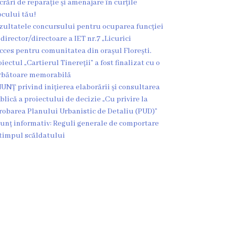
crări de reparație și amenajare în curțile
ocului tău!
zultatele concursului pentru ocuparea funcției
 director/directoare a IET nr.7 „Licurici
cces pentru comunitatea din orașul Florești.
oiectul „Cartierul Tinereții” a fost finalizat cu o
rbătoare memorabilă
UNȚ privind inițierea elaborării și consultarea
blică a proiectului de decizie „Cu privire la
robarea Planului Urbanistic de Detaliu (PUD)”
unț informativ: Reguli generale de comportare
 timpul scăldatului