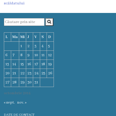
scăldatului
Funcţii
vacante
Consiliul
L
Ma
Mi
J
V
S
D
Secretar
1
2
3
4
5
6
7
8
9
10
11
12
Consilieri
13
14
15
16
17
18
19
Regulamentul
20
21
22
23
24
25
26
Consiliului
27
28
29
30
31
Ședințele
octombrie 2014
Consiliului
« sept.
nov. »
online
DATE DE CONTACT