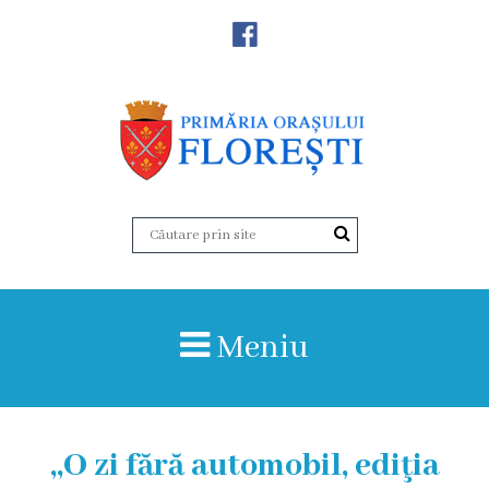
Noutăţi
Primăria
Primar
Viceprimarii
Aparatul
Meniu
primăriei
Structura,
Organigrama
,,O zi fără automobil, ediţia