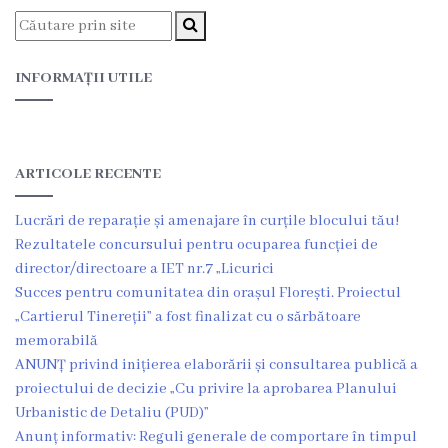
Proiecte
în
INFORMAȚII UTILE
derulare
Proiecte
prioritare
ARTICOLE RECENTE
spre
Lucrări de reparație și amenajare în curțile blocului tău!
finanțare
Rezultatele concursului pentru ocuparea funcției de
director/directoare a IET nr.7 „Licurici
Succes pentru comunitatea din orașul Florești. Proiectul
Proiecte
„Cartierul Tinereții” a fost finalizat cu o sărbătoare
finalizate
memorabilă
ANUNȚ privind inițierea elaborării și consultarea publică a
Instituții
proiectului de decizie „Cu privire la aprobarea Planului
Urbanistic de Detaliu (PUD)”
subordonate
Anunț informativ: Reguli generale de comportare în timpul