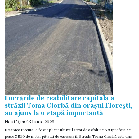
și
efectivul
limită
ale
Primăriei
Dispoziţiile
primarului
Rapoartele
Lucrările de reabilitare capitală a
primarului
străzii Toma Ciorbă din orașul Florești,
au ajuns la o etapă importantă
Proiecte
Noutăţi
●
26 iunie 2026
investiționale
Noaptea trecută, a fost aplicat ultimul strat de asfalt pe o suprafață de
peste 3 500 de metri pătrați de carosabil. Strada Toma Ciorbă este una