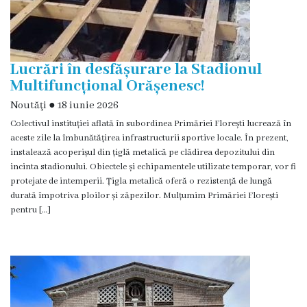
Clubul
„Luceafărul”
Lucrări în desfășurare la Stadionul
Multifuncțional Orășenesc!
Grădiniţa
Noutăţi
●
18 iunie 2026
nr.2
Colectivul instituției aflată în subordinea Primăriei Florești lucrează în
„Porumbel”
aceste zile la îmbunătățirea infrastructurii sportive locale. În prezent,
instalează acoperișul din țiglă metalică pe clădirea depozitului din
incinta stadionului. Obiectele și echipamentele utilizate temporar, vor fi
Biblioteca
protejate de intemperii. Țigla metalică oferă o rezistență de lungă
,,Ion
durată împotriva ploilor și zăpezilor. Mulțumim Primăriei Florești
pentru […]
Creangă”
Grădiniţa
nr.9