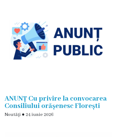
Floreşti
Imnul
Oraşului
Potenţialul
turistic
Profilul
demografic
ANUNȚ Cu privire la convocarea
Cetăţeni
Consiliului orășenesc Florești
de
Noutăţi
●
24 iunie 2026
onoare