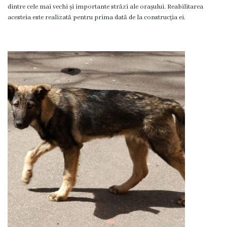
Proiecte
dintre cele mai vechi și importante străzi ale orașului. Reabilitarea
acesteia este realizată pentru prima dată de la construcția ei.
în
derulare
Proiecte
prioritare
spre
finanțare
Proiecte
finalizate
Instituții
subordonate