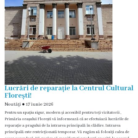
,,Andrieş”
Grădiniţa
„Licurici”
Casa
de
cultură
Stadionul
Lucrări de reparație la Centrul Cultural
orășenesc
Florești!
Florești
Noutăţi
●
17 iunie 2026
Pentru un spațiu sigur, modern și accesibil pentru toți vizitatorii ,
Alegeri
Primăria orașului Florești vă informează că se efectuiază lucrările de
reparație a pragului de la intrarea principală în clădire. Intrarea
principală este restricționată temporar. Vă rugăm să folosiți calea de
Contacte