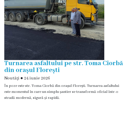
Prezentare
generală
Simbolurile
oraşului
(Stema-
drapelul
Turnarea asfaltului pe str. Toma Ciorbă
din orașul Florești
or.
Noutăţi
●
24 iunie 2026
Floreşti)
În poze este str. Toma Ciorbă din orașul Florești. Turnarea asfaltului
este momentul în care un simplu șantier se transformă oficial într-o
Aşezare
stradă modernă, sigură și rapidă.
geografică
Istoria