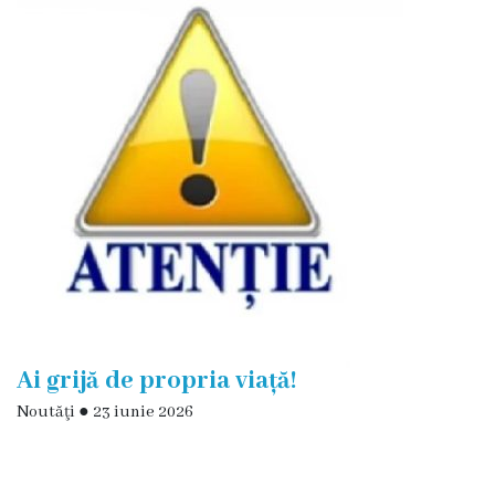
Oraşe
infrăţite
Galerie
foto
Servicii
Eliberarea
certificatelor
Notificarea
Ai grijă de propria viață!
activităţiilor
Noutăţi
●
23 iunie 2026
de
comerţ