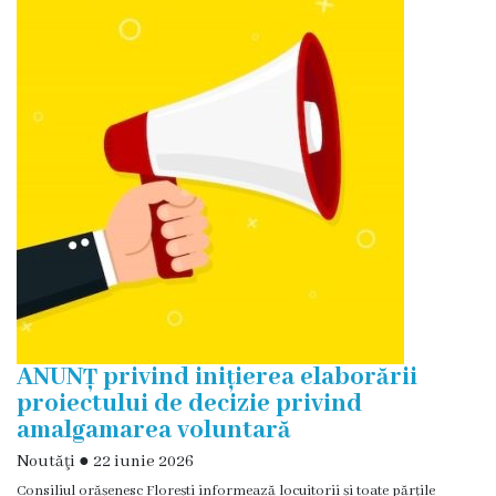
Transparență
financiară
Bugetul
Local
Bugetare
Participativă
Taxe
locale
ANUNȚ privind inițierea elaborării
proiectului de decizie privind
Strategii
amalgamarea voluntară
Locale
Noutăţi
●
22 iunie 2026
Consiliul orășenesc Florești informează locuitorii și toate părțile