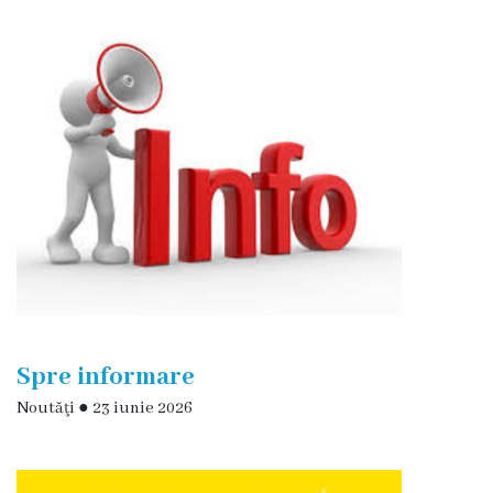
Eliberarea
autorizaţiiilor
Ajutor
material
Petiții
online
Transparență
Spre informare
Licitații
Noutăţi
●
23 iunie 2026
și
achiziții