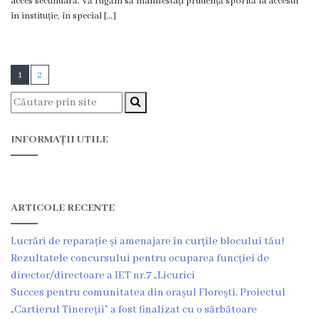
acces secundară. Vă rugăm să manifestați prudență sporită la accesul
în instituție, în special […]
1
2
INFORMAȚII UTILE
ARTICOLE RECENTE
Lucrări de reparație și amenajare în curțile blocului tău!
Rezultatele concursului pentru ocuparea funcției de
director/directoare a IET nr.7 „Licurici
Succes pentru comunitatea din orașul Florești. Proiectul
„Cartierul Tinereții” a fost finalizat cu o sărbătoare