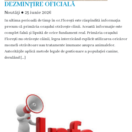
DEZMINȚIRE OFICIALĂ
Funcţii
Noutăţi
●
25 iunie 2026
vacante
In ultima perioadă de timp în or.Florești este răspîndită informația
precum că primăria orașului otrăvește cîinii. Această informație este
complet falsă și lipsită de orice fundament real. Primăria orașului
Consiliul
Florești nu otrăvește câinii, legea interzicând explicit utilizarea oricăror
momeli otrăvitoare sau tratamente inumane asupra animalelor.
Secretar
Autoritățile aplică metode legale de gestionare a populației canine,
derulând […]
Consilieri
Regulamentul
Consiliului
Ședințele
Consiliului
online