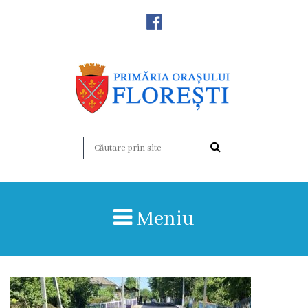
Noutăţi
Primăria
Primar
Viceprimarii
Aparatul
Meniu
primăriei
Structura,
Organigrama