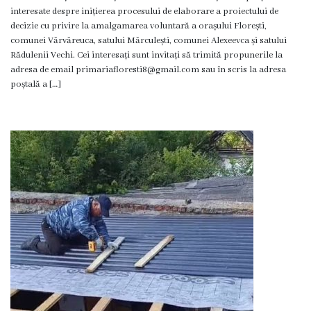
Transparență
interesate despre inițierea procesului de elaborare a proiectului de
decizie cu privire la amalgamarea voluntară a orașului Florești,
decizională
comunei Vărvăreuca, satului Mărculești, comunei Alexeevca și satului
Rădulenii Vechi. Cei interesați sunt invitați să trimită propunerile la
Iniţieri
adresa de email primariafloresti8@gmail.com sau în scris la adresa
poștală a […]
de
proiecte
Proiecte
de
decizii
Procese
verbale
Educație