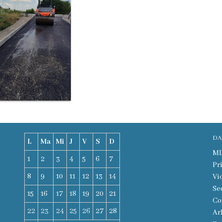
DA
L
Ma
Mi
J
V
S
D
MD-
1
2
3
4
5
6
7
Pr
8
9
10
11
12
13
14
Vi
Se
15
16
17
18
19
20
21
Co
22
23
24
25
26
27
28
Ar