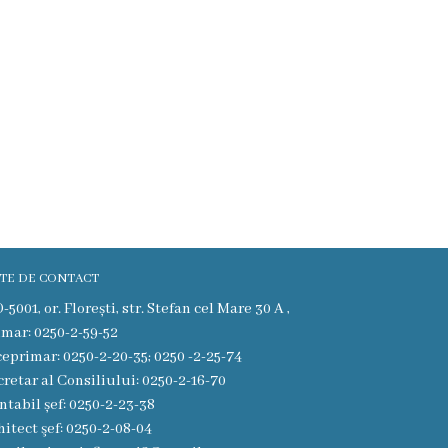
TE DE CONTACT
5001, or. Florești, str. Stefan cel Mare 30 A ,
imar: 0250-2-59-52
ceprimar: 0250-2-20-35; 0250 -2-25-74
cretar al Consiliului: 0250-2-16-70
ntabil șef: 0250-2-23-38
hitect şef: 0250-2-08-04