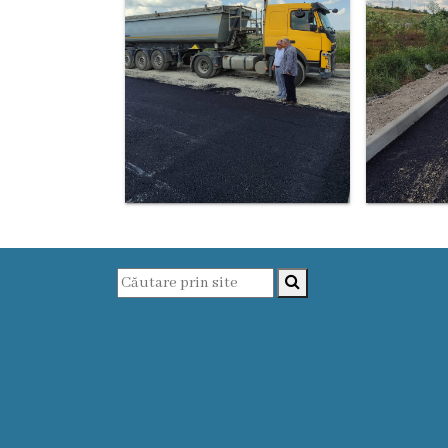
Proiecte
în
derulare
Proiecte
prioritare
spre
finanțare
Proiecte
finalizate
Instituții
subordonate