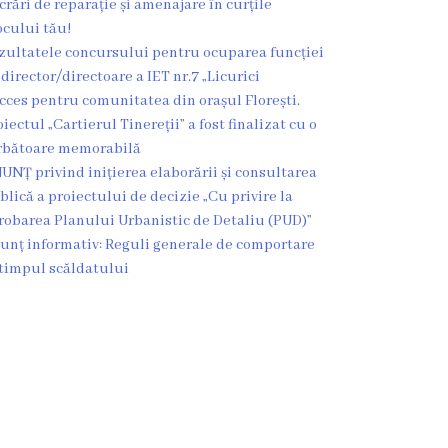
crări de reparație și amenajare în curțile
ocului tău!
zultatele concursului pentru ocuparea funcției
 director/directoare a IET nr.7 „Licurici
cces pentru comunitatea din orașul Florești.
oiectul „Cartierul Tinereții” a fost finalizat cu o
rbătoare memorabilă
UNȚ privind inițierea elaborării și consultarea
blică a proiectului de decizie „Cu privire la
robarea Planului Urbanistic de Detaliu (PUD)”
unț informativ: Reguli generale de comportare
 timpul scăldatului