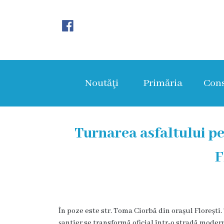
Noutăţi
Primăria
Noutăţi
Primăria
Cons
Primar
Viceprimarii
Turnarea asfaltului pe
Aparatul
F
primăriei
Structura,
Organigrama
În poze este str. Toma Ciorbă din orașul Floreșt
șantier se transformă oficial într-o stradă modern