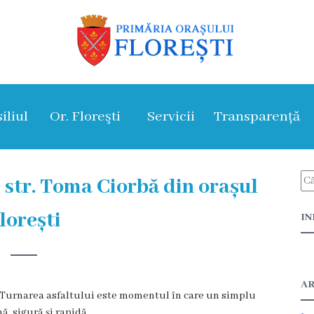
iliul
Or. Floreşti
Servicii
Transparență
 str. Toma Ciorbă din orașul
lorești
IN
AR
i. Turnarea asfaltului este momentul în care un simplu
ă, sigură și rapidă.