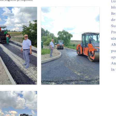
Lu
bl
Re
de
Su
Pr
să
AN
pu
ap
An
în