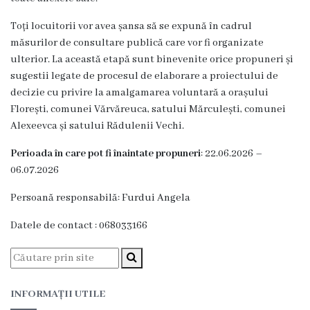
Proiecte
Toți locuitorii vor avea șansa să se expună în cadrul
în
măsurilor de consultare publică care vor fi organizate
derulare
ulterior. La această etapă sunt binevenite orice propuneri și
sugestii legate de procesul de elaborare a proiectului de
decizie cu privire la amalgamarea voluntară a orașului
Proiecte
Florești, comunei Vărvăreuca, satului Mărculești, comunei
prioritare
Alexeevca și satului Rădulenii Vechi.
spre
Perioada în care pot fi înaintate propuneri
: 22.06.2026 –
finanțare
06.07.2026
Persoană responsabilă: Furdui Angela
Proiecte
Datele de contact : 068033166
finalizate
Instituții
subordonate
INFORMAȚII UTILE