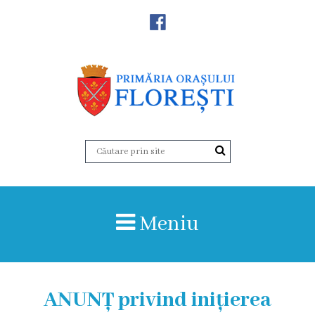
Noutăţi
Primăria
Primar
Viceprimarii
Aparatul
Meniu
primăriei
Structura,
Organigrama
ANUNȚ privind inițierea