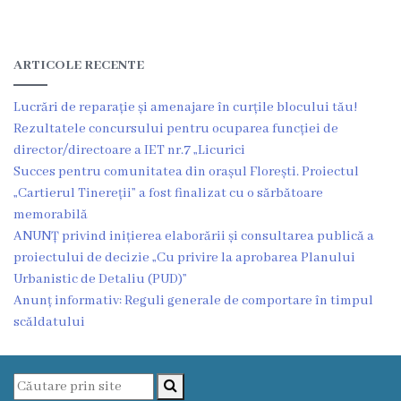
Funcţii
vacante
ARTICOLE RECENTE
Consiliul
Lucrări de reparație și amenajare în curțile blocului tău!
Rezultatele concursului pentru ocuparea funcției de
Secretar
director/directoare a IET nr.7 „Licurici
Succes pentru comunitatea din orașul Florești. Proiectul
„Cartierul Tinereții” a fost finalizat cu o sărbătoare
Consilieri
memorabilă
ANUNȚ privind inițierea elaborării și consultarea publică a
Regulamentul
proiectului de decizie „Cu privire la aprobarea Planului
Consiliului
Urbanistic de Detaliu (PUD)”
Anunț informativ: Reguli generale de comportare în timpul
Ședințele
scăldatului
Consiliului
online