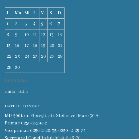
Deciziile
L
Ma
Mi
J
V
S
D
Consiliului
1
2
3
4
5
6
7
8
9
10
11
12
13
14
Procese-
15
16
17
18
19
20
21
verbale
22
23
24
25
26
27
28
ale
29
30
Consiliului
iunie 2026
Ședințe
« mai
iul. »
online
DATE DE CONTACT
Or.
MD-5001, or. Florești, str. Stefan cel Mare 30 A ,
Primar: 0250-2-59-52
Floreşti
Viceprimar: 0250-2-20-35; 0250 -2-25-74
Secretar al Consiliului: 0250-2-16-70