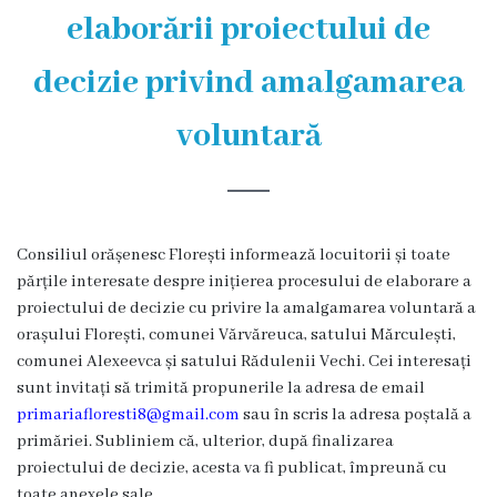
și
elaborării proiectului de
efectivul
decizie privind amalgamarea
limită
ale
voluntară
Primăriei
Dispoziţiile
Consiliul orășenesc Florești informează locuitorii și toate
primarului
părțile interesate despre inițierea procesului de elaborare a
proiectului de decizie cu privire la amalgamarea voluntară a
Rapoartele
orașului Florești, comunei Vărvăreuca, satului Mărculești,
primarului
comunei Alexeevca și satului Rădulenii Vechi. Cei interesați
sunt invitați să trimită propunerile la adresa de email
Proiecte
primariafloresti8@gmail.com
sau în scris la adresa poștală a
primăriei. Subliniem că, ulterior, după finalizarea
investiționale
proiectului de decizie, acesta va fi publicat, împreună cu
toate anexele sale.