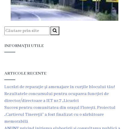
Funcţii
vacante
Consiliul
INFORMAȚII UTILE
Secretar
Consilieri
ARTICOLE RECENTE
Regulamentul
Lucrări de reparație și amenajare în curțile blocului tău!
Consiliului
Rezultatele concursului pentru ocuparea funcției de
director/directoare a IET nr.7 „Licurici
Ședințele
Succes pentru comunitatea din orașul Florești. Proiectul
Consiliului
„Cartierul Tinereții” a fost finalizat cu o sărbătoare
memorabilă
online
ANUNȚ privind inițierea elaborării și consultarea publică a