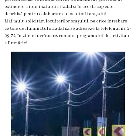
Proiecte
extindere a iluminatului stradal și în acest scop este
deschisă pentru colaborare cu locuitorii orașului.
în
Mai mult, solicităm locuitorilor orașului, pe orice întrebare
derulare
ce ține de iluminatul stradal să se adreseze la telefonul nr. 2-
25-74, în zilele lucrătoare, conform programului de activitate
Proiecte
a Primăriei.
prioritare
spre
finanțare
Proiecte
finalizate
Instituții
subordonate