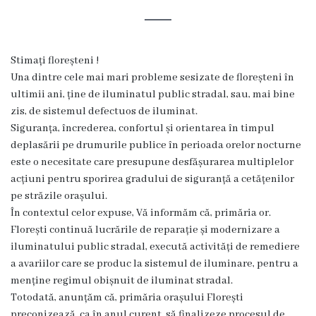
și
efectivul
limită
Stimați floreșteni !
ale
Una dintre cele mai mari probleme sesizate de floreșteni în
ultimii ani, ține de iluminatul public stradal, sau, mai bine
Primăriei
zis, de sistemul defectuos de iluminat.
Siguranța, încrederea, confortul și orientarea în timpul
Dispoziţiile
deplasării pe drumurile publice în perioada orelor nocturne
este o necesitate care presupune desfășurarea multiplelor
primarului
acțiuni pentru sporirea gradului de siguranță a cetățenilor
pe străzile orașului.
Rapoartele
În contextul celor expuse, Vă informăm că, primăria or.
primarului
Florești continuă lucrările de reparație și modernizare a
iluminatului public stradal, execută activități de remediere
Proiecte
a avariilor care se produc la sistemul de iluminare, pentru a
menține regimul obișnuit de iluminat stradal.
investiționale
Totodată, anunțăm că, primăria orașului Florești
preconizează, ca în anul curent, să finalizeze procesul de