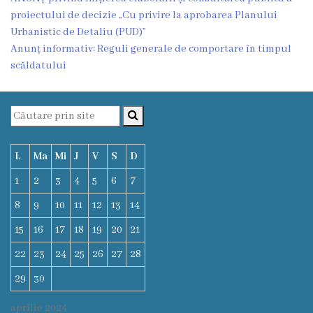
proiectului de decizie „Cu privire la aprobarea Planului
Deciziile
Urbanistic de Detaliu (PUD)”
Consiliului
Anunț informativ: Reguli generale de comportare în timpul
scăldatului
Procese-
verbale
ale
L
Ma
Mi
J
V
S
D
Consiliului
1
2
3
4
5
6
7
Ședințe
8
9
10
11
12
13
14
online
15
16
17
18
19
20
21
22
23
24
25
26
27
28
Or.
29
30
Floreşti
aprilie 2024