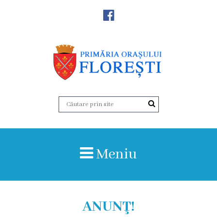
Noutăţi
Primăria
Primar
Viceprimarii
Aparatul
Meniu
primăriei
Structura,
Organigrama
ANUNŢ!