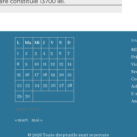
DA
L
Ma
Mi
J
V
S
D
MD-
1
2
3
4
5
6
7
Pr
8
9
10
11
12
13
14
Vi
Se
15
16
17
18
19
20
21
Co
22
23
24
25
26
27
28
Ar
E-
29
30
An
aprilie 2024
« mart.
mai »
© 2026 Toate drepturile sunt rezervate