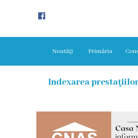
Noutăţi
Primăria
Noutăţi
Primăria
Cons
Primar
Viceprimarii
Indexarea prestaţiilor
Aparatul
primăriei
Structura,
Organigrama