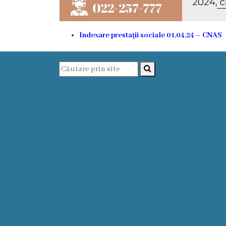
Funcţii
vacante
Indexare prestații sociale 01.04.24 – CNAS
Consiliul
Secretar
Consilieri
Regulamentul
Consiliului
Ședințele
Consiliului
online