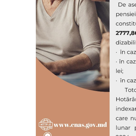
Proiecte
în
derulare
Proiecte
prioritare
spre
finanțare
Proiecte
finalizate
Instituții
subordonate