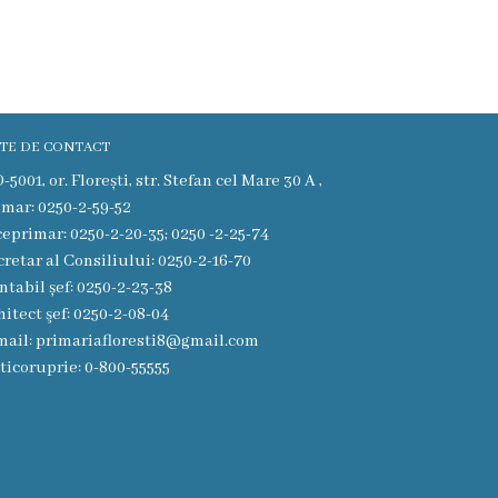
TE DE CONTACT
5001, or. Florești, str. Stefan cel Mare 30 A ,
imar: 0250-2-59-52
ceprimar: 0250-2-20-35; 0250 -2-25-74
cretar al Consiliului: 0250-2-16-70
ntabil șef: 0250-2-23-38
hitect şef: 0250-2-08-04
mail: primariafloresti8@gmail.com
ticoruprie: 0-800-55555