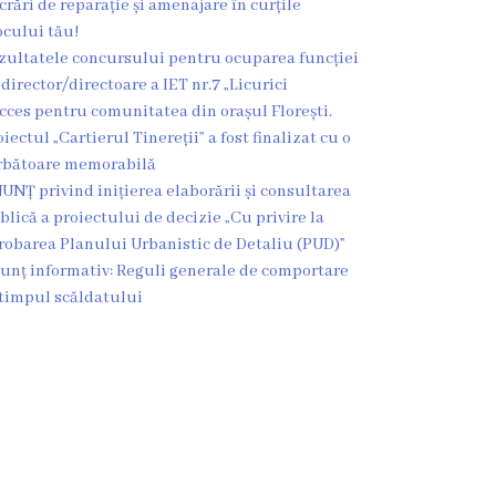
crări de reparație și amenajare în curțile
ocului tău!
zultatele concursului pentru ocuparea funcției
 director/directoare a IET nr.7 „Licurici
cces pentru comunitatea din orașul Florești.
oiectul „Cartierul Tinereții” a fost finalizat cu o
rbătoare memorabilă
UNȚ privind inițierea elaborării și consultarea
blică a proiectului de decizie „Cu privire la
robarea Planului Urbanistic de Detaliu (PUD)”
unț informativ: Reguli generale de comportare
 timpul scăldatului