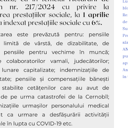
Lu
bl
Re
de
Su
Pr
să
AN
pu
ap
An
în