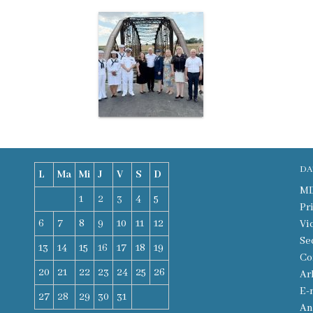
DA
L
Ma
Mi
J
V
S
D
MD-
1
2
3
4
5
Pr
6
7
8
9
10
11
12
Vi
Se
13
14
15
16
17
18
19
Co
20
21
22
23
24
25
26
Ar
E-
27
28
29
30
31
An