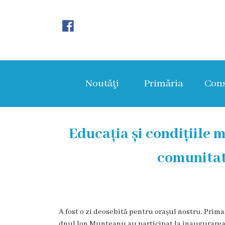
Noutăţi
Primăria
Noutăţi
Primăria
Cons
Primar
Viceprimarii
Educația și condițiile 
Aparatul
comunitat
primăriei
Structura,
Organigrama
A fost o zi deosebită pentru orașul nostru. Prima
dnul Ion Munteanu au participat la inaugurarea 