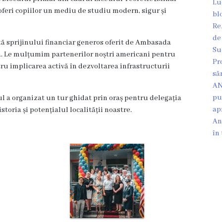
Lu
oferi copiilor un mediu de studiu modern, sigur și
bl
Re
de
tă sprijinului financiar generos oferit de Ambasada
Su
a. Le mulțumim partenerilor noștri americani pentru
Pr
ntru implicarea activă în dezvoltarea infrastructurii
să
AN
pu
ul a organizat un tur ghidat prin oraș pentru delegația
ap
toria și potențialul localității noastre.
An
în