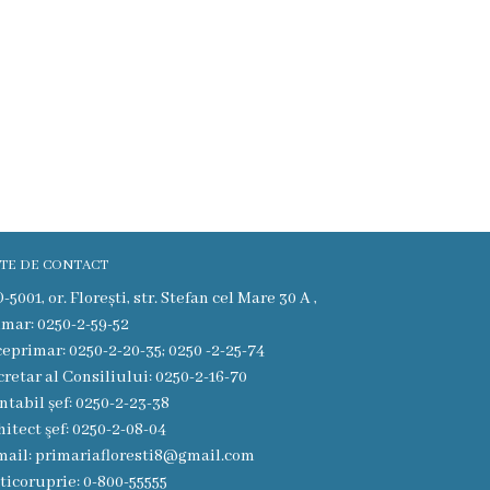
TE DE CONTACT
5001, or. Florești, str. Stefan cel Mare 30 A ,
imar: 0250-2-59-52
ceprimar: 0250-2-20-35; 0250 -2-25-74
cretar al Consiliului: 0250-2-16-70
ntabil șef: 0250-2-23-38
hitect şef: 0250-2-08-04
mail: primariafloresti8@gmail.com
ticoruprie: 0-800-55555