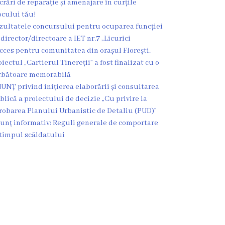
crări de reparație și amenajare în curțile
ocului tău!
zultatele concursului pentru ocuparea funcției
 director/directoare a IET nr.7 „Licurici
cces pentru comunitatea din orașul Florești.
oiectul „Cartierul Tinereții” a fost finalizat cu o
rbătoare memorabilă
UNȚ privind inițierea elaborării și consultarea
blică a proiectului de decizie „Cu privire la
robarea Planului Urbanistic de Detaliu (PUD)”
unț informativ: Reguli generale de comportare
 timpul scăldatului