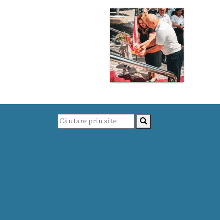
Proiecte
în
derulare
Proiecte
prioritare
spre
finanțare
Proiecte
finalizate
Instituții
subordonate