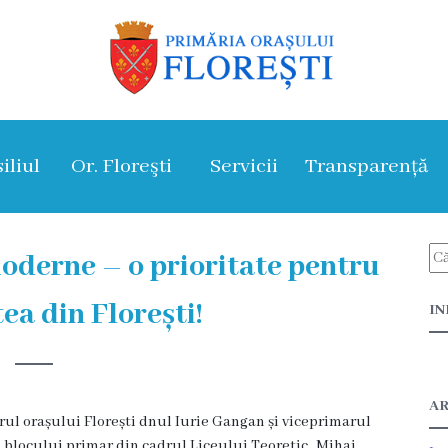
iliul
Or. Floreşti
Servicii
Transparență
moderne – o prioritate pentru
ea din Florești!
IN
AR
rul orașului Florești dnul Iurie Gangan și viceprimarul
blocului primar din cadrul Liceului Teoretic „Mihai