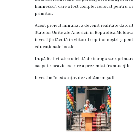
și
Eminescu”, care a fost complet renovat pentru a 
efectivul
primitor.
limită
Acest proiect minunat a devenit realitate datori
ale
Statelor Unite ale Americii în Republica Moldov
investiția făcută în viitorul copiilor noștri și pe
Primăriei
educaționale locale.
Dispoziţiile
După festivitatea oficială de inaugurare, primar
oaspete, ocazie cu care a prezentat frumusețile, is
primarului
Investim în educație, dezvoltăm orașul!
Rapoartele
primarului
Proiecte
investiționale