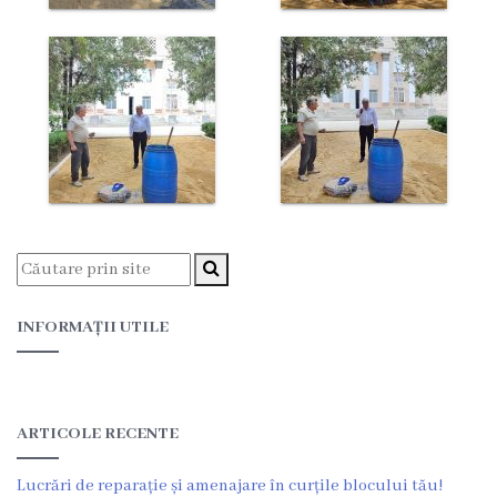
Funcţii
vacante
Consiliul
Secretar
Consilieri
Regulamentul
INFORMAȚII UTILE
Consiliului
Ședințele
ARTICOLE RECENTE
Consiliului
online
Lucrări de reparație și amenajare în curțile blocului tău!