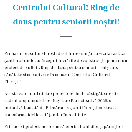
și
Centrului Cultural! Ring de
efectivul
dans pentru seniorii noștri!
limită
ale
Primăriei
Primarul orașului Florești dnul Iurie Gangan a vizitat astăzi
Dispoziţiile
șantierul unde au început lucrările de construcție pentru un
proiect de suflet: „Ring de dans pentru seniori – mișcare,
primarului
sănătate și socializare în scuarul Centrului Cultural
Florești”.
Rapoartele
Acesta este unul dintre proiectele finale câștigătoare din
primarului
cadrul programului de Bugetare Participativă 2026, o
inițiativă lansată de Primăria orașului Florești pentru a
Proiecte
transforma ideile cetățenilor în realitate.
investiționale
Prin acest proiect, ne dorim să oferim bunicilor și părinților