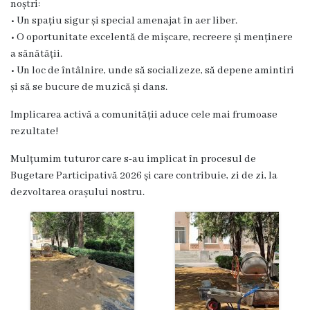
noștri:
Proiecte
• Un spațiu sigur și special amenajat în aer liber.
în
• O oportunitate excelentă de mișcare, recreere și menținere
a sănătății.
derulare
• Un loc de întâlnire, unde să socializeze, să depene amintiri
și să se bucure de muzică și dans.
Proiecte
Implicarea activă a comunității aduce cele mai frumoase
prioritare
rezultate!
spre
Mulțumim tuturor care s-au implicat în procesul de
finanțare
Bugetare Participativă 2026 și care contribuie, zi de zi, la
dezvoltarea orașului nostru.
Proiecte
finalizate
Instituții
subordonate