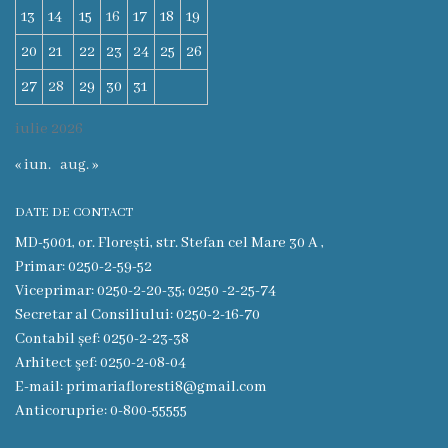
Prezentare
13
14
15
16
17
18
19
generală
20
21
22
23
24
25
26
27
28
29
30
31
Simbolurile
iulie 2026
oraşului
« iun.
aug. »
(Stema-
drapelul
DATE DE CONTACT
or.
MD-5001, or. Florești, str. Stefan cel Mare 30 A ,
Primar: 0250-2-59-52
Floreşti)
Viceprimar: 0250-2-20-35; 0250 -2-25-74
Secretar al Consiliului: 0250-2-16-70
Aşezare
Contabil șef: 0250-2-23-38
Arhitect şef: 0250-2-08-04
geografică
E-mail: primariafloresti8@gmail.com
Anticoruprie: 0-800-55555
Istoria