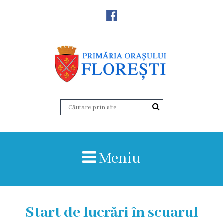
Noutăţi
Primăria
Primar
Viceprimarii
Aparatul
Meniu
primăriei
Structura,
Organigrama
Start de lucrări în scuarul