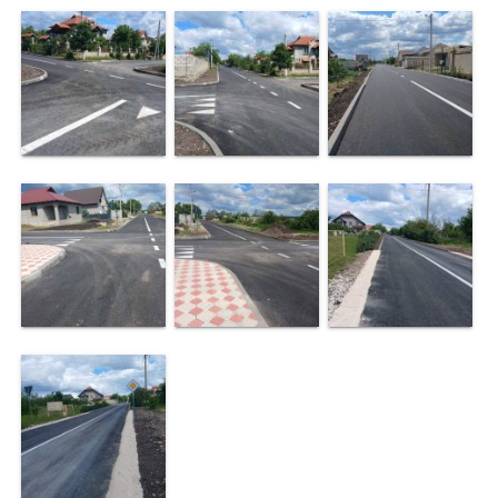
Proiecte
în
derulare
Proiecte
prioritare
spre
finanțare
Proiecte
finalizate
Instituții
subordonate