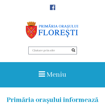
Noutăţi
Primăria
Primar
Viceprimarii
Aparatul
Meniu
primăriei
Structura,
Organigrama
Primăria orașului informează