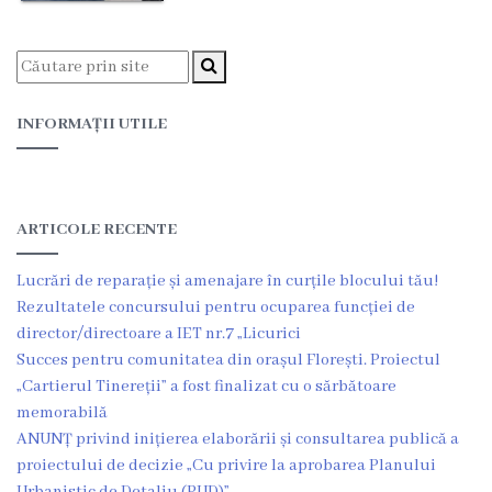
Funcţii
vacante
INFORMAȚII UTILE
Consiliul
Secretar
ARTICOLE RECENTE
Consilieri
Lucrări de reparație și amenajare în curțile blocului tău!
Regulamentul
Rezultatele concursului pentru ocuparea funcției de
director/directoare a IET nr.7 „Licurici
Consiliului
Succes pentru comunitatea din orașul Florești. Proiectul
„Cartierul Tinereții” a fost finalizat cu o sărbătoare
Ședințele
memorabilă
Consiliului
ANUNȚ privind inițierea elaborării și consultarea publică a
proiectului de decizie „Cu privire la aprobarea Planului
online
Urbanistic de Detaliu (PUD)”