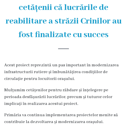
și
cetățenii că lucrările de
efectivul
reabilitare a străzii Crinilor au
limită
ale
fost finalizate cu succes
Primăriei
Dispoziţiile
Acest proiect reprezintă un pas important în modernizarea
primarului
infrastructurii rutiere și îmbunătățirea condițiilor de
circulație pentru locuitorii orașului.
Rapoartele
Mulțumim cetățenilor pentru răbdare și înțelegere pe
primarului
perioada desfășurării lucrărilor, precum și tuturor celor
implicați în realizarea acestui proiect.
Proiecte
Primăria va continua implementarea proiectelor menite să
investiționale
contribuie la dezvoltarea și modernizarea orașului.