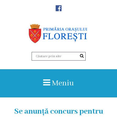
Noutăţi
Primăria
Primar
Viceprimarii
Aparatul
Meniu
primăriei
Structura,
Organigrama
Se anunță concurs pentru