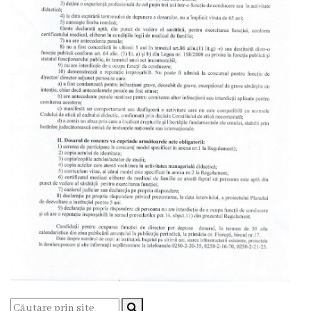
Proiecte
în
derulare
Proiecte
prioritare
spre
finanțare
Proiecte
finalizate
Instituții
subordonate