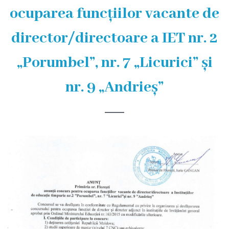
și
ocuparea funcțiilor vacante de
efectivul
director/directoare a IET nr. 2
limită
ale
„Porumbel”, nr. 7 „Licurici” și
Primăriei
nr. 9 „Andrieș”
Dispoziţiile
primarului
Rapoartele
primarului
Proiecte
investiționale