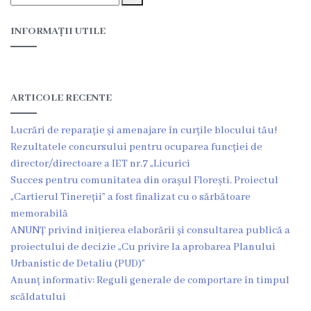
Proiecte
INFORMAȚII UTILE
în
derulare
Proiecte
ARTICOLE RECENTE
prioritare
Lucrări de reparație și amenajare în curțile blocului tău!
spre
Rezultatele concursului pentru ocuparea funcției de
director/directoare a IET nr.7 „Licurici
finanțare
Succes pentru comunitatea din orașul Florești. Proiectul
„Cartierul Tinereții” a fost finalizat cu o sărbătoare
Proiecte
memorabilă
ANUNȚ privind inițierea elaborării și consultarea publică a
finalizate
proiectului de decizie „Cu privire la aprobarea Planului
Urbanistic de Detaliu (PUD)”
Instituții
Anunț informativ: Reguli generale de comportare în timpul
subordonate
scăldatului