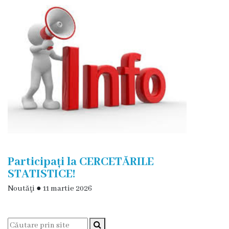
și
efectivul
limită
ale
Primăriei
Dispoziţiile
primarului
Rapoartele
Participați la CERCETĂRILE
primarului
STATISTICE!
Noutăţi
●
11 martie 2026
Proiecte
investiționale