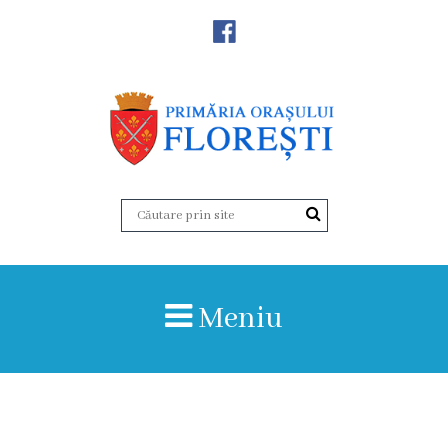
Noutăţi
Primăria
Primar
Viceprimarii
Aparatul
Meniu
primăriei
Structura,
Organigrama