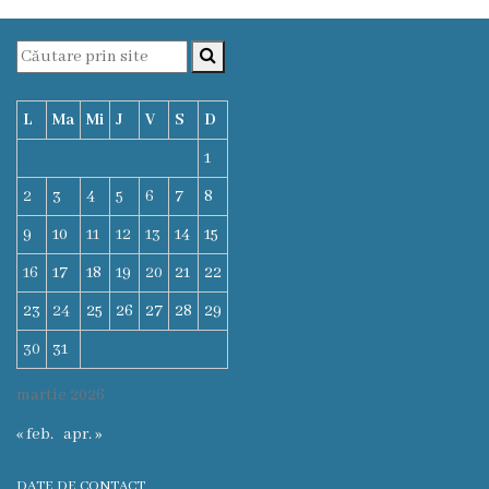
Funcţii
vacante
L
Ma
Mi
J
V
S
D
Consiliul
1
Secretar
2
3
4
5
6
7
8
9
10
11
12
13
14
15
Consilieri
16
17
18
19
20
21
22
Regulamentul
23
24
25
26
27
28
29
Consiliului
30
31
Ședințele
martie 2026
Consiliului
« feb.
apr. »
online
DATE DE CONTACT