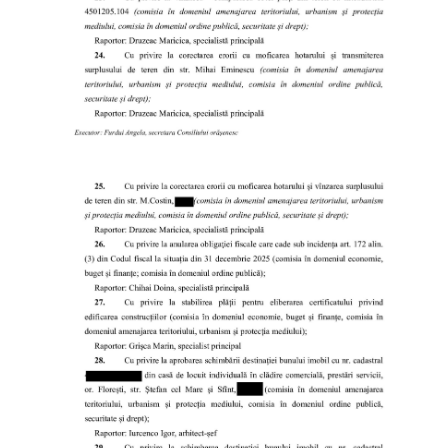
Prezentare
generală
Simbolurile
oraşului
(Stema-
drapelul
or.
Floreşti)
Aşezare
geografică
Istoria