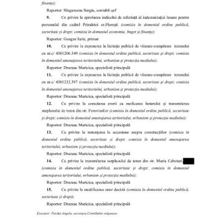
Funcţii
vacante
Consiliul
Secretar
Consilieri
Regulamentul
Consiliului
Ședințele
Consiliului
online