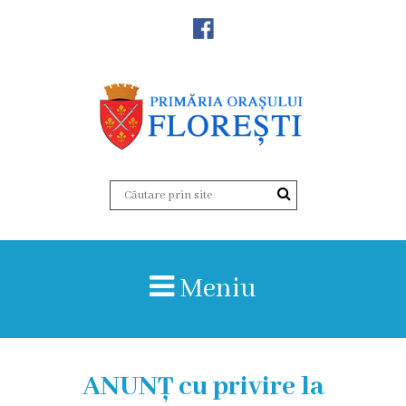
Noutăţi
Primăria
Primar
Viceprimarii
Aparatul
Meniu
primăriei
Structura,
Organigrama
ANUNȚ cu privire la