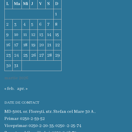
L
Ma
Mi
J
V
S
D
Eliberarea
1
autorizaţiiilor
2
3
4
5
6
7
8
Ajutor
9
10
11
12
13
14
15
material
16
17
18
19
20
21
22
23
24
25
26
27
28
29
Petiții
30
31
online
martie 2026
Transparență
« feb.
apr. »
Licitații
DATE DE CONTACT
și
MD-5001, or. Florești, str. Stefan cel Mare 30 A ,
Primar: 0250-2-59-52
achiziții
Viceprimar: 0250-2-20-35; 0250 -2-25-74