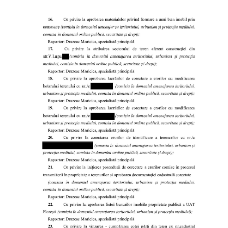
Deciziile
Consiliului
Procese-
verbale
ale
Consiliului
Ședințe
online
Or.
Floreşti