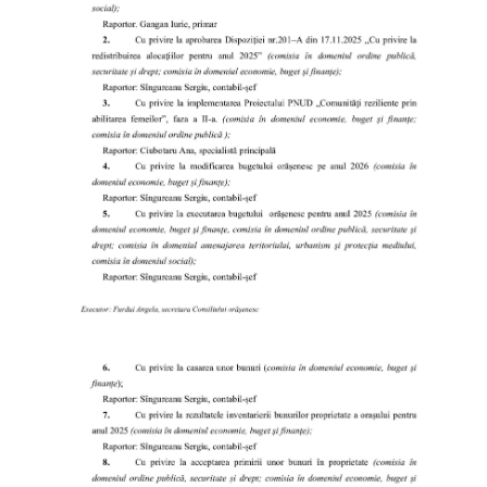
Proiecte
în
derulare
Proiecte
prioritare
spre
finanțare
Proiecte
finalizate
Instituții
subordonate