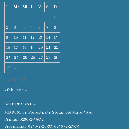
L
Ma
Mi
J
V
S
D
Deciziile
1
Consiliului
2
3
4
5
6
7
8
Procese-
9
10
11
12
13
14
15
verbale
16
17
18
19
20
21
22
ale
23
24
25
26
27
28
29
Consiliului
30
31
martie 2026
Ședințe
« feb.
apr. »
online
DATE DE CONTACT
Or.
MD-5001, or. Florești, str. Stefan cel Mare 30 A ,
Floreşti
Primar: 0250-2-59-52
Viceprimar: 0250-2-20-35; 0250 -2-25-74