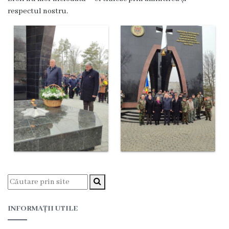
Proiecte
respectul nostru.
în
derulare
Proiecte
prioritare
spre
finanțare
Proiecte
finalizate
Instituții
INFORMAȚII UTILE
subordonate