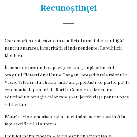
și
Recunoștinței
efectivul
limită
ale
Comemorăm eroii căzuți în conflictul armat din anul 1992
Primăriei
pentru apărarea integrității și independenței Republicii
Moldova.
Dispoziţiile
În semn de profund respect și recunoștință, primarul
primarului
orașului Florești dnul Iurie Gangan , președintele raionului
Vasile Tîltu și alți oficiali, militari și polițiști au participat la
Rapoartele
ceremonia depunerii de flori la Complexul Memorial,
aducând un omagiu celor care și-au jertfit viața pentru pace
primarului
și libertate.
Proiecte
Păstrăm vie memoria lor și ne închinăm cu recunoștință în
fața sacrificiului suprem.
investiționale
Eroii nu mor niciodată – ei trăiesc prin amintirea și