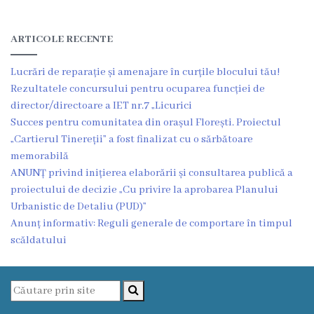
Funcţii
ARTICOLE RECENTE
vacante
Lucrări de reparație și amenajare în curțile blocului tău!
Consiliul
Rezultatele concursului pentru ocuparea funcției de
director/directoare a IET nr.7 „Licurici
Secretar
Succes pentru comunitatea din orașul Florești. Proiectul
„Cartierul Tinereții” a fost finalizat cu o sărbătoare
Consilieri
memorabilă
ANUNȚ privind inițierea elaborării și consultarea publică a
Regulamentul
proiectului de decizie „Cu privire la aprobarea Planului
Urbanistic de Detaliu (PUD)”
Consiliului
Anunț informativ: Reguli generale de comportare în timpul
scăldatului
Ședințele
Consiliului
online