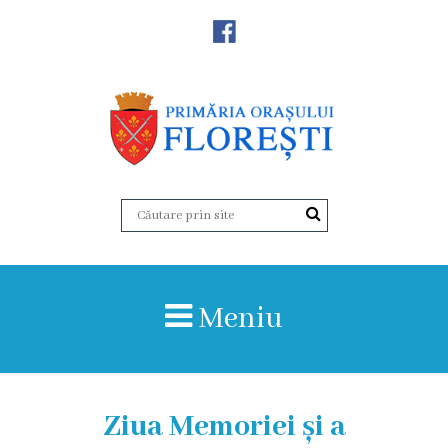
Noutăţi
Primăria
Primar
Viceprimarii
Aparatul
Meniu
primăriei
Structura,
Organigrama
Ziua Memoriei și a