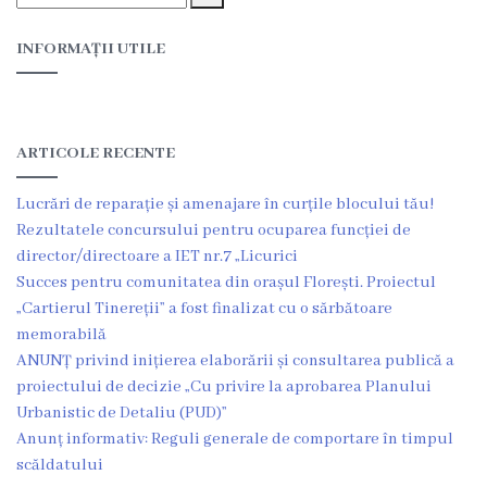
Proiecte
INFORMAȚII UTILE
în
derulare
Proiecte
ARTICOLE RECENTE
prioritare
Lucrări de reparație și amenajare în curțile blocului tău!
spre
Rezultatele concursului pentru ocuparea funcției de
director/directoare a IET nr.7 „Licurici
finanțare
Succes pentru comunitatea din orașul Florești. Proiectul
„Cartierul Tinereții” a fost finalizat cu o sărbătoare
Proiecte
memorabilă
ANUNȚ privind inițierea elaborării și consultarea publică a
finalizate
proiectului de decizie „Cu privire la aprobarea Planului
Urbanistic de Detaliu (PUD)”
Instituții
Anunț informativ: Reguli generale de comportare în timpul
subordonate
scăldatului