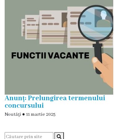
și
efectivul
limită
ale
Primăriei
Dispoziţiile
primarului
Rapoartele
Anunț: Prelungirea termenului
primarului
concursului
Noutăţi
●
11 martie 2025
Proiecte
investiționale