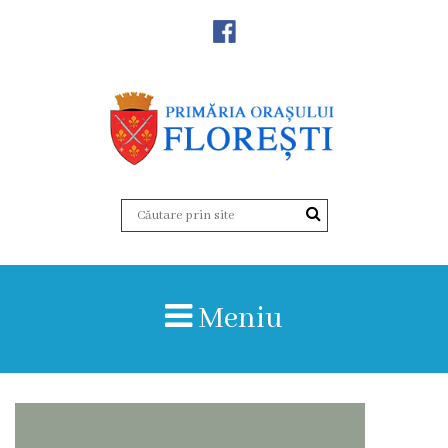
Noutăţi
Primăria
Primar
Viceprimarii
Aparatul
Meniu
primăriei
Structura,
Organigrama