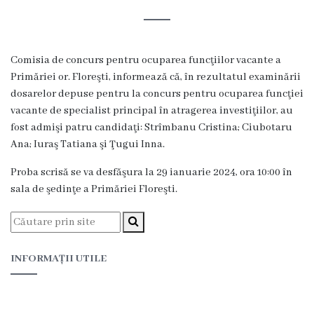
și
efectivul
limită
Comisia de concurs pentru ocuparea funcţiilor vacante a
ale
Primăriei or. Floreşti, informează că, în rezultatul examinării
dosarelor depuse pentru la concurs pentru ocuparea funcţiei
Primăriei
vacante de specialist principal în atragerea investiţiilor, au
fost admişi patru candidaţi: Strîmbanu Cristina; Ciubotaru
Dispoziţiile
Ana; Iuraş Tatiana şi Ţugui Inna.
primarului
Proba scrisă se va desfăşura la 29 ianuarie 2024, ora 10:00 în
sala de şedinţe a Primăriei Floreşti.
Rapoartele
primarului
INFORMAȚII UTILE
Proiecte
investiționale