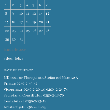
1
2
3
4
5
6
7
Funcţii
8
9
10
11
12
13
14
vacante
15
16
17
18
19
20
21
Consiliul
22
23
24
25
26
27
28
29
30
31
Secretar
ianuarie 2024
Consilieri
« dec.
feb. »
Regulamentul
DATE DE CONTACT
Consiliului
MD-5001, or. Florești, str. Stefan cel Mare 30 A ,
Primar: 0250-2-59-52
Ședințele
Viceprimar: 0250-2-20-35; 0250 -2-25-74
Secretar al Consiliului: 0250-2-16-70
Consiliului
Contabil șef: 0250-2-23-38
online
Arhitect şef: 0250-2-08-04