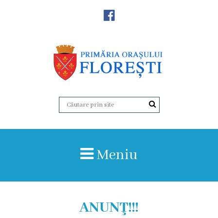
Noutăţi
Primăria
Primar
Viceprimarii
Aparatul
Meniu
primăriei
Structura,
Organigrama
ANUNŢ!!!