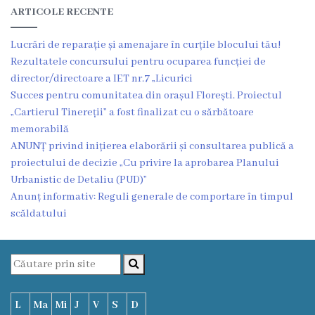
Proiecte
ARTICOLE RECENTE
în
Lucrări de reparație și amenajare în curțile blocului tău!
derulare
Rezultatele concursului pentru ocuparea funcției de
director/directoare a IET nr.7 „Licurici
Succes pentru comunitatea din orașul Florești. Proiectul
Proiecte
„Cartierul Tinereții” a fost finalizat cu o sărbătoare
prioritare
memorabilă
ANUNȚ privind inițierea elaborării și consultarea publică a
spre
proiectului de decizie „Cu privire la aprobarea Planului
finanțare
Urbanistic de Detaliu (PUD)”
Anunț informativ: Reguli generale de comportare în timpul
Proiecte
scăldatului
finalizate
Instituții
subordonate
L
Ma
Mi
J
V
S
D