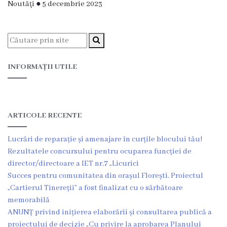
Noutăţi
●
5 decembrie 2023
Transparență
financiară
Bugetul
INFORMAȚII UTILE
Local
Bugetare
ARTICOLE RECENTE
Participativă
Lucrări de reparație și amenajare în curțile blocului tău!
Taxe
Rezultatele concursului pentru ocuparea funcției de
locale
director/directoare a IET nr.7 „Licurici
Succes pentru comunitatea din orașul Florești. Proiectul
Strategii
„Cartierul Tinereții” a fost finalizat cu o sărbătoare
memorabilă
Locale
ANUNȚ privind inițierea elaborării și consultarea publică a
proiectului de decizie „Cu privire la aprobarea Planului