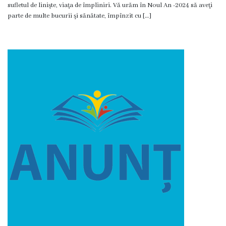
sufletul de linişte, viaţa de împliniri. Vă urăm în Noul An -2024 să aveţi
Proiecte
parte de multe bucurii şi sănătate, împînzit cu […]
în
derulare
Proiecte
prioritare
spre
finanțare
Proiecte
finalizate
Instituții
subordonate