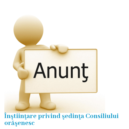
Eliberarea
autorizaţiiilor
Ajutor
material
Petiții
online
Transparență
Licitații
și
Înştiinţare privind şedinţa Consiliului
achiziții
orăşenesc