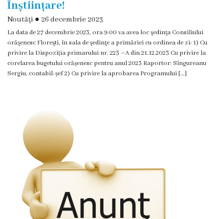
Înștiințare!
Funcţii
Noutăţi
●
26 decembrie 2023
vacante
La data de 27 decembrie 2023, ora 9:00 va avea loc şedinţa Consiliului
orăşenesc Floreşti, în sala de şedinţe a primăriei cu ordinea de zi: 1) Cu
privire la Dispoziția primarului nr. 223 –A din 21.12.2023 Cu privire la
Consiliul
corelarea bugetului orășenesc pentru anul 2023 Raportor: Sîngureanu
Sergiu, contabil-șef 2) Cu privire la aprobarea Programului […]
Secretar
Consilieri
Regulamentul
Consiliului
Ședințele
Consiliului
online