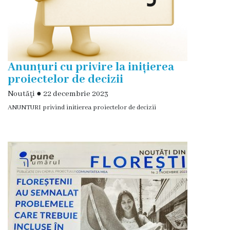
Deciziile
Consiliului
Procese-
Anunțuri cu privire la inițierea
proiectelor de decizii
verbale
Noutăţi
●
22 decembrie 2023
ale
ANUNTURI privind initierea proiectelor de decizii
Consiliului
Ședințe
online
Or.
Floreşti