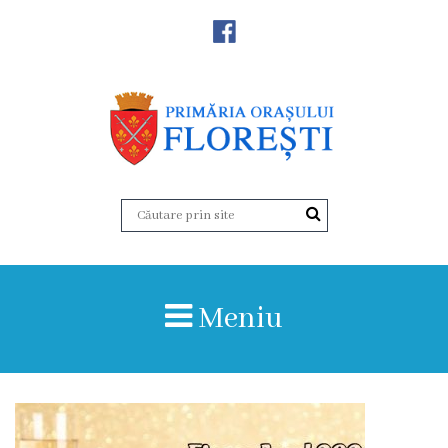
Noutăţi
Primăria
Primar
Viceprimarii
Aparatul
Meniu
primăriei
Structura,
Organigrama