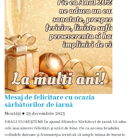
și
efectivul
limită
ale
Primăriei
Dispoziţiile
primarului
Rapoartele
Mesaj de felicitare cu ocazia
primarului
sărbătorilor de iarnă
Noutăţi
●
29 decembrie 2023
Proiecte
DRAGI FLOREŞTENI! În ajunul Sfintelor Sărbători de iarnă Vă aduc
investiționale
cele mai sincere felicitări şi urări de bine. Fie ca aroma bradului,
colindele duioase şi frumuseţea iernii să vă umple inima de bucurie,