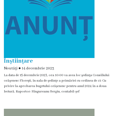
Floreşti
Imnul
Oraşului
Potenţialul
turistic
Înștiințare
Profilul
Noutăţi
●
14 decembrie 2023
demografic
La data de 15 decembrie 2023, ora 10:00 va avea loc şedinţa Consiliului
orăşenesc Floreşti, în sala de şedinţe a primăriei cu ordinea de zi: Cu
Cetăţeni
privire la aprobarea bugetului orășenesc pentru anul 2024 în a doua
lectură. Raportor: Sîngureanu Sergiu, contabil-șef
de
onoare