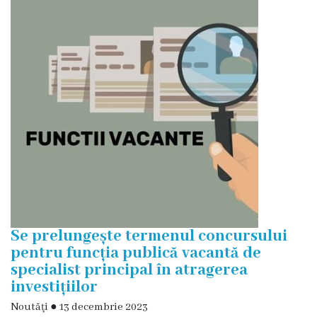
Oraşe
infrăţite
Galerie
foto
Servicii
Eliberarea
certificatelor
Notificarea
Se prelungește termenul concursului
activităţiilor
pentru funcția publică vacantă de
specialist principal în atragerea
de
investițiilor
comerţ
Noutăţi
●
13 decembrie 2023