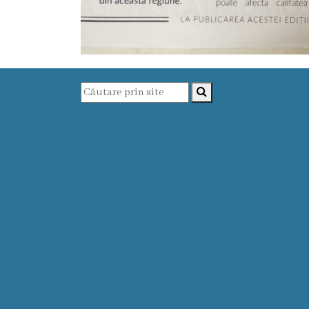
Funcţii
vacante
Consiliul
Secretar
Consilieri
Regulamentul
Consiliului
Ședințele
Consiliului
online