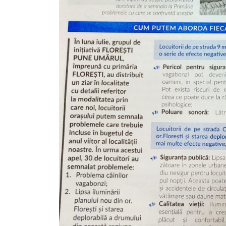
Proiecte
în
derulare
Proiecte
prioritare
spre
finanțare
Proiecte
finalizate
Instituții
subordonate