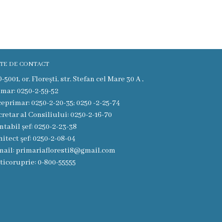
TE DE CONTACT
5001, or. Florești, str. Stefan cel Mare 30 A ,
imar: 0250-2-59-52
ceprimar: 0250-2-20-35; 0250 -2-25-74
cretar al Consiliului: 0250-2-16-70
ntabil șef: 0250-2-23-38
hitect şef: 0250-2-08-04
mail: primariafloresti8@gmail.com
ticoruprie: 0-800-55555