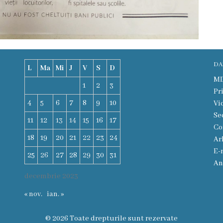
DA
L
Ma
Mi
J
V
S
D
MD-
1
2
3
Pr
4
5
6
7
8
9
10
Vi
Se
11
12
13
14
15
16
17
Co
18
19
20
21
22
23
24
Ar
E-
25
26
27
28
29
30
31
An
decembrie 2023
« nov.
ian. »
© 2026 Toate drepturile sunt rezervate