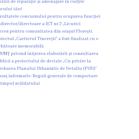
crări de reparație și amenajare în curțile
ocului tău!
zultatele concursului pentru ocuparea funcției
 director/directoare a IET nr.7 „Licurici
cces pentru comunitatea din orașul Florești.
oiectul „Cartierul Tinereții” a fost finalizat cu o
rbătoare memorabilă
UNȚ privind inițierea elaborării și consultarea
blică a proiectului de decizie „Cu privire la
robarea Planului Urbanistic de Detaliu (PUD)”
unț informativ: Reguli generale de comportare
 timpul scăldatului