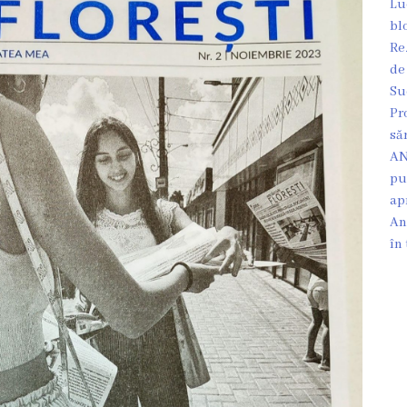
Lu
bl
Re
de
Su
Pr
să
AN
pu
ap
An
în