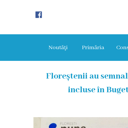
Noutăţi
Primăria
Noutăţi
Primăria
Cons
Primar
Viceprimarii
Floreștenii au semnal
Aparatul
incluse în Buge
primăriei
Structura,
Organigrama