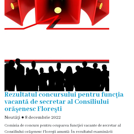
și
efectivul
limită
ale
Primăriei
Dispoziţiile
primarului
Rapoartele
Rezultatul concursului pentru funcția
primarului
vacantă de secretar al Consiliului
orăşenesc Floreşti
Proiecte
Noutăţi
●
8 decembrie 2022
investiționale
Comisia de concurs pentru ocuparea funcţiei vacante de secretar al
Consiliului orăşenesc Floreşti anuntă: În rezultatul examinării