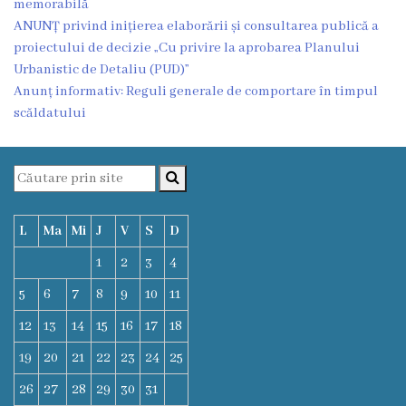
memorabilă
Funcţii
ANUNȚ privind inițierea elaborării și consultarea publică a
proiectului de decizie „Cu privire la aprobarea Planului
vacante
Urbanistic de Detaliu (PUD)”
Anunț informativ: Reguli generale de comportare în timpul
Consiliul
scăldatului
Secretar
Consilieri
L
Ma
Mi
J
V
S
D
Regulamentul
1
2
3
4
Consiliului
5
6
7
8
9
10
11
Ședințele
12
13
14
15
16
17
18
Consiliului
19
20
21
22
23
24
25
online
26
27
28
29
30
31