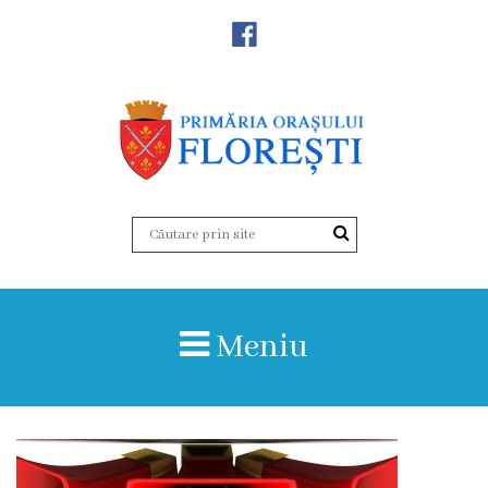
Noutăţi
Primăria
Primar
Viceprimarii
Aparatul
Meniu
primăriei
Structura,
Organigrama