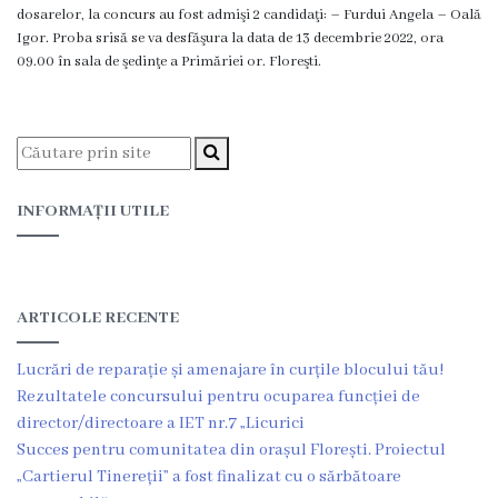
Proiecte
dosarelor, la concurs au fost admişi 2 candidaţi: – Furdui Angela – Oală
Igor. Proba srisă se va desfăşura la data de 13 decembrie 2022, ora
în
09.00 în sala de şedinţe a Primăriei or. Floreşti.
derulare
Proiecte
prioritare
INFORMAȚII UTILE
spre
finanțare
ARTICOLE RECENTE
Proiecte
Lucrări de reparație și amenajare în curțile blocului tău!
finalizate
Rezultatele concursului pentru ocuparea funcției de
director/directoare a IET nr.7 „Licurici
Instituții
Succes pentru comunitatea din orașul Florești. Proiectul
subordonate
„Cartierul Tinereții” a fost finalizat cu o sărbătoare