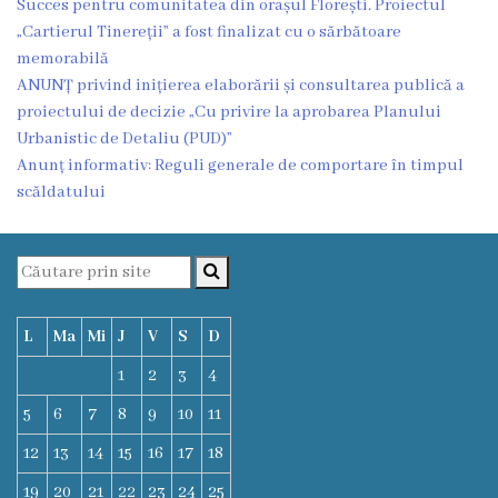
Succes pentru comunitatea din orașul Florești. Proiectul
Funcţii
„Cartierul Tinereții” a fost finalizat cu o sărbătoare
memorabilă
vacante
ANUNȚ privind inițierea elaborării și consultarea publică a
proiectului de decizie „Cu privire la aprobarea Planului
Consiliul
Urbanistic de Detaliu (PUD)”
Anunț informativ: Reguli generale de comportare în timpul
Secretar
scăldatului
Consilieri
Regulamentul
L
Ma
Mi
J
V
S
D
Consiliului
1
2
3
4
Ședințele
5
6
7
8
9
10
11
Consiliului
12
13
14
15
16
17
18
online
19
20
21
22
23
24
25