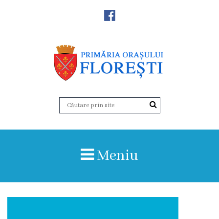
Noutăţi
Primăria
Primar
Viceprimarii
Aparatul
Meniu
primăriei
Structura,
Organigrama