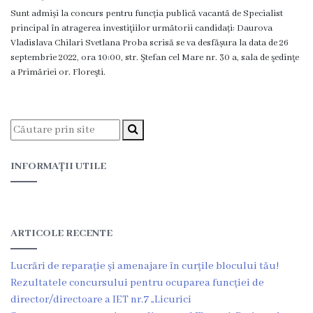
Proiecte
Sunt admiși la concurs pentru funcția publică vacantă de Specialist
principal în atragerea investiţiilor următorii candidați: Daurova
în
Vladislava Chilari Svetlana Proba scrisă se va desfășura la data de 26
septembrie 2022, ora 10:00, str. Ştefan cel Mare nr. 30 a, sala de şedinţe
derulare
a Primăriei or. Floreşti.
Proiecte
prioritare
spre
INFORMAȚII UTILE
finanțare
Proiecte
finalizate
ARTICOLE RECENTE
Lucrări de reparație și amenajare în curțile blocului tău!
Instituții
Rezultatele concursului pentru ocuparea funcției de
subordonate
director/directoare a IET nr.7 „Licurici