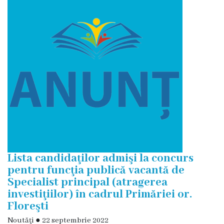
și
efectivul
limită
ale
Primăriei
Dispoziţiile
primarului
Rapoartele
Lista candidaţilor admişi la concurs
primarului
pentru funcţia publică vacantă de
Specialist principal (atragerea
Proiecte
investiţiilor) în cadrul Primăriei or.
Floreşti
investiționale
Noutăţi
●
22 septembrie 2022