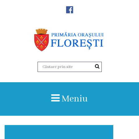
Noutăţi
Primăria
Primar
Viceprimarii
Aparatul
Meniu
primăriei
Structura,
Organigrama