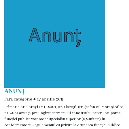
și
efectivul
limită
ale
Primăriei
Dispoziţiile
primarului
Rapoartele
ANUNŢ
primarului
Fără categorie
●
17 aprilie 2019
Primăria or.Floreşti (MD-5001, or. Floreşti, str. Ştefan cel Mare şi Sfînt,
Proiecte
nr. 30A) anunţă prelungirea termenului concursului pentru ocuparea
investiționale
funcţiei publice vacante de specialist superior (0,5unitate) în
conformitate cu Regulamentul cu privire la ocuparea funcţiei publice