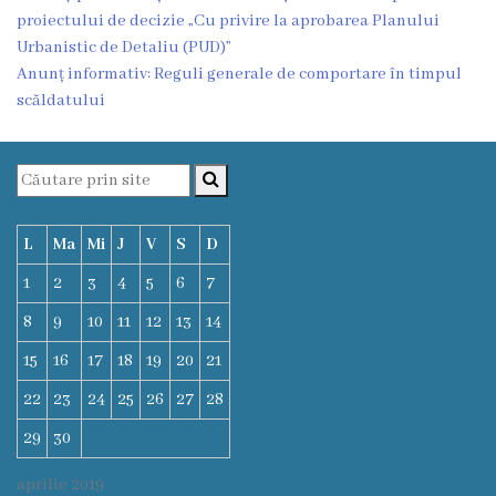
Oraşe
proiectului de decizie „Cu privire la aprobarea Planului
infrăţite
Urbanistic de Detaliu (PUD)”
Anunț informativ: Reguli generale de comportare în timpul
Galerie
scăldatului
foto
Servicii
L
Ma
Mi
J
V
S
D
Eliberarea
1
2
3
4
5
6
7
certificatelor
8
9
10
11
12
13
14
Notificarea
15
16
17
18
19
20
21
activităţiilor
22
23
24
25
26
27
28
de
29
30
comerţ
aprilie 2019