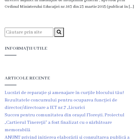
director adjunct în instituţiile de învăţămînt general”, aprobat prin
Floreşti
Ordinul Ministerului Educaţiei nr.163 din 23 martie 2015 (publicat în […]
Imnul
Oraşului
Potenţialul
INFORMAȚII UTILE
turistic
Profilul
ARTICOLE RECENTE
demografic
Lucrări de reparație și amenajare în curțile blocului tău!
Cetăţeni
Rezultatele concursului pentru ocuparea funcției de
director/directoare a IET nr.7 „Licurici
de
Succes pentru comunitatea din orașul Florești. Proiectul
onoare
„Cartierul Tinereții” a fost finalizat cu o sărbătoare
memorabilă
ANUNȚ privind inițierea elaborării și consultarea publică a