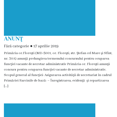
Deciziile
Consiliului
Procese-
ANUNŢ
verbale
Fără categorie
●
17 aprilie 2019
ale
Primăria or.Floreşti (MD-5001, or. Floreşti, str. Ştefan cel Mare şi Sfînt,
nr. 30A) anunţă prelungirea termenului concursului pentru ocuparea
Consiliului
funcţiei vacante de secretar administrativ Primăria or. Floreşti anunţă
concurs pentru ocuparea funcţiei vacante de secretar administrativ.
Ședințe
Scopul general al funcţiei: Asigurarea activităţii de secretariat în cadrul
Primăriei Sarcinile de bază: – Înregistrarea, evidenţă şi repartizarea
online
[…]
Or.
Floreşti