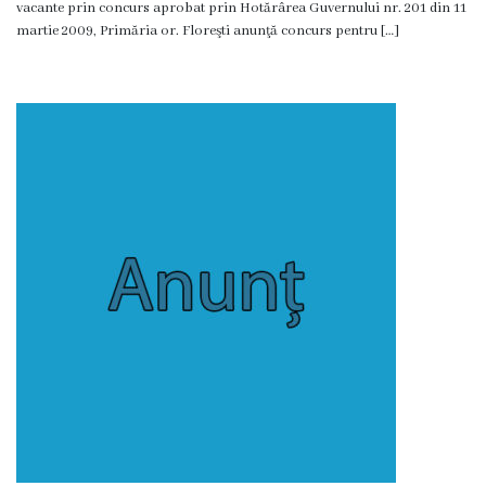
vacante prin concurs aprobat prin Hotărârea Guvernului nr. 201 din 11
Proiecte
martie 2009, Primăria or. Floreşti anunţă concurs pentru […]
în
derulare
Proiecte
prioritare
spre
finanțare
Proiecte
finalizate
Instituții
subordonate