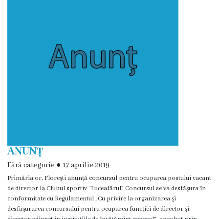
Prezentare
generală
Simbolurile
oraşului
(Stema-
drapelul
or.
Floreşti)
ANUNȚ
Aşezare
Fără categorie
●
17 aprilie 2019
Primăria or. Floreşti anunţă concursul pentru ocuparea postului vacant
geografică
de director la Clubul sportiv “Luceafărul” Concursul se va desfăşura în
conformitate cu Regulamentul „Cu privire la organizarea şi
Istoria
desfăşurarea concursului pentru ocuparea funcţiei de director şi