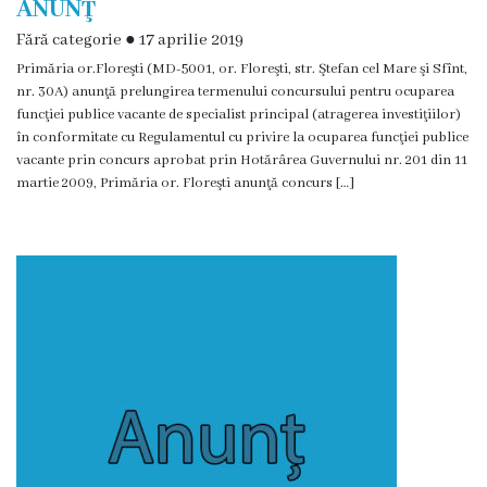
ANUNŢ
Funcţii
Fără categorie
●
17 aprilie 2019
vacante
Primăria or.Floreşti (MD-5001, or. Floreşti, str. Ştefan cel Mare şi Sfînt,
nr. 30A) anunţă prelungirea termenului concursului pentru ocuparea
funcţiei publice vacante de specialist principal (atragerea investiţiilor)
Consiliul
în conformitate cu Regulamentul cu privire la ocuparea funcţiei publice
vacante prin concurs aprobat prin Hotărârea Guvernului nr. 201 din 11
Secretar
martie 2009, Primăria or. Floreşti anunţă concurs […]
Consilieri
Regulamentul
Consiliului
Ședințele
Consiliului
online