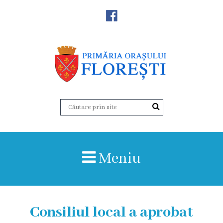
Noutăţi
Primăria
Primar
Viceprimarii
Aparatul
Meniu
primăriei
Structura,
Organigrama
Consiliul local a aprobat