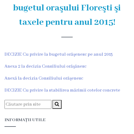
și
bugetul oraşului Floreşti şi
efectivul
taxele pentru anul 2015!
limită
ale
Primăriei
DECIZIE Cu privire la bugetul orăşenesc pe anul 2015
Dispoziţiile
Anexa 2 la decizia Consiliului orăşănesc
primarului
Anexă la decizia Consiliului orăşenesc
Rapoartele
DECIZIE Cu privire la stabilirea mărimii cotelor concrete
primarului
Proiecte
INFORMAȚII UTILE
investiționale