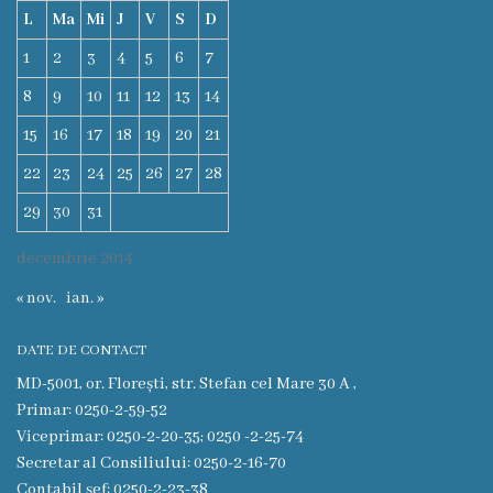
L
Ma
Mi
J
V
S
D
Funcţii
1
2
3
4
5
6
7
vacante
8
9
10
11
12
13
14
Consiliul
15
16
17
18
19
20
21
22
23
24
25
26
27
28
Secretar
29
30
31
Consilieri
decembrie 2014
Regulamentul
« nov.
ian. »
Consiliului
DATE DE CONTACT
MD-5001, or. Florești, str. Stefan cel Mare 30 A ,
Ședințele
Primar: 0250-2-59-52
Consiliului
Viceprimar: 0250-2-20-35; 0250 -2-25-74
Secretar al Consiliului: 0250-2-16-70
online
Contabil șef: 0250-2-23-38