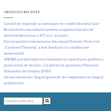
Proiecte
ARTICOLE RECENTE
în
derulare
Lucrări de reparație și amenajare în curțile blocului tău!
Rezultatele concursului pentru ocuparea funcției de
Proiecte
director/directoare a IET nr.7 „Licurici
Succes pentru comunitatea din orașul Florești. Proiectul
prioritare
„Cartierul Tinereții” a fost finalizat cu o sărbătoare
spre
memorabilă
ANUNȚ privind inițierea elaborării și consultarea publică a
finanțare
proiectului de decizie „Cu privire la aprobarea Planului
Urbanistic de Detaliu (PUD)”
Proiecte
Anunț informativ: Reguli generale de comportare în timpul
finalizate
scăldatului
Instituții
subordonate