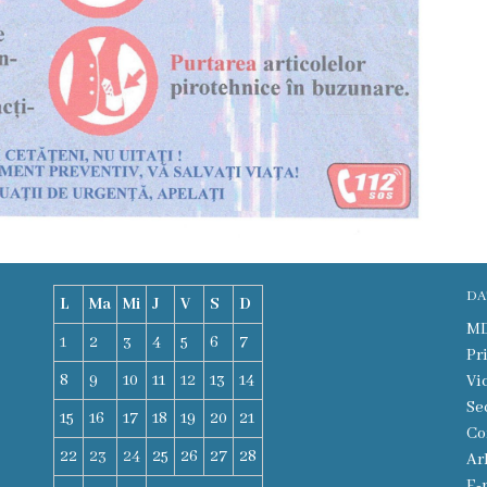
DA
L
Ma
Mi
J
V
S
D
MD-
1
2
3
4
5
6
7
Pr
8
9
10
11
12
13
14
Vi
Se
15
16
17
18
19
20
21
Co
22
23
24
25
26
27
28
Ar
E-