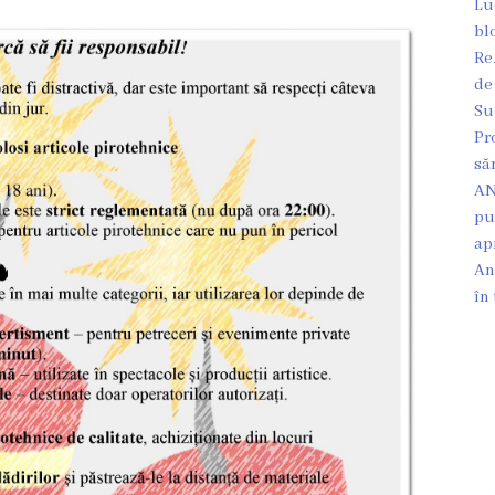
Lu
bl
Re
de
Su
Pr
să
AN
pu
ap
An
în