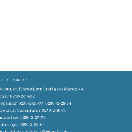
TE DE CONTACT
5001, or. Florești, str. Stefan cel Mare 30 A ,
imar: 0250-2-59-52
ceprimar: 0250-2-20-35; 0250 -2-25-74
cretar al Consiliului: 0250-2-16-70
ntabil șef: 0250-2-23-38
hitect şef: 0250-2-08-04
mail: primariafloresti8@gmail.com