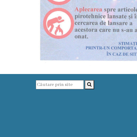
Prezentare
generală
Simbolurile
oraşului
(Stema-
drapelul
or.
Floreşti)
Aşezare
geografică
Istoria