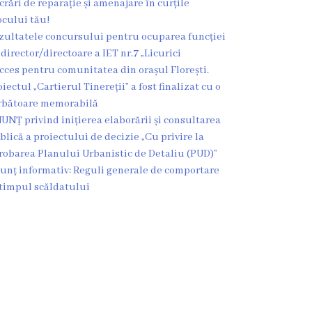
crări de reparație și amenajare în curțile
ocului tău!
zultatele concursului pentru ocuparea funcției
 director/directoare a IET nr.7 „Licurici
cces pentru comunitatea din orașul Florești.
oiectul „Cartierul Tinereții” a fost finalizat cu o
rbătoare memorabilă
UNȚ privind inițierea elaborării și consultarea
blică a proiectului de decizie „Cu privire la
robarea Planului Urbanistic de Detaliu (PUD)”
unț informativ: Reguli generale de comportare
 timpul scăldatului