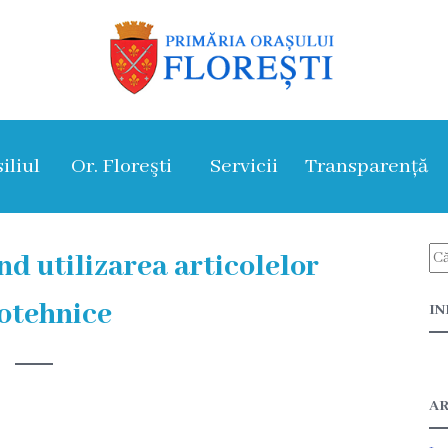
iliul
Or. Floreşti
Servicii
Transparență
d utilizarea articolelor
otehnice
IN
AR