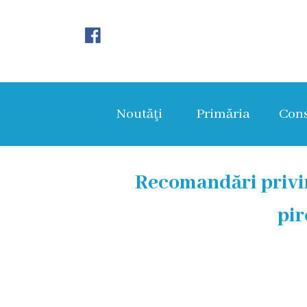
Noutăţi
Primăria
Noutăţi
Primăria
Cons
Primar
Viceprimarii
Recomandări privin
Aparatul
pir
primăriei
Structura,
Organigrama