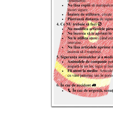
Proiecte
în
derulare
Proiecte
prioritare
spre
finanțare
Proiecte
finalizate
Instituții
subordonate