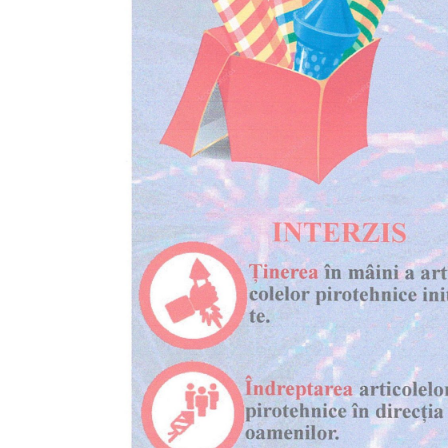
Deciziile
Consiliului
Procese-
verbale
ale
Consiliului
Ședințe
online
Or.
Floreşti