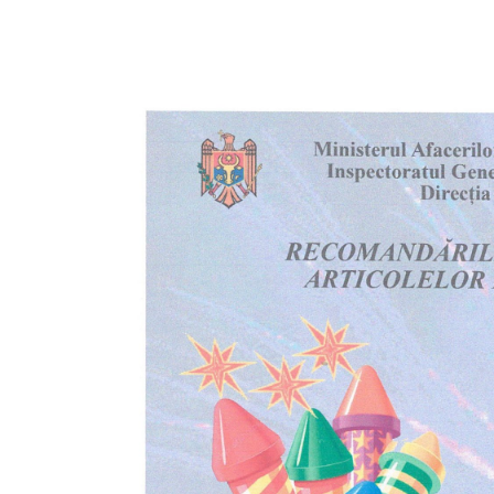
Funcţii
vacante
Consiliul
Secretar
Consilieri
Regulamentul
Consiliului
Ședințele
Consiliului
online