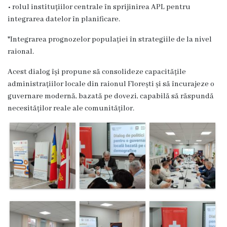
• rolul instituțiilor centrale în sprijinirea APL pentru
Deciziile
integrarea datelor în planificare.
Consiliului
*Integrarea prognozelor populației în strategiile de la nivel
raional.
Procese-
Acest dialog își propune să consolideze capacitățile
verbale
administrațiilor locale din raionul Florești și să încurajeze o
guvernare modernă, bazată pe dovezi, capabilă să răspundă
ale
necesităților reale ale comunităților.
Consiliului
Ședințe
online
Or.
Floreşti