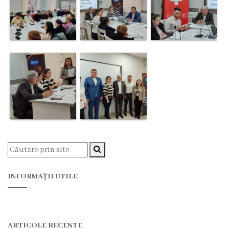
Prezentare
generală
Simbolurile
oraşului
(Stema-
drapelul
or.
Floreşti)
Aşezare
INFORMAȚII UTILE
geografică
Istoria
ARTICOLE RECENTE