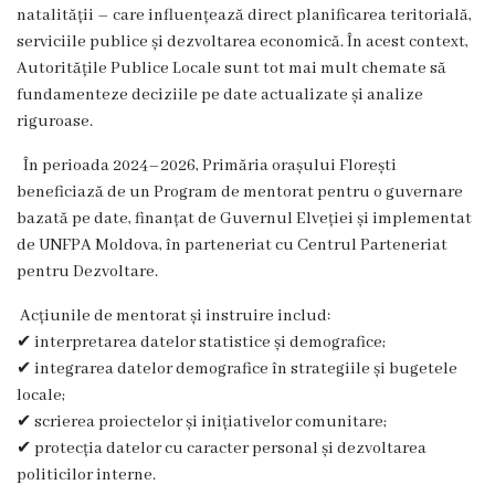
Proiecte
natalității – care influențează direct planificarea teritorială,
serviciile publice și dezvoltarea economică. În acest context,
în
Autoritățile Publice Locale sunt tot mai mult chemate să
derulare
fundamenteze deciziile pe date actualizate și analize
riguroase.
Proiecte
În perioada 2024–2026, Primăria orașului Florești
prioritare
beneficiază de un Program de mentorat pentru o guvernare
bazată pe date, finanțat de Guvernul Elveției și implementat
spre
de UNFPA Moldova, în parteneriat cu Centrul Parteneriat
finanțare
pentru Dezvoltare.
Acțiunile de mentorat și instruire includ:
Proiecte
✔
interpretarea datelor statistice și demografice;
finalizate
✔
integrarea datelor demografice în strategiile și bugetele
locale;
✔
scrierea proiectelor și inițiativelor comunitare;
Instituții
✔
protecția datelor cu caracter personal și dezvoltarea
subordonate
politicilor interne.