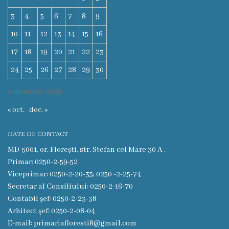
Oraşe
3
4
5
6
7
8
9
infrăţite
10
11
12
13
14
15
16
Galerie
17
18
19
20
21
22
23
foto
24
25
26
27
28
29
30
Servicii
noiembrie 2025
« oct.
dec. »
Eliberarea
certificatelor
DATE DE CONTACT
MD-5001, or. Florești, str. Stefan cel Mare 30 A ,
Notificarea
Primar: 0250-2-59-52
Viceprimar: 0250-2-20-35; 0250 -2-25-74
activităţiilor
Secretar al Consiliului: 0250-2-16-70
de
Contabil șef: 0250-2-23-38
Arhitect şef: 0250-2-08-04
comerţ
E-mail: primariafloresti8@gmail.com