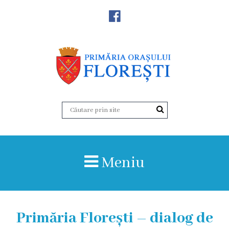
Noutăţi
Primăria
Primar
Viceprimarii
Aparatul
Meniu
primăriei
Structura,
Organigrama
Primăria Florești – dialog de