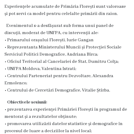
Experiențele acumulate de Primăria Florești sunt valoroase
Funcţii
și pot servi ca model pentru celelalte primării din raion.
vacante
Evenimentul s-a desfășurat sub forma unui panel de
discuții, moderat de UNFPA, cu intervenții ale:
Consiliul
• Primarului orașului Florești, Iurie Gangan
• Reprezentanta Ministerului Muncii și Protecției Sociale
Secretar
Serviciul Politici Demografice, Andriana Bîrca;
• Oficiul Teritorial al Cancelariei de Stat, Dumitru Colța;
Consilieri
• UNFPA Moldova, Valentina Istrati;
• Centrului Parteneriat pentru Dezvoltare, Alexandra
Regulamentul
Ermolenco;
• Centrului de Cercetări Demografice, Vitalie Ștîrba.
Consiliului
Obiectivele sesiunii:
Ședințele
• prezentarea experienței Primăriei Florești în programul de
mentorat și a rezultatelor obținute;
Consiliului
• promovarea utilizării datelor statistice și demografice în
online
procesul de luare a deciziilor la nivel local;