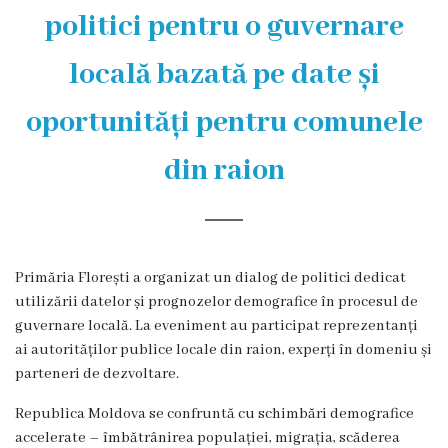
și
politici pentru o guvernare
efectivul
locală bazată pe date și
limită
ale
oportunități pentru comunele
Primăriei
din raion
Dispoziţiile
primarului
Primăria Florești a organizat un dialog de politici dedicat
Rapoartele
utilizării datelor și prognozelor demografice în procesul de
primarului
guvernare locală. La eveniment au participat reprezentanți
ai autorităților publice locale din raion, experți în domeniu și
Proiecte
parteneri de dezvoltare.
investiționale
Republica Moldova se confruntă cu schimbări demografice
accelerate – îmbătrânirea populației, migrația, scăderea