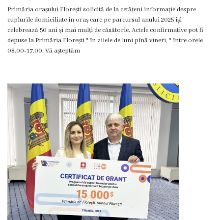
Proiecte
Primăria orașului Florești solicită de la cetățeni informație despre
cuplurile domiciliate în oraș care pe parcursul anului 2025 își
în
celebrează 50 ani și mai mulți de căsătorie. Actele confirmative pot fi
depuse la Primăria Florești * în zilele de luni pînă vineri, * între orele
derulare
08.00-17.00. Vă așteptăm
Proiecte
prioritare
spre
finanțare
Proiecte
finalizate
Instituții
subordonate