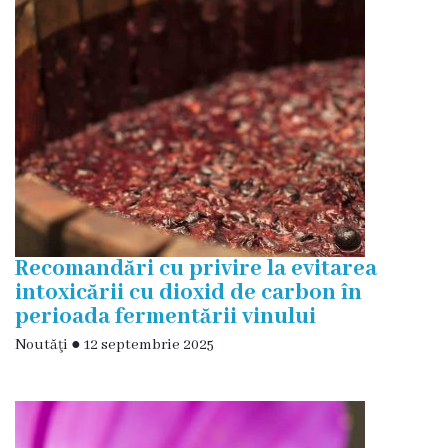
Deciziile
Consiliului
Procese-
verbale
ale
Consiliului
Recomandări cu privire la evitarea
Ședințe
intoxicării cu dioxid de carbon în
perioada fermentării vinului
online
Noutăţi
●
12 septembrie 2025
Or.
Floreşti