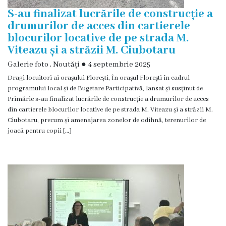
Oraşe
S-au finalizat lucrările de construcție a
infrăţite
drumurilor de acces din cartierele
blocurilor locative de pe strada M.
Galerie
Viteazu și a străzii M. Ciubotaru
foto
Galerie foto
,
Noutăţi
●
4 septembrie 2025
Dragi locuitori ai orașului Florești, În orașul Florești în cadrul
Servicii
programului local și de Bugetare Participativă, lansat și susținut de
Primărie s-au finalizat lucrările de construcție a drumurilor de acces
din cartierele blocurilor locative de pe strada M. Viteazu și a străzii M.
Eliberarea
Ciubotaru, precum și amenajarea zonelor de odihnă, terenurilor de
joacă pentru copii […]
certificatelor
Notificarea
activităţiilor
de
comerţ