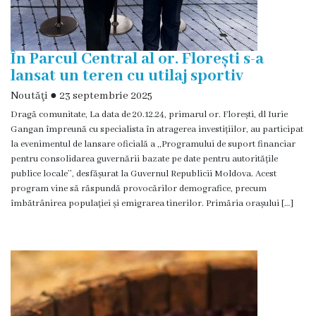
Funcţii
vacante
În Parcul Central al or. Florești s-a
lansat un teren cu utilaj sportiv
Consiliul
Noutăţi
●
23 septembrie 2025
Dragă comunitate, La data de 20.12.24, primarul or. Florești, dl Iurie
Secretar
Gangan împreună cu specialista în atragerea investițiilor, au participat
la evenimentul de lansare oficială a ,,Programului de suport financiar
Consilieri
pentru consolidarea guvernării bazate pe date pentru autoritățile
publice locale’’, desfășurat la Guvernul Republicii Moldova. Acest
program vine să răspundă provocărilor demografice, precum
Regulamentul
îmbătrânirea populației și emigrarea tinerilor. Primăria orașului […]
Consiliului
Ședințele
Consiliului
online