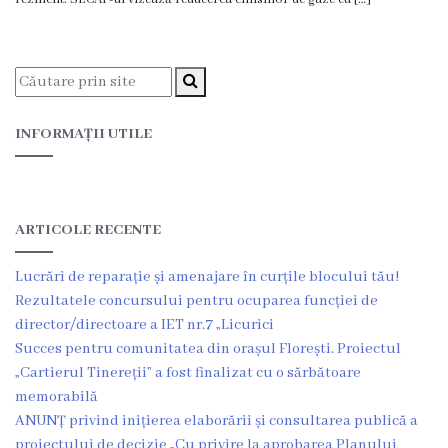
Transparență
financiară
Bugetul
INFORMAȚII UTILE
Local
Bugetare
Participativă
ARTICOLE RECENTE
Lucrări de reparație și amenajare în curțile blocului tău!
Taxe
Rezultatele concursului pentru ocuparea funcției de
locale
director/directoare a IET nr.7 „Licurici
Succes pentru comunitatea din orașul Florești. Proiectul
Strategii
„Cartierul Tinereții” a fost finalizat cu o sărbătoare
memorabilă
Locale
ANUNȚ privind inițierea elaborării și consultarea publică a
proiectului de decizie „Cu privire la aprobarea Planului