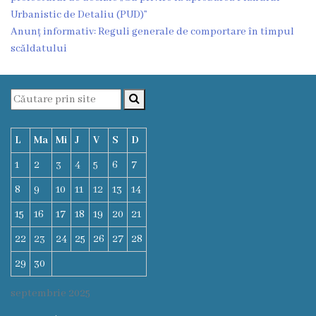
Transparență
Urbanistic de Detaliu (PUD)”
Anunț informativ: Reguli generale de comportare în timpul
decizională
scăldatului
Iniţieri
de
proiecte
L
Ma
Mi
J
V
S
D
Proiecte
1
2
3
4
5
6
7
de
8
9
10
11
12
13
14
decizii
15
16
17
18
19
20
21
22
23
24
25
26
27
28
Procese
29
30
verbale
septembrie 2025
Educație