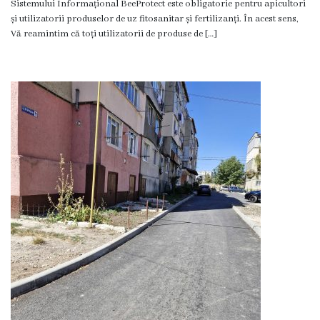
Floreşti
Sistemului Informațional BeeProtect este obligatorie pentru apicultori
și utilizatorii produselor de uz fitosanitar și fertilizanți. În acest sens,
Vă reamintim că toți utilizatorii de produse de […]
Imnul
Oraşului
Potenţialul
turistic
Profilul
demografic
Cetăţeni
de
onoare