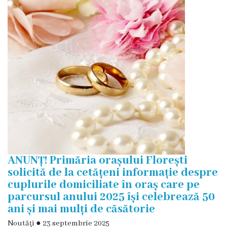
și
efectivul
limită
ale
Primăriei
Dispoziţiile
primarului
Rapoartele
ANUNȚ! Primăria orașului Florești
primarului
solicită de la cetățeni informație despre
cuplurile domiciliate în oraș care pe
Proiecte
parcursul anului 2025 își celebrează 50
ani și mai mulți de căsătorie
investiționale
Noutăţi
●
23 septembrie 2025