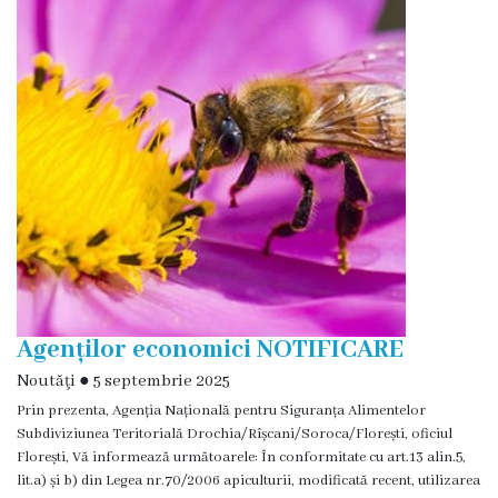
Prezentare
generală
Simbolurile
oraşului
(Stema-
drapelul
or.
Floreşti)
Agenților economici NOTIFICARE
Aşezare
Noutăţi
●
5 septembrie 2025
geografică
Prin prezenta, Agenția Națională pentru Siguranța Alimentelor
Subdiviziunea Teritorială Drochia/Rîșcani/Soroca/Florești, oficiul
Florești, Vă informează următoarele: În conformitate cu art.13 alin.5,
Istoria
lit.a) și b) din Legea nr.70/2006 apiculturii, modificată recent, utilizarea