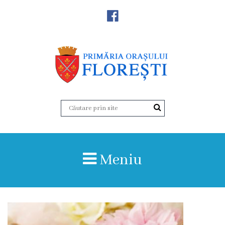
Noutăţi
Primăria
Primar
Viceprimarii
Aparatul
Meniu
primăriei
Structura,
Organigrama