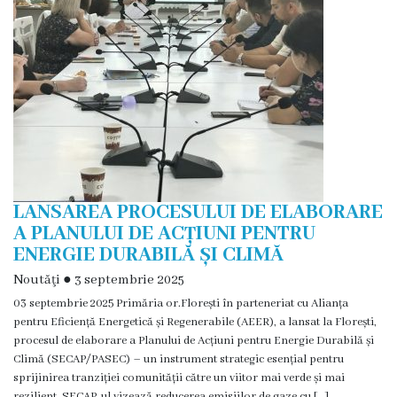
Eliberarea
autorizaţiiilor
Ajutor
material
Petiții
LANSAREA PROCESULUI DE ELABORARE
online
A PLANULUI DE ACȚIUNI PENTRU
ENERGIE DURABILĂ ȘI CLIMĂ
Transparență
Noutăţi
●
3 septembrie 2025
Licitații
03 septembrie 2025 Primăria or.Florești în parteneriat cu Alianța
pentru Eficiență Energetică și Regenerabile (AEER), a lansat la Florești,
și
procesul de elaborare a Planului de Acțiuni pentru Energie Durabilă și
Climă (SECAP/PASEC) – un instrument strategic esențial pentru
achiziții
sprijinirea tranziției comunității către un viitor mai verde și mai
rezilient. SECAP-ul vizează reducerea emisiilor de gaze cu […]