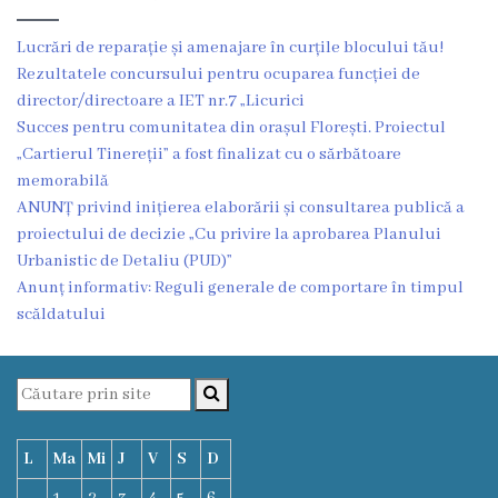
Oraşe
infrăţite
Lucrări de reparație și amenajare în curțile blocului tău!
Rezultatele concursului pentru ocuparea funcției de
Galerie
director/directoare a IET nr.7 „Licurici
Succes pentru comunitatea din orașul Florești. Proiectul
foto
„Cartierul Tinereții” a fost finalizat cu o sărbătoare
memorabilă
Servicii
ANUNȚ privind inițierea elaborării și consultarea publică a
proiectului de decizie „Cu privire la aprobarea Planului
Eliberarea
Urbanistic de Detaliu (PUD)”
Anunț informativ: Reguli generale de comportare în timpul
certificatelor
scăldatului
Notificarea
activităţiilor
de
L
Ma
Mi
J
V
S
D
comerţ