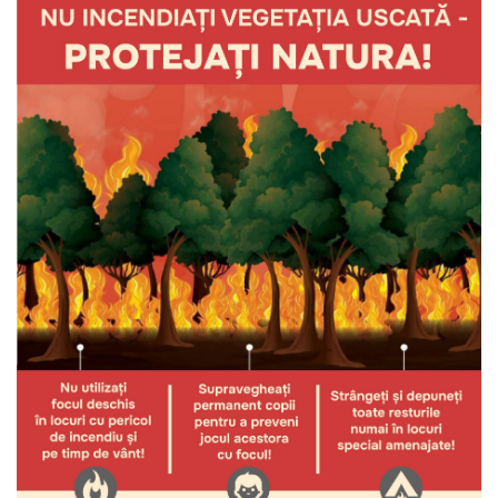
Deciziile
Consiliului
Procese-
verbale
ale
Consiliului
Ședințe
online
Or.
Floreşti