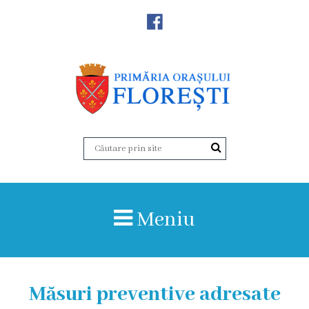
Noutăţi
Primăria
Primar
Viceprimarii
Aparatul
Meniu
primăriei
Structura,
Organigrama
Măsuri preventive adresate