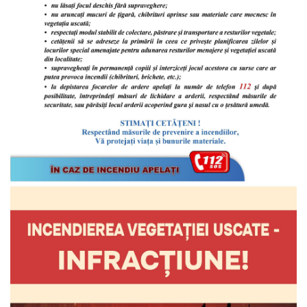
Proiecte
în
derulare
Proiecte
prioritare
spre
finanțare
Proiecte
finalizate
Instituții
subordonate