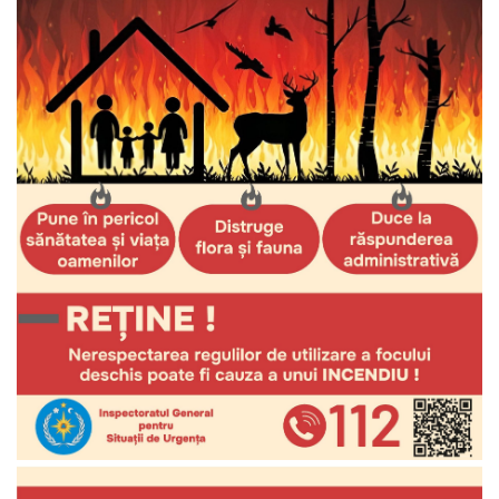
Funcţii
vacante
Consiliul
Secretar
Consilieri
Regulamentul
Consiliului
Ședințele
Consiliului
online