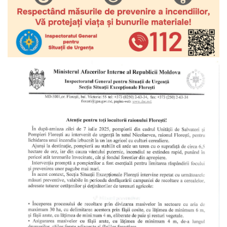
Prezentare
generală
Simbolurile
oraşului
(Stema-
drapelul
or.
Floreşti)
Aşezare
geografică
Istoria