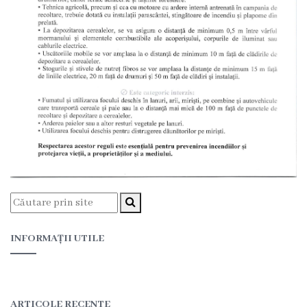
Floreşti
Imnul
Oraşului
Potenţialul
turistic
Profilul
demografic
Cetăţeni
INFORMAȚII UTILE
de
onoare
ARTICOLE RECENTE