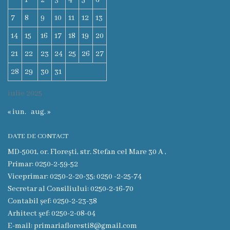
1
2
3
4
5
6
Eliberarea
7
8
9
10
11
12
13
autorizaţiiilor
14
15
16
17
18
19
20
21
22
23
24
25
26
27
Ajutor
28
29
30
31
material
iulie 2025
Petiții
« iun.
aug. »
online
DATE DE CONTACT
Transparență
MD-5001, or. Florești, str. Stefan cel Mare 30 A ,
Primar: 0250-2-59-52
Licitații
Viceprimar: 0250-2-20-35; 0250 -2-25-74
Secretar al Consiliului: 0250-2-16-70
și
Contabil șef: 0250-2-23-38
achiziții
Arhitect şef: 0250-2-08-04
E-mail: primariafloresti8@gmail.com