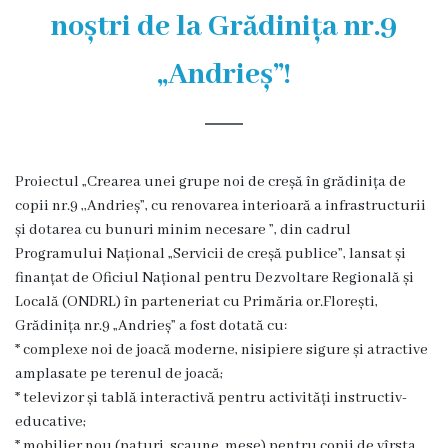
și
noștri de la Grădinița nr.9
efectivul
„Andrieș”!
limită
ale
Primăriei
Proiectul „Crearea unei grupe noi de creșă în grădinița de
Dispoziţiile
copii nr.9 ,,Andrieș”, cu renovarea interioară a infrastructurii
și dotarea cu bunuri minim necesare ”, din cadrul
primarului
Programului Național „Servicii de creșă publice”, lansat și
finanțat de Oficiul Național pentru Dezvoltare Regională și
Rapoartele
Locală (ONDRL) în parteneriat cu Primăria or.Florești,
primarului
Grădinița nr.9 „Andrieș” a fost dotată cu:
* complexe noi de joacă moderne, nisipiere sigure și atractive
Proiecte
amplasate pe terenul de joacă;
* televizor și tablă interactivă pentru activități instructiv-
investiționale
educative;
* mobilier nou (paturi, scaune, mese) pentru copii de vîrsta