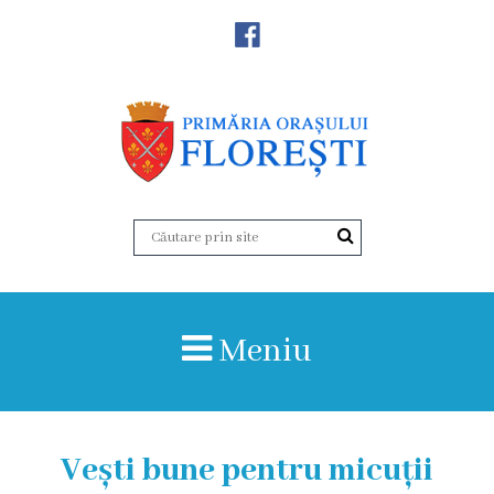
Noutăţi
Primăria
Primar
Viceprimarii
Aparatul
Meniu
primăriei
Structura,
Organigrama
Vești bune pentru micuții