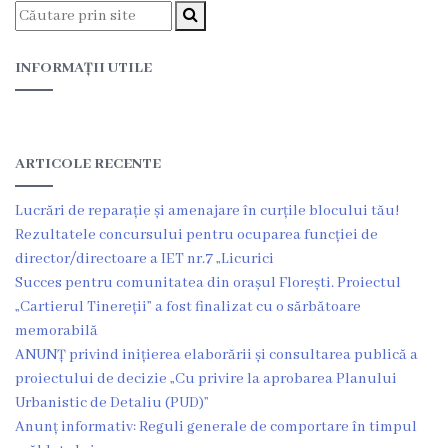
Funcţii
vacante
INFORMAȚII UTILE
Consiliul
ARTICOLE RECENTE
Secretar
Lucrări de reparație și amenajare în curțile blocului tău!
Consilieri
Rezultatele concursului pentru ocuparea funcției de
director/directoare a IET nr.7 „Licurici
Regulamentul
Succes pentru comunitatea din orașul Florești. Proiectul
Consiliului
„Cartierul Tinereții” a fost finalizat cu o sărbătoare
memorabilă
ANUNȚ privind inițierea elaborării și consultarea publică a
Ședințele
proiectului de decizie „Cu privire la aprobarea Planului
Consiliului
Urbanistic de Detaliu (PUD)”
Anunț informativ: Reguli generale de comportare în timpul
online