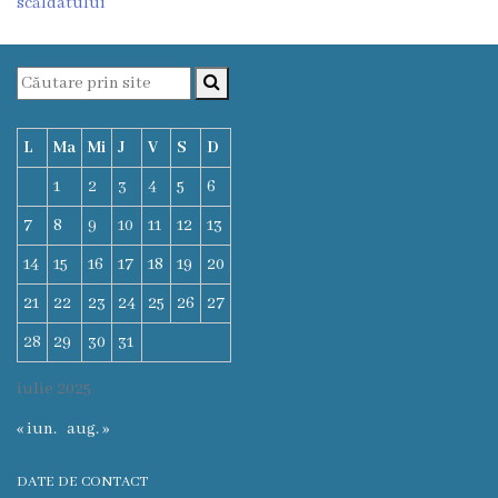
scăldatului
Deciziile
Consiliului
Procese-
L
Ma
Mi
J
V
S
D
verbale
1
2
3
4
5
6
ale
7
8
9
10
11
12
13
Consiliului
14
15
16
17
18
19
20
21
22
23
24
25
26
27
Ședințe
28
29
30
31
online
iulie 2025
Or.
« iun.
aug. »
Floreşti
DATE DE CONTACT