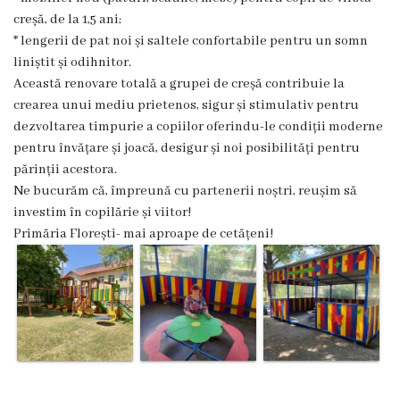
Proiecte
creșă, de la 1,5 ani;
* lengerii de pat noi și saltele confortabile pentru un somn
în
liniștit și odihnitor.
derulare
Această renovare totală a grupei de creșă contribuie la
crearea unui mediu prietenos, sigur și stimulativ pentru
Proiecte
dezvoltarea timpurie a copiilor oferindu-le condiții moderne
pentru învățare și joacă, desigur și noi posibilități pentru
prioritare
părinții acestora.
spre
Ne bucurăm că, împreună cu partenerii noștri, reușim să
investim în copilărie și viitor!
finanțare
Primăria Florești- mai aproape de cetățeni!
Proiecte
finalizate
Instituții
subordonate