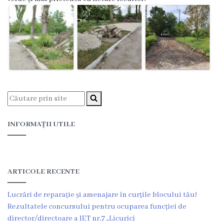
Proiecte
în
derulare
Proiecte
prioritare
spre
finanțare
INFORMAȚII UTILE
Proiecte
finalizate
ARTICOLE RECENTE
Instituții
Lucrări de reparație și amenajare în curțile blocului tău!
Rezultatele concursului pentru ocuparea funcției de
subordonate
director/directoare a IET nr.7 „Licurici