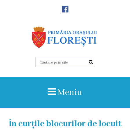
Noutăţi
Primăria
Primar
Viceprimarii
Aparatul
Meniu
primăriei
Structura,
Organigrama
În curțile blocurilor de locuit