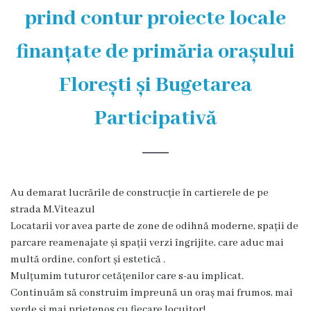
și
prind contur proiecte locale
efectivul
finanțate de primăria orașului
limită
ale
Florești și Bugetarea
Primăriei
Participativă
Dispoziţiile
primarului
Au demarat lucrările de construcție în cartierele de pe
Rapoartele
strada M.Viteazul
primarului
Locatarii vor avea parte de zone de odihnă moderne, spații de
parcare reamenajate și spații verzi îngrijite, care aduc mai
Proiecte
multă ordine, confort și estetică .
Mulțumim tuturor cetățenilor care s-au implicat.
investiționale
Continuăm să construim împreună un oraș mai frumos, mai
verde și mai prietenos cu fiecare locuitor!