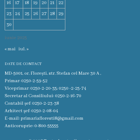
16
17
18
19
20
21
22
Deciziile
23
24
25
26
27
28
29
Consiliului
30
iunie 2025
Procese-
« mai
iul. »
verbale
ale
DATE DE CONTACT
Consiliului
MD-5001, or. Florești, str. Stefan cel Mare 30 A ,
Primar: 0250-2-59-52
Ședințe
Viceprimar: 0250-2-20-35; 0250 -2-25-74
Secretar al Consiliului: 0250-2-16-70
online
Contabil șef: 0250-2-23-38
Arhitect şef: 0250-2-08-04
Or.
E-mail: primariafloresti8@gmail.com
Anticoruprie: 0-800-55555
Floreşti