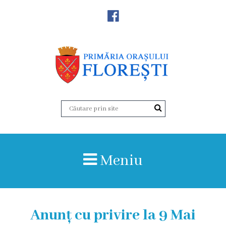
Noutăţi
Primăria
Primar
Viceprimarii
Aparatul
Meniu
primăriei
Structura,
Organigrama
Anunț cu privire la 9 Mai