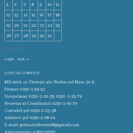
5
6
7
8
9
10
11
Funcţii
12
13
14
15
16
17
18
vacante
19
20
21
22
23
24
25
Consiliul
26
27
28
29
30
31
mai 2025
Secretar
« apr.
iun. »
Consilieri
DATE DE CONTACT
Regulamentul
MD-5001, or. Florești, str. Stefan cel Mare 30 A ,
Primar: 0250-2-59-52
Consiliului
Viceprimar: 0250-2-20-35; 0250 -2-25-74
Secretar al Consiliului: 0250-2-16-70
Ședințele
Contabil șef: 0250-2-23-38
Consiliului
Arhitect şef: 0250-2-08-04
E-mail: primariafloresti8@gmail.com
online
Anticoruprie: 0-800-55555