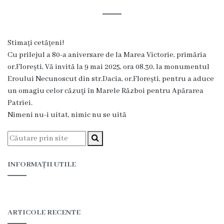
și
efectivul
limită
Stimați cetățeni!
ale
Cu prilejul a 80-a aniversare de la Marea Victorie, primăria
or.Florești, Vă invită la 9 mai 2025, ora 08.30, la monumentul
Primăriei
Eroului Necunoscut din str.Dacia, or.Florești, pentru a aduce
un omagiu celor căzuţi în Marele Război pentru Apărarea
Dispoziţiile
Patriei.
Nimeni nu-i uitat, nimic nu se uită
primarului
Rapoartele
primarului
INFORMAȚII UTILE
Proiecte
investiționale
ARTICOLE RECENTE