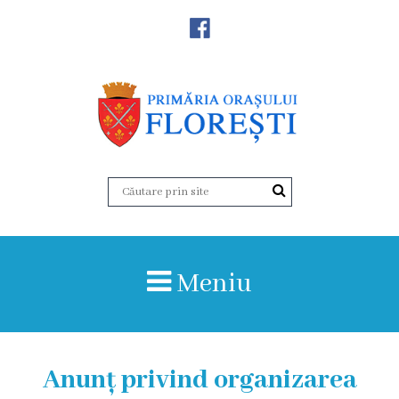
Noutăţi
Primăria
Primar
Viceprimarii
Aparatul
Meniu
primăriei
Structura,
Organigrama
Anunț privind organizarea