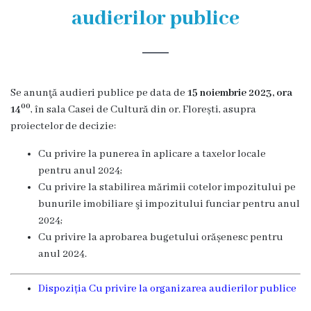
și
audierilor publice
efectivul
limită
ale
Se anunţă audieri publice pe data de
15 noiembrie 2023, ora
Primăriei
00
14
, în sala Casei de Cultură din or. Florești, asupra
proiectelor de decizie:
Dispoziţiile
Cu privire la punerea în aplicare a taxelor locale
primarului
pentru anul 2024;
Cu privire la stabilirea mărimii cotelor impozitului pe
Rapoartele
bunurile imobiliare şi impozitului funciar pentru anul
2024;
primarului
Cu privire la aprobarea bugetului orășenesc pentru
anul 2024.
Proiecte
investiționale
Dispoziția Cu privire la organizarea audierilor publice