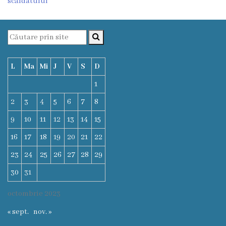
scăldatului
Funcţii
vacante
Consiliul
L
Ma
Mi
J
V
S
D
Secretar
1
2
3
4
5
6
7
8
Consilieri
9
10
11
12
13
14
15
Regulamentul
16
17
18
19
20
21
22
Consiliului
23
24
25
26
27
28
29
30
31
Ședințele
octombrie 2023
Consiliului
« sept.
nov. »
online