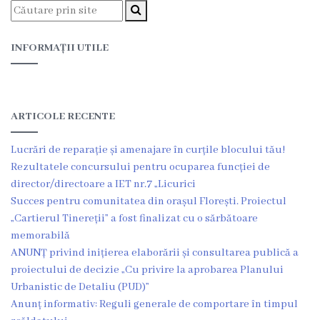
Proiecte
în
INFORMAȚII UTILE
derulare
Proiecte
ARTICOLE RECENTE
prioritare
spre
Lucrări de reparație și amenajare în curțile blocului tău!
Rezultatele concursului pentru ocuparea funcției de
finanțare
director/directoare a IET nr.7 „Licurici
Succes pentru comunitatea din orașul Florești. Proiectul
Proiecte
„Cartierul Tinereții” a fost finalizat cu o sărbătoare
memorabilă
finalizate
ANUNȚ privind inițierea elaborării și consultarea publică a
proiectului de decizie „Cu privire la aprobarea Planului
Instituții
Urbanistic de Detaliu (PUD)”
subordonate
Anunț informativ: Reguli generale de comportare în timpul