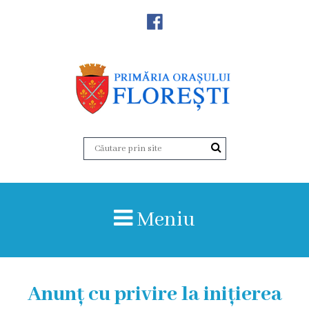
Noutăţi
Primăria
Primar
Viceprimarii
Aparatul
Meniu
primăriei
Structura,
Organigrama
Anunț cu privire la inițierea