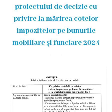
și
proiectului de decizie cu
efectivul
privire la mărirea cotelor
limită
ale
impozitelor pe bunurile
Primăriei
mobiliare și funciare 2024
Dispoziţiile
primarului
Rapoartele
primarului
Proiecte
investiționale