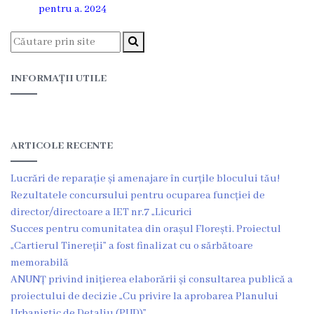
pentru a. 2024
Funcţii
vacante
INFORMAȚII UTILE
Consiliul
Secretar
ARTICOLE RECENTE
Consilieri
Lucrări de reparație și amenajare în curțile blocului tău!
Regulamentul
Rezultatele concursului pentru ocuparea funcției de
director/directoare a IET nr.7 „Licurici
Consiliului
Succes pentru comunitatea din orașul Florești. Proiectul
„Cartierul Tinereții” a fost finalizat cu o sărbătoare
Ședințele
memorabilă
Consiliului
ANUNȚ privind inițierea elaborării și consultarea publică a
proiectului de decizie „Cu privire la aprobarea Planului
online
Urbanistic de Detaliu (PUD)”