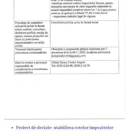
Proiecte
în
derulare
Proiecte
prioritare
spre
finanțare
Proiecte
finalizate
Instituții
subordonate
Proiect de decizie -stabilirea cotelor impozitelor