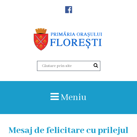
Noutăţi
Primăria
Primar
Viceprimarii
Aparatul
Meniu
primăriei
Structura,
Organigrama
Mesaj de felicitare cu prilejul