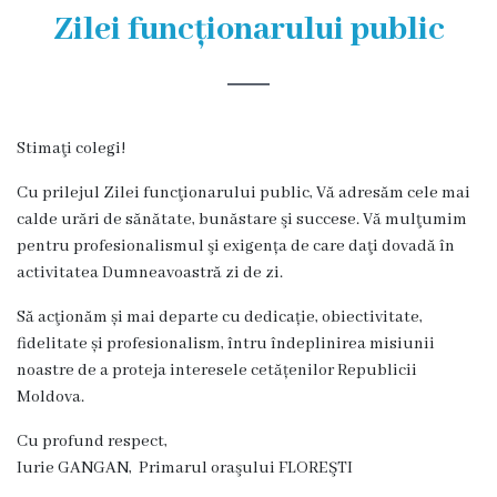
și
Zilei funcționarului public
efectivul
limită
ale
Stimaţi colegi!
Primăriei
Cu prilejul Zilei funcţionarului public, Vă adresăm cele mai
Dispoziţiile
calde urări de sănătate, bunăstare şi succese. Vă mulţumim
pentru profesionalismul şi exigența de care daţi dovadă în
primarului
activitatea Dumneavoastră zi de zi.
Rapoartele
Să acţionăm și mai departe cu dedicație, obiectivitate,
fidelitate și profesionalism, întru îndeplinirea misiunii
primarului
noastre de a proteja interesele cetățenilor Republicii
Moldova.
Proiecte
Cu profund respect,
investiționale
Iurie GANGAN, Primarul oraşului FLOREŞTI