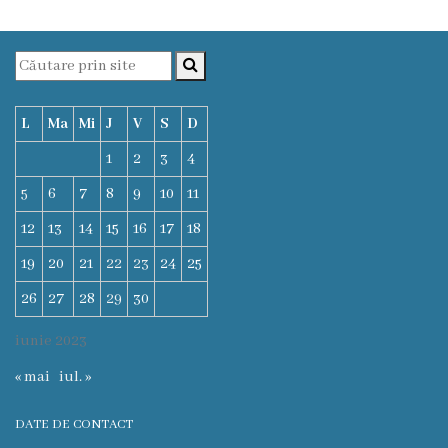
Deciziile
Consiliului
Procese-
L
Ma
Mi
J
V
S
D
verbale
1
2
3
4
ale
5
6
7
8
9
10
11
12
13
14
15
16
17
18
Consiliului
19
20
21
22
23
24
25
Ședințe
26
27
28
29
30
online
iunie 2023
Or.
« mai
iul. »
Floreşti
DATE DE CONTACT