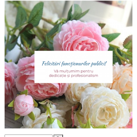
Proiecte
în
derulare
Proiecte
prioritare
spre
finanțare
Proiecte
finalizate
Instituții
subordonate