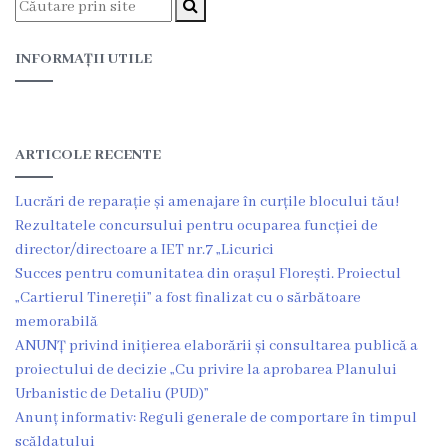
Funcţii
INFORMAȚII UTILE
vacante
Consiliul
ARTICOLE RECENTE
Secretar
Lucrări de reparație și amenajare în curțile blocului tău!
Consilieri
Rezultatele concursului pentru ocuparea funcției de
director/directoare a IET nr.7 „Licurici
Regulamentul
Succes pentru comunitatea din orașul Florești. Proiectul
„Cartierul Tinereții” a fost finalizat cu o sărbătoare
Consiliului
memorabilă
ANUNȚ privind inițierea elaborării și consultarea publică a
Ședințele
proiectului de decizie „Cu privire la aprobarea Planului
Consiliului
Urbanistic de Detaliu (PUD)”
Anunț informativ: Reguli generale de comportare în timpul
online
scăldatului