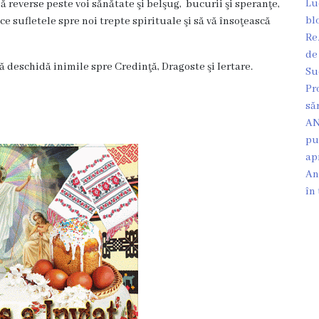
Lu
 reverse peste voi sănătate şi belşug, bucurii şi speranţe,
bl
ce sufletele spre noi trepte spirituale şi să vă însoţească
Re
de
ă deschidă inimile spre Credinţă, Dragoste şi Iertare.
Su
Pr
să
AN
pu
ap
An
în