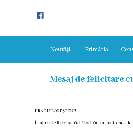
Noutăţi
Primăria
Noutăţi
Primăria
Cons
Primar
Viceprimarii
Mesaj de felicitare c
Aparatul
primăriei
DRAGI FLOREŞTENI!
Structura,
Organigrama
În ajunul Sfintelor sărbători Vă transmitem cele 