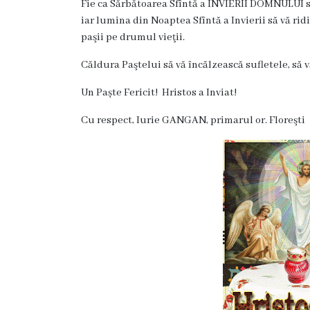
și
Fie ca Sărbătoarea Sfîntă a INVIERII DOMNULUI să
iar lumina din Noaptea Sfîntă a Invierii să vă ridi
efectivul
paşii pe drumul vieţii.
limită
Căldura Paştelui să vă încălzească sufletele, să v
ale
Un Paște Fericit! Hristos a Inviat!
Primăriei
Cu respect, Iurie GANGAN, primarul or. Floreşti
Dispoziţiile
primarului
Rapoartele
primarului
Proiecte
investiționale