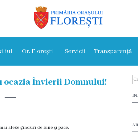
iliul
Or. Floreşti
Servicii
Transparență
u ocazia Învierii Domnului!
IN
AR
mai alese gînduri de bine şi pace.