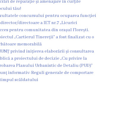
crări de reparație și amenajare în curțile
ocului tău!
zultatele concursului pentru ocuparea funcției
 director/directoare a IET nr.7 „Licurici
cces pentru comunitatea din orașul Florești.
oiectul „Cartierul Tinereții” a fost finalizat cu o
rbătoare memorabilă
UNȚ privind inițierea elaborării și consultarea
blică a proiectului de decizie „Cu privire la
robarea Planului Urbanistic de Detaliu (PUD)”
unț informativ: Reguli generale de comportare
 timpul scăldatului