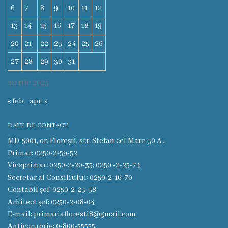
6
7
8
9
10
11
12
Funcţii
13
14
15
16
17
18
19
vacante
20
21
22
23
24
25
26
Consiliul
27
28
29
30
31
martie 2023
Secretar
« feb.
apr. »
Consilieri
DATE DE CONTACT
Regulamentul
MD-5001, or. Florești, str. Stefan cel Mare 30 A ,
Primar: 0250-2-59-52
Consiliului
Viceprimar: 0250-2-20-35; 0250 -2-25-74
Secretar al Consiliului: 0250-2-16-70
Ședințele
Contabil șef: 0250-2-23-38
Consiliului
Arhitect şef: 0250-2-08-04
E-mail: primariafloresti8@gmail.com
online
Anticoruprie: 0-800-55555