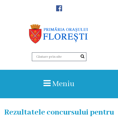
Noutăţi
Primăria
Primar
Viceprimarii
Aparatul
Meniu
primăriei
Structura,
Organigrama
Rezultatele concursului pentru