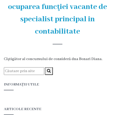
și
ocuparea funcţiei vacante de
efectivul
specialist principal in
limită
ale
contabilitate
Primăriei
Dispoziţiile
Cîştigător al concursului de consideră dna Bonari Diana.
primarului
Rapoartele
primarului
INFORMAȚII UTILE
Proiecte
investiționale
ARTICOLE RECENTE