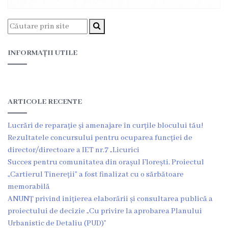
Prezentare
generală
Simbolurile
INFORMAȚII UTILE
oraşului
(Stema-
ARTICOLE RECENTE
drapelul
or.
Lucrări de reparație și amenajare în curțile blocului tău!
Rezultatele concursului pentru ocuparea funcției de
Floreşti)
director/directoare a IET nr.7 „Licurici
Succes pentru comunitatea din orașul Florești. Proiectul
Aşezare
„Cartierul Tinereții” a fost finalizat cu o sărbătoare
geografică
memorabilă
ANUNȚ privind inițierea elaborării și consultarea publică a
proiectului de decizie „Cu privire la aprobarea Planului
Istoria
Urbanistic de Detaliu (PUD)”