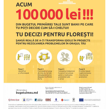
Deciziile
Consiliului
Procese-
verbale
ale
Consiliului
Ședințe
online
Or.
Floreşti