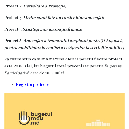
Proiect 2.
Dezvoltare & Protecţie;
Funcţii
vacante
Proiect 3.
Mediu curat într-un cartier bine amenajat;
Proiect4.
Sănătoşi într-un spaţiu frumos;
Consiliul
Proiect 5.
Amenajarea trotuarului amplasat pe str. 31 August 2,
Secretar
pentru mobilitatea în confort a cetăţenilor la serviciile publice;
Vă reamintim că suma maximă oferită pentru fiecare proiect
Consilieri
este 20 000 lei, iar bugetul total preconizat pentru
Bugetare
Participativă
este de 100 000lei.
Regulamentul
Registru proiecte
Consiliului
Ședințele
Consiliului
online