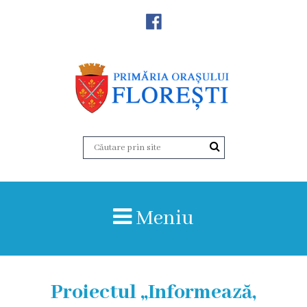
Noutăţi
Primăria
Primar
Viceprimarii
Aparatul
Meniu
primăriei
Structura,
Organigrama
Proiectul „Informează,