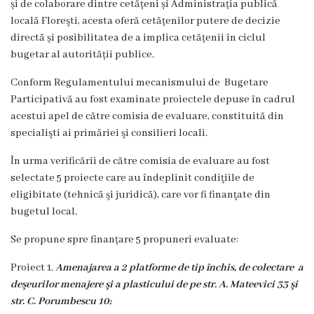
și de colaborare dintre cetățeni și Administrația publică
Proiecte
locală Floreşti, acesta oferă cetățenilor putere de decizie
în
directă și posibilitatea de a implica cetățenii în ciclul
bugetar al autorității publice.
derulare
Conform Regulamentului mecanismului de Bugetare
Proiecte
Participativă au fost examinate proiectele depuse în cadrul
acestui apel de către comisia de evaluare, constituită din
prioritare
specialişti ai primăriei şi consilieri locali.
spre
În urma verificării de către comisia de evaluare au fost
finanțare
selectate 5 proiecte care au îndeplinit condiţiile de
eligibitate (tehnică şi juridică), care vor fi finanţate din
Proiecte
bugetul local.
finalizate
Se propune spre finanțare 5 propuneri evaluate:
Proiect 1.
Amenajarea a 2 platforme de tip închis, de colectare a
Instituții
deşeurilor menajere şi a plasticului de pe str. A. Mateevici 33 şi
subordonate
str. C. Porumbescu 10;