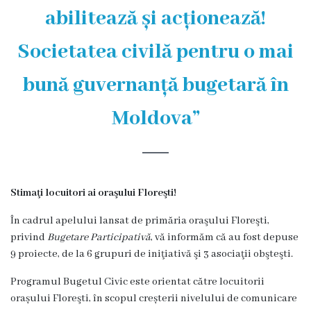
și
abilitează și acționează!
efectivul
Societatea civilă pentru o mai
limită
ale
bună guvernanță bugetară în
Primăriei
Moldova”
Dispoziţiile
primarului
Stimaţi locuitori ai oraşului Floreşti!
Rapoartele
În cadrul apelului lansat de primăria oraşului Floreşti,
primarului
privind
Bugetare Participativă
, vă informăm că au fost depuse
9 proiecte, de la 6 grupuri de iniţiativă şi 3 asociaţii obşteşti.
Proiecte
Programul Bugetul Civic este orientat către locuitorii
investiționale
orașului Floreşti, în scopul creșterii nivelului de comunicare