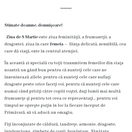
și
efectivul
limită
Stimate doamne, domni
ş
oare!
ale
Ziua de 8 Martie
este ziua feminităţii, a frumuseţii, a
Primăriei
dragostei, ziua în care
femeia
– fiinţa delicată, sensibilă, cea
care dă viaţă, este în centrul atenţiei.
Dispoziţiile
În această zi specială cu toţii transmitem femeilor din viaţa
primarului
noastră un gând bun pentru că sunteţi cele care ne
înseninează zilele, pentru că sunteţi cele care suflaţi
Rapoartele
dragoste peste orice faceţi voi, pentru că sunteţi cele care
numai când priviţi către copiii voştri, daţi lumii mai multă
primarului
frumuseţe şi pentru tot ceea ce reprezentaţi… pentru voi
timpul se opreşte puţin în loc la fiecare început de
Proiecte
Primăvară, să vă aducă un omagiu.
investiționale
Fiţi înconjurate de căldură, tandreţe, armonie, dragoste,
înţelepciune, zîmbete de copii, bunăstare. Sănătate