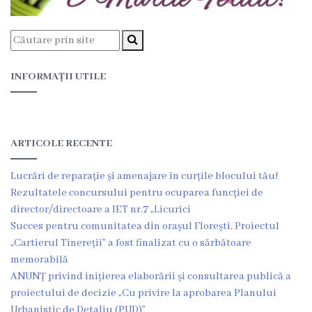
Funcţii
vacante
INFORMAȚII UTILE
Consiliul
Secretar
ARTICOLE RECENTE
Consilieri
Lucrări de reparație și amenajare în curțile blocului tău!
Regulamentul
Rezultatele concursului pentru ocuparea funcției de
director/directoare a IET nr.7 „Licurici
Consiliului
Succes pentru comunitatea din orașul Florești. Proiectul
„Cartierul Tinereții” a fost finalizat cu o sărbătoare
Ședințele
memorabilă
Consiliului
ANUNȚ privind inițierea elaborării și consultarea publică a
proiectului de decizie „Cu privire la aprobarea Planului
online
Urbanistic de Detaliu (PUD)”