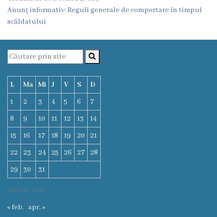
Anunț informativ: Reguli generale de comportare în timpul
Deciziile
scăldatului
Consiliului
Procese-
verbale
L
Ma
Mi
J
V
S
D
ale
1
2
3
4
5
6
7
Consiliului
8
9
10
11
12
13
14
15
16
17
18
19
20
21
Ședințe
22
23
24
25
26
27
28
online
29
30
31
Or.
martie 2021
Floreşti
« feb.
apr. »