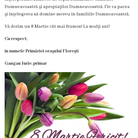
Proiecte
Dumneavoastră şi apropiaţilor Dumneavoastră. Fie ca pacea
şi înţelegerea să domine mereu în familiile Dumneavoastră.
în
derulare
Vă dorim un 8 Martie cât mai frumos! La mulţi ani!
Cu respect,
Proiecte
în numele Primăriei oraşului Floreşti
prioritare
Gangan Iurie, primar
spre
finanțare
Proiecte
finalizate
Instituții
subordonate