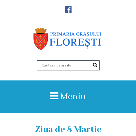
Noutăţi
Primăria
Primar
Viceprimarii
Aparatul
Meniu
primăriei
Structura,
Organigrama
Ziua de 8 Martie