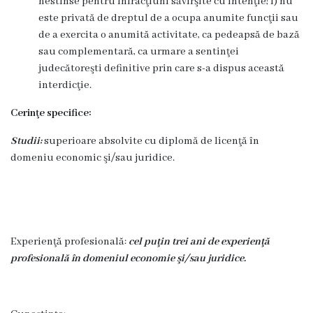
nestinse pentru infracţiuni săvîrşite cu intenţie; i) nu
Prezentare
este privată de dreptul de a ocupa anumite funcţii sau
generală
de a exercita o anumită activitate, ca pedeapsă de bază
sau complementară, ca urmare a sentinţei
Simbolurile
judecătoreşti definitive prin care s-a dispus această
interdicţie.
oraşului
Cerinţe specifice:
(Stema-
Studii:
superioare absolvite cu diplomă de licenţă în
drapelul
domeniu economic şi/sau juridice.
or.
Floreşti)
Aşezare
Experienţă profesională:
cel puţin trei
ani de experienţă
geografică
profesională în domeniul economie şi/sau juridice.
Istoria