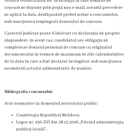
verifica veridicitatea lor. In situaţia în care dosarul de
Transparență
concurs se depune prin poştă sau e-mail, această prevedere
se aplică la dala, desfăşurării probei scrise a concursului,
financiară
sub sancţiunea respingerii dosarului de concurs.
Bugetul
Cazierul judiciar poate fi înlocuit cu declaraţia de proprie
răspundere. în acest caz, candidatul are obligaţia să
Local
completeze dosarul personal de concurs cu originalul
documentului în termen de maximum 10 zile calendaristice
Bugetare
de la data în care a fost declarat învingător, sub sancţiunea
Participativă
neemiterii actului administrativ de numire.
Taxe
Bibliografia concursului:
locale
Acte normative în domeniul serviciului public:
Strategii
Constituţia Republicii Moldova;
Locale
Legea nr. 436-XVI din 28.12.2006 „Privind administraţia
publică locală”;