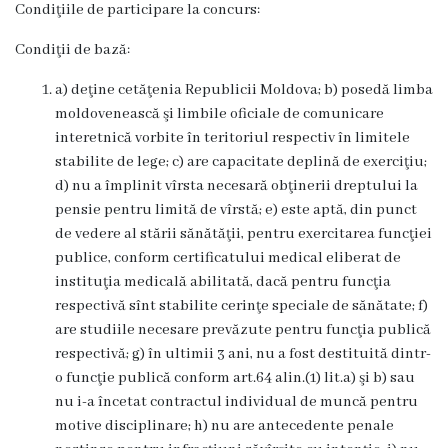
Condiţiile de participare la concurs:
Deciziile
Condiţii de bază:
Consiliului
a) deţine cetăţenia Republicii Moldova; b) posedă limba
moldovenească şi limbile oficiale de comunicare
Procese-
interetnică vorbite în teritoriul respectiv în limitele
verbale
stabilite de lege; c) are capacitate deplină de exerciţiu;
d) nu a împlinit vîrsta necesară obţinerii dreptului la
ale
pensie pentru limită de vîrstă; e) este aptă, din punct
Consiliului
de vedere al stării sănătăţii, pentru exercitarea funcţiei
publice, conform certificatului medical eliberat de
Ședințe
instituţia medicală abilitată, dacă pentru funcţia
respectivă sînt stabilite cerinţe speciale de sănătate; f)
online
are studiile necesare prevăzute pentru funcţia publică
respectivă; g) în ultimii 3 ani, nu a fost destituită dintr-
Or.
o funcţie publică conform art.64 alin.(1) lit.a) şi b) sau
nu i-a încetat contractul individual de muncă pentru
Floreşti
motive disciplinare; h) nu are antecedente penale