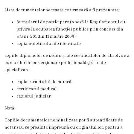
Eliberarea
Lista documentelor necesare ce urmează a fi prezentate:
autorizaţiiilor
formularul de participare (Anexă la Regulamentul cu
privire la ocuparea funcţiei publice prin concurs din
Ajutor
HG nr. 201 din 11 martie 2009);
copia buletinului de identitate;
material
copiile diplomelor de studii şi ale certificatelor de absolvire a
Petiții
cursurilor de perfecţionare profesională şi/sau de
specializare;
online
copia carnetului de muncă;
Transparență
certificatul medical;
cazierul judiciar.
Licitații
Notă:
și
Copiile documentelor nominalizate pot fi autentificate de
achiziții
notar sau se prezintă împreună cu originalul lor, pentru a