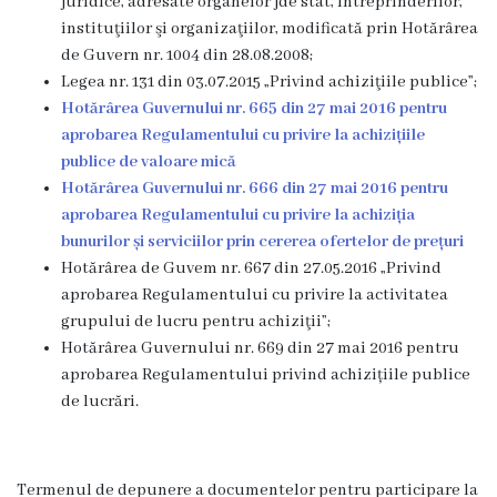
juridice, adresate organelor jde stat, întreprinderilor,
instituţiilor şi organizaţiilor, modificată prin Hotărârea
Clubul
de Guvern nr. 1004 din 28.08.2008;
„Luceafărul”
Legea nr. 131 din 03.07.2015 „Privind achiziţiile publice”;
Hotărârea Guvernului nr. 665 din 27 mai 2016 pentru
aprobarea Regulamentului cu privire la achizițiile
Grădiniţa
publice de valoare mică
nr.2
Hotărârea Guvernului nr. 666 din 27 mai 2016 pentru
aprobarea Regulamentului cu privire la achiziția
„Porumbel”
bunurilor și serviciilor prin cererea ofertelor de prețuri
Hotărârea de Guvem nr. 667 din 27.05.2016 „Privind
Biblioteca
aprobarea Regulamentului cu privire la activitatea
,,Ion
grupului de lucru pentru achiziţii”;
Hotărârea Guvernului nr. 669 din 27 mai 2016 pentru
Creangă”
aprobarea Regulamentului privind achizițiile publice
de lucrări.
Grădiniţa
nr.9
Termenul de depunere a documentelor pentru participare la