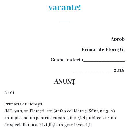
și
vacante!
efectivul
limită
ale
Aprob
Primăriei
Primar de Floreşti,
Dispoziţiile
Ceapa Valeriu________________
primarului
________________2018
ANUNŢ
Rapoartele
primarului
Nr.01
Primăria or.Floreşti
Proiecte
(MD-5001, or. Floreşti, str. Ştefan cel Mare şi Sfînt, nr. 30A)
investiționale
anunţă concurs pentru ocuparea funcţiei publice vacante
de specialist în achiziţii şi atregere investiţii