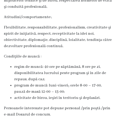
Oraşe
mijloacelor tehnice şi de birou, respectarea normelor de etică
şi conduită profesională.
infrăţite
Atitudini/comportamente:,
Galerie
Flexibilitate, responsabilitate, profesionalism, creativitate şi
foto
spirit de iniţiativă, respect, receptivitate la idei noi,
obiectivitate, diplomaţie, disciplină, loialitate, tendinţa către
Servicii
dezvoltare profesională continuă.
Condiţiile de muncă :
Eliberarea
regim de muncă: 40 ore pe săptămână, 8 ore pe zi,
certificatelor
disponibilitatea lucrului peste program şi în zile de
repaus, după caz;
Notificarea
program de muncă: luni-vineri
orele 8-00 – 17-00,
?
activităţiilor
pauză de masă 12-00 – 13-00;
activitate de birou, ieşiri în teritoriu şi deplasări.
de
Persoanele interesate pot depune personal /prin poştă /prin
comerţ
e-mail Dosarul de concurs.