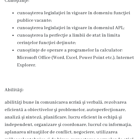
Cunoştinţe:
Floreşti
cunoaşterea legislaţiei în vigoare în domeniu funcţiei
Imnul
publice vacante;
cunoaşterea legislaţiei în vigoare în domeniul APL;
Oraşului
cunoaşterea la perfecţie a limbii de stat în limita
cerinţelor funcţiei deţinute;
Potenţialul
cunoştinţe de operare a programelor la calculator:
turistic
Microsoft Office (Word, Excel, Power Point etc.), Internet
Explorer.
Profilul
demografic
Abilităţi:
Cetăţeni
abilităţi bune în comunicarea scrisă şi verbală, rezolvarea
eficientă a obiectivelor şi problemelor, autoperfecţionare,
de
analiză şi sinteză, planificare, lucru eficient în echipă şi
onoare
independent, organizare şi coordonare, lucrul cu informaţia,
aplanarea situaţiilor de conflict, negociere, utilizarea