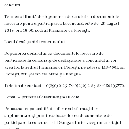
,,Andrieş”
concurs.
Grădiniţa
Termenul limită de depunere a dosarului cu documentele
necesare pentru participarea la concurs, este de
29 august
„Licurici”
2018
, ora
16:00
, sediul Primăriei or. Floreşti.
Casa
Locul desfăşurării concursului.
de
Depunerea dosarului cu documentele necesare de
cultură
participare la concurs şi de desfăşurare a concursului vor
avea loc la sediul Primăriei or. Floreşti, pe adresa: MD-5001, or.
Floreşti, str. Ştefan cel Mare şi Sfînt 30A.
Stadionul
orășenesc
Telefon de contact
– 0(250) 2-25-74; 0(250) 2-23-28; 060495772.
Florești
E-mail
– primariafloresti8@gmail.com
Persoana responsabilă de oferirea informaţiilor
Alegeri
suplimentare şi primirea dosarelor cu documentele de
participare la concurs – d-l Gangan Iurie, viceprimar, etajul
Contacte