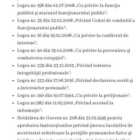
Transparență
Legea nr. 158 din 04.07.2008 „Cu privire la funcţia
publică şi statutul funcţionarului public”;
decizională
Legea nr. 25 din 22.02.2008 „Privind Codul de conduită a
funcţionarului public”;
Iniţieri
Legea nr. 16 din 15.02.2008 „Cu privire la conflictul de
de
interese”;
Legea nr. 90 din 25.04.2008 „Cu privire la prevenirea şi
proiecte
combaterea corupţiei”;
Legea nr. 325 din 23.12.2013 „Privind testarea
Proiecte
integrităţii profesionale”;
de
Legea nr. 133 din 17.06.2016 „Privind declararea averii şi
a intereselor personale”;
decizii
Legea nr. 190 din 19.07.1994 „Cu privire la petiţionare”;
Legea nr.982 din 11.05.2000 „Privind accesul la
Procese
informaţie”;
Hotărârea de Guvern nr. 208 din 31.03.1995 pentru
verbale
aprobarea Instrucţiunilor privind ţinerea lucrărilor de
secretariat referitoare la petiţiile persoanelor fizice şi
Educație