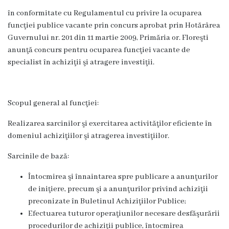
Proiecte
în conformitate cu Regulamentul cu privire la ocuparea
în
funcţiei publice vacante prin concurs aprobat prin Hotărârea
Guvernului nr. 201 din 11 martie 2009, Primăria or. Floreşti
derulare
anunţă concurs pentru ocuparea funcţiei vacante de
specialist în achiziţii şi atragere investiţii.
Proiecte
prioritare
Scopul general al funcţiei:
spre
Realizarea sarcinilor şi exercitarea activităţilor eficiente în
finanțare
domeniul achiziţiilor şi atragerea investiţiilor.
Proiecte
Sarcinile de bază:
finalizate
Întocmirea şi înnaintarea spre publicare a anunţurilor
de iniţiere, precum şi a anunţurilor privind achiziţii
Instituții
preconizate în Buletinul Achiziţiilor Publice;
Efectuarea tuturor operaţiunilor necesare desfăşurării
subordonate
procedurilor de achiziţii publice, întocmirea