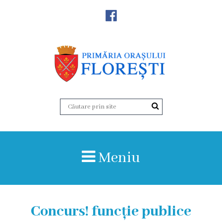
Noutăţi
Primăria
Primar
Viceprimarii
Aparatul
Meniu
primăriei
Structura,
Organigrama
Concurs! funcție publice