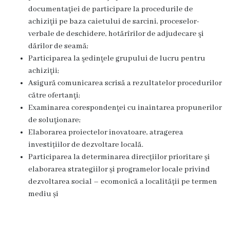
documentaţiei de participare la procedurile de
Funcţii
achiziţii pe baza caietului de sarcini, proceselor-
vacante
verbale de deschidere, hotărîrilor de adjudecare şi
dărilor de seamă;
Consiliul
Participarea la şedinţele grupului de lucru pentru
achiziţii;
Asigură comunicarea scrisă a rezultatelor procedurilor
Secretar
către ofertanţi;
Examinarea corespondenţei cu inaintarea propunerilor
Consilieri
de soluţionare;
Elaborarea proiectelor inovatoare, atragerea
Regulamentul
investițiilor de dezvoltare locală.
Consiliului
Participarea la determinarea direcțiilor prioritare și
elaborarea strategiilor și programelor locale privind
dezvoltarea social – ecomonică a localității pe termen
Ședințele
mediu și
Consiliului
online